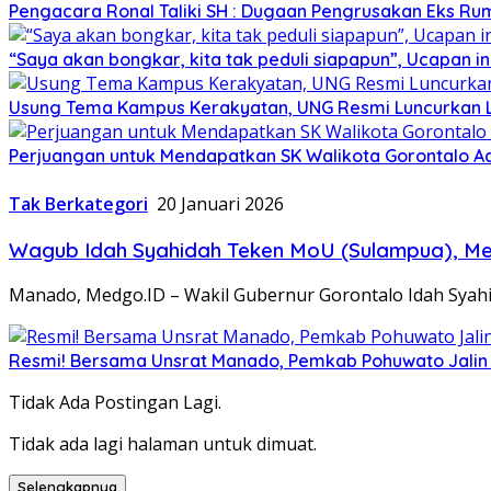
Pengacara Ronal Taliki SH : Dugaan Pengrusakan Eks Ruma
“Saya akan bongkar, kita tak peduli siapapun”, Ucapan
Usung Tema Kampus Kerakyatan, UNG Resmi Luncurkan 
Perjuangan untuk Mendapatkan SK Walikota Gorontalo A
Tak Berkategori
20 Januari 2026
Wagub Idah Syahidah Teken MoU (Sulampua), M
Manado, Medgo.ID – Wakil Gubernur Gorontalo Idah Syah
Resmi! Bersama Unsrat Manado, Pemkab Pohuwato Jalin
Tidak Ada Postingan Lagi.
Tidak ada lagi halaman untuk dimuat.
Selengkapnya