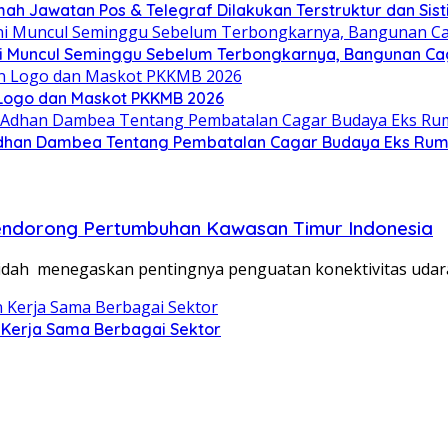
h Jawatan Pos & Telegraf Dilakukan Terstruktur dan Sisti
 ini Muncul Seminggu Sebelum Terbongkarnya, Bangunan C
Logo dan Maskot PKKMB 2026
dhan Dambea Tentang Pembatalan Cagar Budaya Eks Rumah
endorong Pertumbuhan Kawasan Timur Indonesia
idah menegaskan pentingnya penguatan konektivitas udar
 Kerja Sama Berbagai Sektor