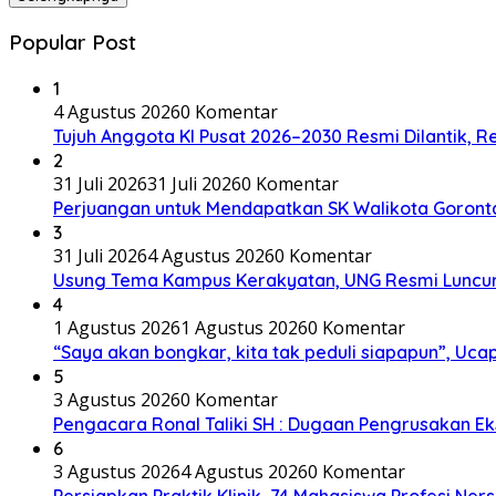
Popular Post
1
4 Agustus 2026
0 Komentar
Tujuh Anggota KI Pusat 2026–2030 Resmi Dilantik, 
2
31 Juli 2026
31 Juli 2026
0 Komentar
Perjuangan untuk Mendapatkan SK Walikota Goront
3
31 Juli 2026
4 Agustus 2026
0 Komentar
Usung Tema Kampus Kerakyatan, UNG Resmi Luncu
4
1 Agustus 2026
1 Agustus 2026
0 Komentar
“Saya akan bongkar, kita tak peduli siapapun”, U
5
3 Agustus 2026
0 Komentar
Pengacara Ronal Taliki SH : Dugaan Pengrusakan Eks
6
3 Agustus 2026
4 Agustus 2026
0 Komentar
Persiapkan Praktik Klinik, 74 Mahasiswa Profesi Ne