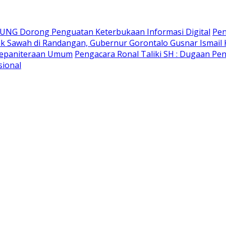
r UNG Dorong Penguatan Keterbukaan Informasi Digital
Pen
ak Sawah di Randangan, Gubernur Gorontalo Gusnar Ismail 
 Kepaniteraan Umum
Pengacara Ronal Taliki SH : Dugaan Pe
sional