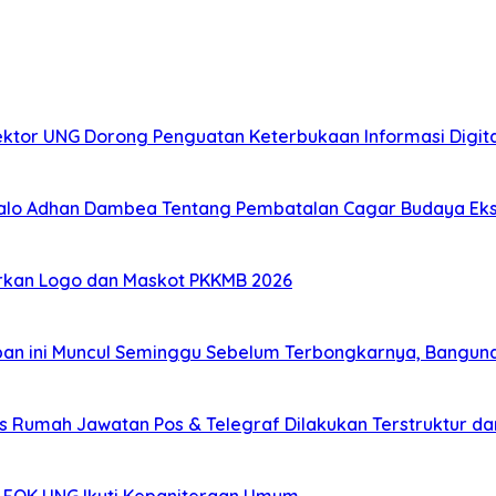
Rektor UNG Dorong Penguatan Keterbukaan Informasi Digita
alo Adhan Dambea Tentang Pembatalan Cagar Budaya Eks R
rkan Logo dan Maskot PKKMB 2026
capan ini Muncul Seminggu Sebelum Terbongkarnya, Bangu
 Rumah Jawatan Pos & Telegraf Dilakukan Terstruktur dan 
rs FOK UNG Ikuti Kepaniteraan Umum