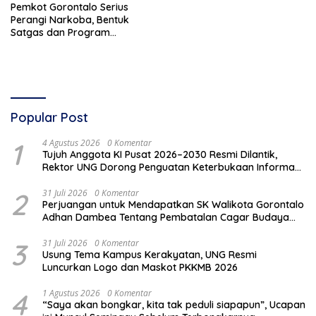
Pemkot Gorontalo Serius
Perangi Narkoba, Bentuk
Satgas dan Program
Pemberdayaan
Popular Post
1
4 Agustus 2026
0 Komentar
Tujuh Anggota KI Pusat 2026–2030 Resmi Dilantik,
Rektor UNG Dorong Penguatan Keterbukaan Informasi
Digital
2
31 Juli 2026
0 Komentar
Perjuangan untuk Mendapatkan SK Walikota Gorontalo
Adhan Dambea Tentang Pembatalan Cagar Budaya
Eks Rumah Jawatan Pos dan Telegraf, Gagal !!!
3
31 Juli 2026
0 Komentar
Usung Tema Kampus Kerakyatan, UNG Resmi
Luncurkan Logo dan Maskot PKKMB 2026
4
1 Agustus 2026
0 Komentar
“Saya akan bongkar, kita tak peduli siapapun”, Ucapan