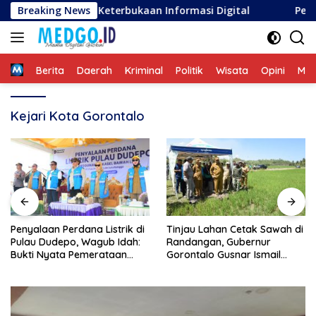
Langsung
g Penguatan Keterbukaan Informasi Digital
Breaking News
Penyalaan 
ke
konten
Home
Berita
Daerah
Kriminal
Politik
Wisata
Opini
ME
Kejari Kota Gorontalo
Penyalaan Perdana Listrik di
Tinjau Lahan Cetak Sawah di
Pulau Dudepo, Wagub Idah:
Randangan, Gubernur
Bukti Nyata Pemerataan
Gorontalo Gusnar Ismail
Pembangunan
Komit Tingkatkan
Kesejahteraan Petani