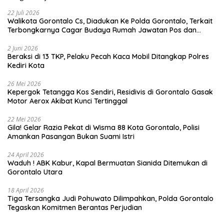
22 Juli 2026
Walikota Gorontalo Cs, Diadukan Ke Polda Gorontalo, Terkait
Terbongkarnya Cagar Budaya Rumah Jawatan Pos dan
Telegraf Yang Bersejarah
2 Juni 2026
Beraksi di 13 TKP, Pelaku Pecah Kaca Mobil Ditangkap Polres
Kediri Kota
26 Mei 2026
Kepergok Tetangga Kos Sendiri, Residivis di Gorontalo Gasak
Motor Aerox Akibat Kunci Tertinggal
22 Mei 2026
Gila! Gelar Razia Pekat di Wisma 88 Kota Gorontalo, Polisi
Amankan Pasangan Bukan Suami Istri
24 April 2026
Waduh ! ABK Kabur, Kapal Bermuatan Sianida Ditemukan di
Gorontalo Utara
18 April 2026
Tiga Tersangka Judi Pohuwato Dilimpahkan, Polda Gorontalo
Tegaskan Komitmen Berantas Perjudian