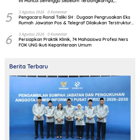
ini Muncul Seminggu Sebelum Terbongkarnya,
Bangunan Cagar Budaya Gorontalo
5
3 Agustus 2026
0 Komentar
Pengacara Ronal Taliki SH : Dugaan Pengrusakan Eks
Rumah Jawatan Pos & Telegraf Dilakukan Terstruktur
dan Sistimatis. Polda Gorontalo Diminta Profesional
6
3 Agustus 2026
0 Komentar
Persiapkan Praktik Klinik, 74 Mahasiswa Profesi Ners
FOK UNG Ikuti Kepaniteraan Umum
Berita Terbaru