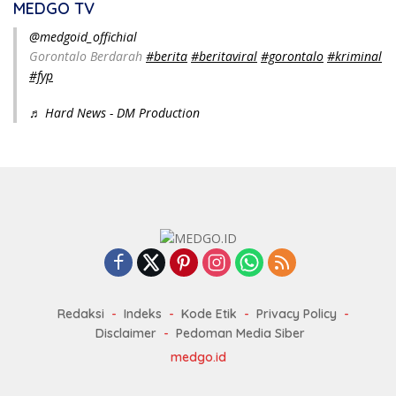
MEDGO TV
@medgoid_offichial
Gorontalo Berdarah
#berita
#beritaviral
#gorontalo
#kriminal
#fyp
♬ Hard News - DM Production
Redaksi
Indeks
Kode Etik
Privacy Policy
Disclaimer
Pedoman Media Siber
medgo.id