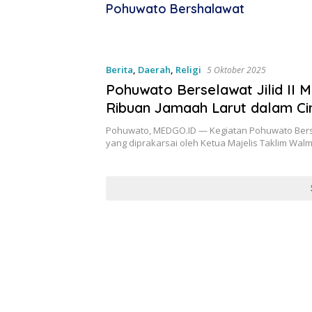
Pohuwato Bershalawat
Berita
,
Daerah
,
Religi
5 Oktober 2025
Pohuwato Berselawat Jilid II
Ribuan Jamaah Larut dalam Cin
Berkah Ekonomi Pun Mengalir!
Pohuwato, MEDGO.ID — Kegiatan Pohuwato Bersela
yang diprakarsai oleh Ketua Majelis Taklim Wal