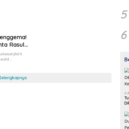
5
6
 Menggema!
ta Rasul,
wat Jilid II
B
maulid…
Selengkapnya
4 
Tu
Di
Ke