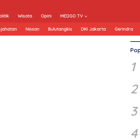
olitik
Wisata
Opini
MEDGO TV
ejahatan
Nissan
Bulutangkis
DKI Jakarta
Gerindra
Pop
1
2
3
4