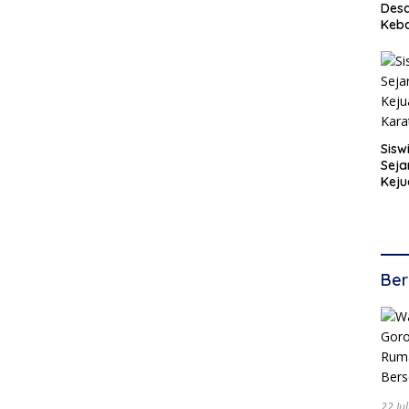
Desa
Keb
Sisw
Seja
Keju
Kara
Ber
22 Ju