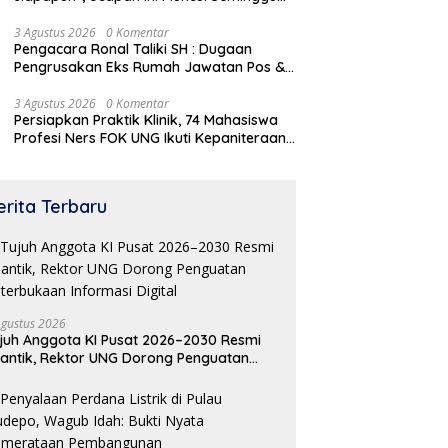
Sebelum Terbongkarnya, Bangunan
Cagar Budaya Gorontalo
3 Agustus 2026
0 Komentar
Pengacara Ronal Taliki SH : Dugaan
Pengrusakan Eks Rumah Jawatan Pos &
Telegraf Dilakukan Terstruktur dan
Sistimatis. Polda Gorontalo Diminta
3 Agustus 2026
0 Komentar
Persiapkan Praktik Klinik, 74 Mahasiswa
Profesional
Profesi Ners FOK UNG Ikuti Kepaniteraan
Umum
erita Terbaru
Agustus 2026
juh Anggota KI Pusat 2026–2030 Resmi
lantik, Rektor UNG Dorong Penguatan
terbukaan Informasi Digital