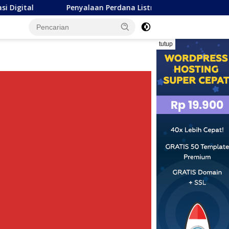
Penyalaan Perdana Listrik di Pulau Dudepo, Wagub Idah: 
tutup