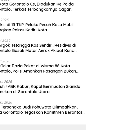
Gorontalo Cs, Diadukan Ke Polda
ntalo, Terkait Terbongkarnya Cagar
ya Rumah Jawatan Pos dan Telegraf Yang
ejarah
i 2026
ksi di 13 TKP, Pelaku Pecah Kaca Mobil
ngkap Polres Kediri Kota
i 2026
rgok Tetangga Kos Sendiri, Residivis di
ntalo Gasak Motor Aerox Akibat Kunci
inggal
i 2026
! Gelar Razia Pekat di Wisma 88 Kota
ntalo, Polisi Amankan Pasangan Bukan
i Istri
ril 2026
h ! ABK Kabur, Kapal Bermuatan Sianida
mukan di Gorontalo Utara
ril 2026
 Tersangka Judi Pohuwato Dilimpahkan,
a Gorontalo Tegaskan Komitmen Berantas
udian