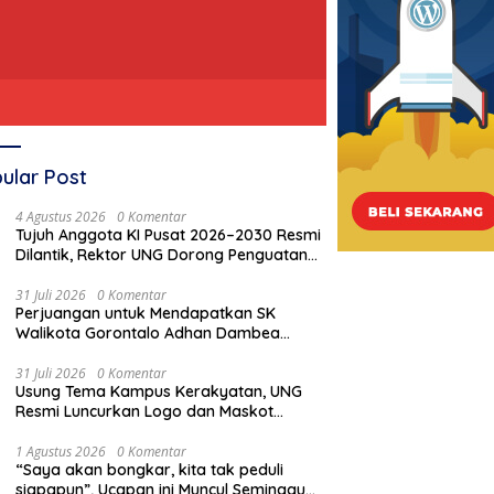
ular Post
4 Agustus 2026
0 Komentar
Tujuh Anggota KI Pusat 2026–2030 Resmi
Dilantik, Rektor UNG Dorong Penguatan
Keterbukaan Informasi Digital
31 Juli 2026
0 Komentar
Perjuangan untuk Mendapatkan SK
Walikota Gorontalo Adhan Dambea
Tentang Pembatalan Cagar Budaya Eks
Rumah Jawatan Pos dan Telegraf, Gagal
31 Juli 2026
0 Komentar
Usung Tema Kampus Kerakyatan, UNG
!!!
Resmi Luncurkan Logo dan Maskot
PKKMB 2026
1 Agustus 2026
0 Komentar
“Saya akan bongkar, kita tak peduli
siapapun”, Ucapan ini Muncul Seminggu