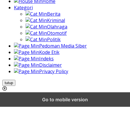
Home
Kategori
Berita
Kriminal
Olahraga
Otomotif
Politik
Pedoman Media Siber
Kode Etik
Indeks
Disclaimer
Privacy Policy
tutup
Go to mobile version