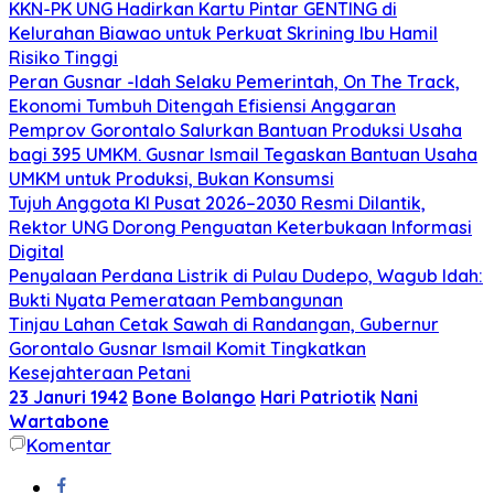
KKN-PK UNG Hadirkan Kartu Pintar GENTING di
Kelurahan Biawao untuk Perkuat Skrining Ibu Hamil
Risiko Tinggi
Peran Gusnar -Idah Selaku Pemerintah, On The Track,
Ekonomi Tumbuh Ditengah Efisiensi Anggaran
Pemprov Gorontalo Salurkan Bantuan Produksi Usaha
bagi 395 UMKM. Gusnar Ismail Tegaskan Bantuan Usaha
UMKM untuk Produksi, Bukan Konsumsi
Tujuh Anggota KI Pusat 2026–2030 Resmi Dilantik,
Rektor UNG Dorong Penguatan Keterbukaan Informasi
Digital
Penyalaan Perdana Listrik di Pulau Dudepo, Wagub Idah:
Bukti Nyata Pemerataan Pembangunan
Tinjau Lahan Cetak Sawah di Randangan, Gubernur
Gorontalo Gusnar Ismail Komit Tingkatkan
Kesejahteraan Petani
23 Januri 1942
Bone Bolango
Hari Patriotik
Nani
Wartabone
Komentar