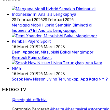
28 Februari 2026
28 Februari 2026
Mengapa Mobil Hybrid Semakin Diminati di
Indonesia? Ini Analisis Lengkapnya
16 Maret 2019
26 Maret 2025
Demi Xpander, Mitsubishi Bakal Mengimpor
Kembali Pajero Sport
16 Maret 2019
26 Maret 2025
Sosok New Nissan Livina Terungkap, Apa Kata NMI?
MEDGO TV
@medgoid_offichial
Gorontalo Berdarah
#berita
#beritaviral
#gorontalo