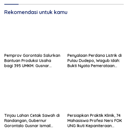
Profesional
Rekomendasi untuk kamu
Pemprov Gorontalo Salurkan
Penyalaan Perdana Listrik di
Bantuan Produksi Usaha
Pulau Dudepo, Wagub Idah:
bagi 395 UMKM. Gusnar
Bukti Nyata Pemerataan
Ismail Tegaskan Bantuan
Pembangunan
Usaha UMKM untuk Produksi,
Bukan Konsumsi
Tinjau Lahan Cetak Sawah di
Persiapkan Praktik Klinik, 74
Randangan, Gubernur
Mahasiswa Profesi Ners FOK
Gorontalo Gusnar Ismail
UNG Ikuti Kepaniteraan