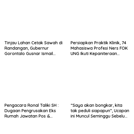
Usaha UMKM untuk Produksi,
Bukan Konsumsi
Tinjau Lahan Cetak Sawah di
Persiapkan Praktik Klinik, 74
Randangan, Gubernur
Mahasiswa Profesi Ners FOK
Gorontalo Gusnar Ismail
UNG Ikuti Kepaniteraan
Komit Tingkatkan
Umum
Kesejahteraan Petani
Pengacara Ronal Taliki SH :
“Saya akan bongkar, kita
Dugaan Pengrusakan Eks
tak peduli siapapun”, Ucapan
Rumah Jawatan Pos &
ini Muncul Seminggu Sebelum
Telegraf Dilakukan
Terbongkarnya, Bangunan
Terstruktur dan Sistimatis.
Cagar Budaya Gorontalo
Polda Gorontalo Diminta