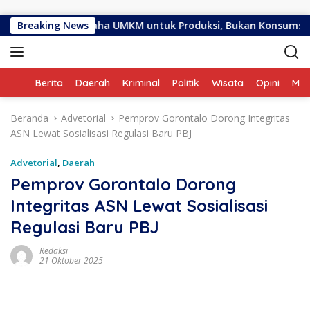
Langsung ke konten
kan Bantuan Usaha UMKM untuk Produksi, Bukan Konsumsi
Breaking News
Home
Berita
Daerah
Kriminal
Politik
Wisata
Opini
ME
Beranda
Advetorial
Pemprov Gorontalo Dorong Integritas
ASN Lewat Sosialisasi Regulasi Baru PBJ
Advetorial
,
Daerah
Pemprov Gorontalo Dorong
Integritas ASN Lewat Sosialisasi
Regulasi Baru PBJ
Redaksi
21 Oktober 2025