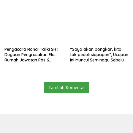
Komit Tingkatkan
Umum
Kesejahteraan Petani
Pengacara Ronal Taliki SH :
“Saya akan bongkar, kita
Dugaan Pengrusakan Eks
tak peduli siapapun”, Ucapan
Rumah Jawatan Pos &
ini Muncul Seminggu Sebelum
Telegraf Dilakukan
Terbongkarnya, Bangunan
Terstruktur dan Sistimatis.
Cagar Budaya Gorontalo
Polda Gorontalo Diminta
Profesional
Tambah Komentar