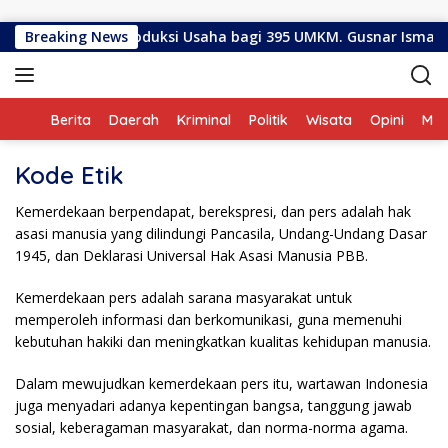
Langsung ke konten
urkan Bantuan Produksi Usaha bagi 395 UMKM. Gusnar Ismail 
Breaking News
Home
Berita
Daerah
Kriminal
Politik
Wisata
Opini
ME
Kode Etik
Kemerdekaan berpendapat, berekspresi, dan pers adalah hak
asasi manusia yang dilindungi Pancasila, Undang-Undang Dasar
1945, dan Deklarasi Universal Hak Asasi Manusia PBB.
Kemerdekaan pers adalah sarana masyarakat untuk
memperoleh informasi dan berkomunikasi, guna memenuhi
kebutuhan hakiki dan meningkatkan kualitas kehidupan manusia.
Dalam mewujudkan kemerdekaan pers itu, wartawan Indonesia
juga menyadari adanya kepentingan bangsa, tanggung jawab
sosial, keberagaman masyarakat, dan norma-norma agama.