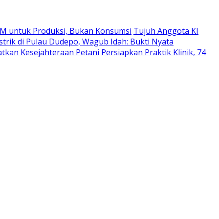
M untuk Produksi, Bukan Konsumsi
Tujuh Anggota KI
strik di Pulau Dudepo, Wagub Idah: Bukti Nyata
atkan Kesejahteraan Petani
Persiapkan Praktik Klinik, 74