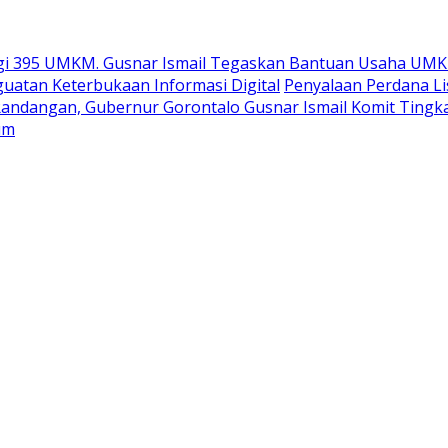
gi 395 UMKM. Gusnar Ismail Tegaskan Bantuan Usaha UMK
uatan Keterbukaan Informasi Digital
Penyalaan Perdana Li
Randangan, Gubernur Gorontalo Gusnar Ismail Komit Tingk
um