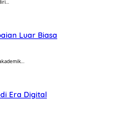
iri…
paian Luar Biasa
 akademik…
i Era Digital