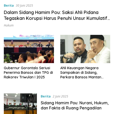
Berita
30 Juni 2025
Dalam Sidang Hamim Pou: Saksi Ahli Pidana
Tegaskan Korupsi Harus Penuhi Unsur Kumulatif,
Bantuan Masjid Dinilai Perbuatan Baik
Hukum
Gubernur Gorontalo Seriusi
Ahli Keuangan Negara
Penerima Bansos dan TPG di
Sampaikan di Sidang,
Rakorev Triwulan I 2025
Perkara Bansos Mantan
Bupati Bone Bolango
Masalah Administratif
Berita
2 Juni 2025
Sidang Hamim Pou: Nurani, Hukum,
dan Fakta di Ruang Pengadilan