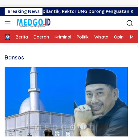
Langsung ke konten
2026–2030 Resmi Dilantik, Rektor UNG Dorong Penguatan Keterb
Breaking News
Home
Berita
Daerah
Kriminal
Politik
Wisata
Opini
ME
Bansos