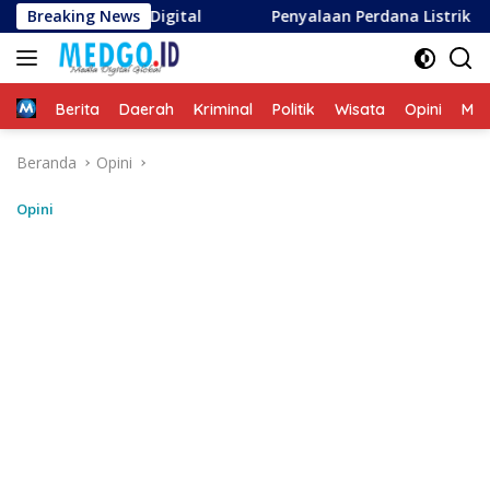
Langsung
asi Digital
Breaking News
Penyalaan Perdana Listrik di Pulau Dude
ke
konten
Home
Berita
Daerah
Kriminal
Politik
Wisata
Opini
ME
Beranda
Opini
Opini