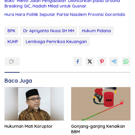
Buku ‘Meniti Jalan Pengabdian’ Diluncurkan pada Ground
Breaking GIC, Hadiah Milad untuk Gusnar
Hura Hara Politik Seputar Partai Nasdem Provinsi Gorontalo
BPK
Dr Apriyanto Nusa SH MH
Hukum Pidana
KUHP
Lembaga Pemriksa Keuangan
Baca Juga
Hukuman Mati Koruptor
Gonjang-ganjing Kenaikan
BBM