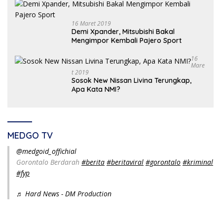
16 Maret 2019
Demi Xpander, Mitsubishi Bakal
Mengimpor Kembali Pajero Sport
16
Mare
T 2019
Sosok New Nissan Livina Terungkap,
Apa Kata NMI?
MEDGO TV
@medgoid_offichial
Gorontalo Berdarah
#berita
#beritaviral
#gorontalo
#kriminal
#fyp
♬ Hard News - DM Production