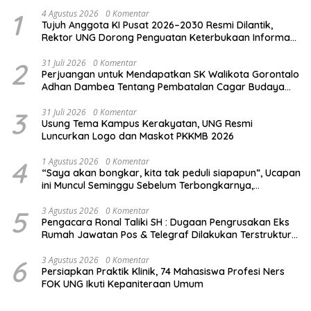
1
4 Agustus 2026
0 Komentar
Tujuh Anggota KI Pusat 2026–2030 Resmi Dilantik,
Rektor UNG Dorong Penguatan Keterbukaan Informasi
Digital
2
31 Juli 2026
0 Komentar
Perjuangan untuk Mendapatkan SK Walikota Gorontalo
Adhan Dambea Tentang Pembatalan Cagar Budaya
Eks Rumah Jawatan Pos dan Telegraf, Gagal !!!
3
31 Juli 2026
0 Komentar
Usung Tema Kampus Kerakyatan, UNG Resmi
Luncurkan Logo dan Maskot PKKMB 2026
4
1 Agustus 2026
0 Komentar
“Saya akan bongkar, kita tak peduli siapapun”, Ucapan
ini Muncul Seminggu Sebelum Terbongkarnya,
Bangunan Cagar Budaya Gorontalo
5
3 Agustus 2026
0 Komentar
Pengacara Ronal Taliki SH : Dugaan Pengrusakan Eks
Rumah Jawatan Pos & Telegraf Dilakukan Terstruktur
dan Sistimatis. Polda Gorontalo Diminta Profesional
6
3 Agustus 2026
0 Komentar
Persiapkan Praktik Klinik, 74 Mahasiswa Profesi Ners
FOK UNG Ikuti Kepaniteraan Umum