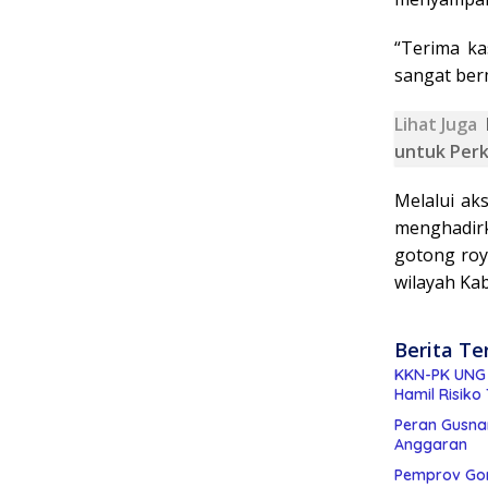
“Terima ka
sangat ber
Lihat Juga
untuk Perku
Melalui ak
menghadir
gotong roy
wilayah Ka
Berita Te
KKN-PK UNG H
Hamil Risiko 
Peran Gusnar
Anggaran
Pemprov Gor