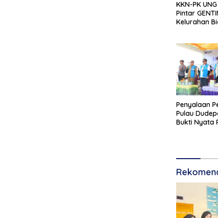
KKN-PK UNG 
Pintar GENTI
Kelurahan B
Perkuat Skri
Risiko Tinggi
Penyalaan Pe
Pulau Dudep
Bukti Nyata
Pembangun
Rekomend