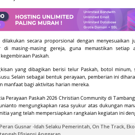
n dilakukan secara proporsional dengan menyesuaikan j
r di masing-masing gereja, guna memastikan setiap 
 kegembiraan Paskah.
gkisan yang dibagikan berisi telur Paskah, botol minum, 
susu. Selain sebagai bentuk perayaan, pemberian ini dihar
 manfaat bagi aktivitas harian mereka.
tia Perayaan Paskah 2026 Christian Community di Tambang
Yunianto mengungkapkan rasa syukur atas dukungan man
nitia yang telah mempersiapkan rangkaian kegiatan ini den
Peran Gusnar -Idah Selaku Pemerintah, On The Track, Ek
engah Efisiensi Anggaran