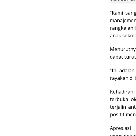
“Kami san
manajemen 
rangkaian 
anak sekol
Menurutnya
dapat turu
“Ini adala
rayakan di
Kehadiran
terbuka o
terjalin a
positif men
Apresias
menyampaik