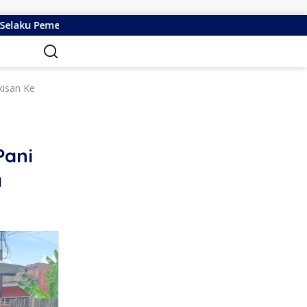
n The Track, Ekonomi Tumbuh Ditengah Efisiensi Anggaran
kisan Ke
Pani
a