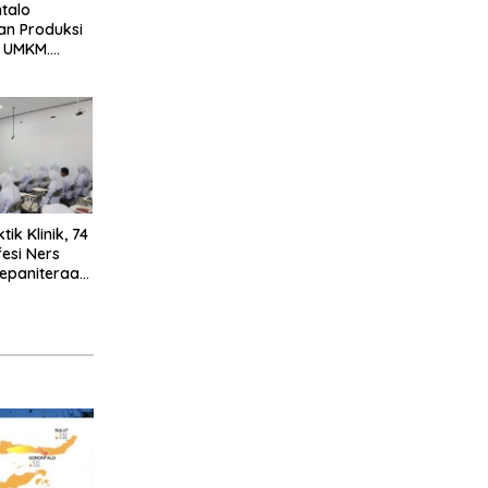
talo
an Produksi
5 UMKM.
Tegaskan
 UMKM untuk
n Konsumsi
ik Klinik, 74
esi Ners
Kepaniteraan