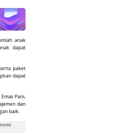
umlah anak
anak dapat
serta paket
apkan dapat
 Emas Pani,
ajemen dan
gan baik.
onomi