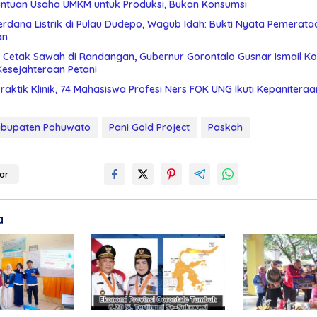
ntuan Usaha UMKM untuk Produksi, Bukan Konsumsi
rdana Listrik di Pulau Dudepo, Wagub Idah: Bukti Nyata Pemerata
an
n Cetak Sawah di Randangan, Gubernur Gorontalo Gusnar Ismail Ko
Kesejahteraan Petani
raktik Klinik, 74 Mahasiswa Profesi Ners FOK UNG Ikuti Kepaniter
bupaten Pohuwato
Pani Gold Project
Paskah
ar
a