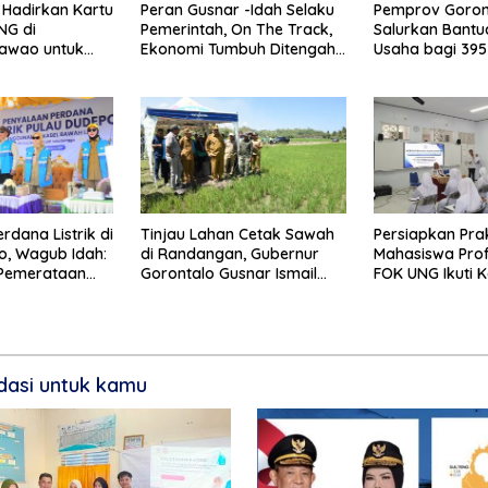
Hadirkan Kartu
Peran Gusnar -Idah Selaku
Pemprov Goron
NG di
Pemerintah, On The Track,
Salurkan Bantu
iawao untuk
Ekonomi Tumbuh Ditengah
Usaha bagi 39
ning Ibu Hamil
Efisiensi Anggaran
Gusnar Ismail 
Bantuan Usaha
Produksi, Buka
rdana Listrik di
Tinjau Lahan Cetak Sawah
Persiapkan Prakt
o, Wagub Idah:
di Randangan, Gubernur
Mahasiswa Prof
 Pemerataan
Gorontalo Gusnar Ismail
FOK UNG Ikuti 
an
Komit Tingkatkan
Umum
Kesejahteraan Petani
asi untuk kamu