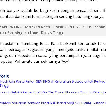
sih banyak sudah berbagi kasih dengan jemaat di sini. Bi
manfaat dan kami terima dengan senang hati,” ungkapnya.
KKN-PK UNG Hadirkan Kartu Pintar GENTING di Kelurahan
at Skrining Ibu Hamil Risiko Tinggi
si sosial ini, Tambang Emas Pani berkomitmen untuk teru
kan berbagai kegiatan yang mengedepankan nilai-nilai 
ong, dan kepedulian sosial yang berdampak nyata bagi ma
bupaten Pohuwato dan sekitarnya.(Adv)
rkait
adirkan Kartu Pintar GENTING di Kelurahan Biawao untuk Perkuat 
Tinggi
 -Idah Selaku Pemerintah, On The Track, Ekonomi Tumbuh Ditengah
ontalo Salurkan Bantuan Produksi Usaha bagi 395 UMKM. Gusnar I