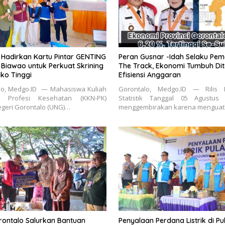
Hadirkan Kartu Pintar GENTING
Peran Gusnar -Idah Selaku Pem
 Biawao untuk Perkuat Skrining
The Track, Ekonomi Tumbuh Di
iko Tinggi
Efisiensi Anggaran
lo, Medgo.ID — Mahasiswa Kuliah
Gorontalo, Medgo.ID — Rilis
a Profesi Kesehatan (KKN-PK)
Statistik Tanggal 05 Agustus
egeri Gorontalo (UNG)…
menggembirakan karena mengua
ontalo Salurkan Bantuan
Penyalaan Perdana Listrik di P