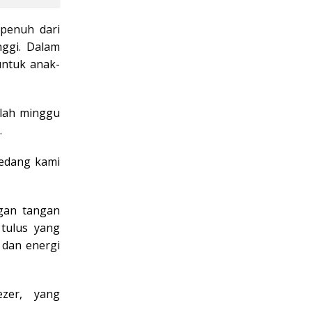
penuh dari
nggi. Dalam
untuk anak-
olah minggu
.
sedang kami
gan tangan
tulus yang
 dan energi
zer, yang