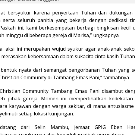
gat bersyukur karena penyertaan Tuhan dan dukungan 
serta seluruh panitia yang bekerja dengan dedikasi ti
Paskah ini, kami berkesempatan berbagi bingkisan kecil 
ah minggu di beberapa gereja di Marisa,” ungkapnya.
, aksi ini merupakan wujud syukur agar anak-anak sek
t merasakan kebersamaan dalam sukacita cinta kasih Tuhan
h bentuk nyata dari semangat pengorbanan Tuhan yang 
 Christian Community di Tambang Emas Pani,” tambahnya.
 Christian Community Tambang Emas Pani disambut den
leh pihak gereja. Momen ini memperlihatkan kedekatan 
ntara karyawan dengan warga sekitar, di mana antusiasme
yelimuti setiap lokasi kunjungan.
i datang dari Selin Mambu, jemaat GPIG Eben Hae
an rasa syukurnya atas kepedulian pihak perusahaan.