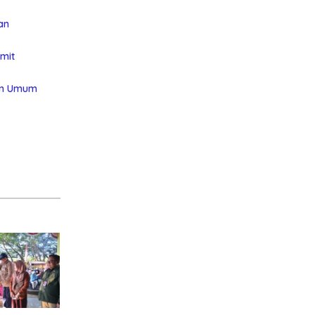
an
mit
aan Umum