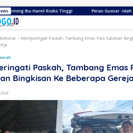
isiko Tinggi
News
Peran Gusnar -Idah Selaku Pemerintah, O
vetorial
Memperingati Paskah, Tambang Emas Pani Salurkan Bing
reja
aerah
ringati Paskah, Tambang Emas 
kan Bingkisan Ke Beberapa Gerej
l 2026