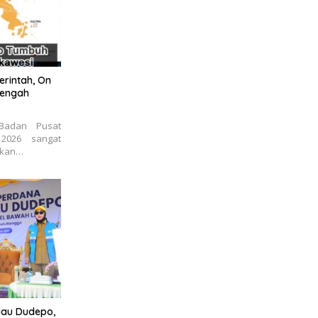
erintah, On
tengah
 Badan Pusat
 2026 sangat
tkan…
ulau Dudepo,