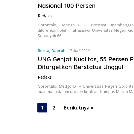
Nasional 100 Persen
Redaksi
Gorontalo, Medgo.ID – Prestasi membangga
ditorehkan oleh mahasiswa Universitas Negeri Gor
Sebanyak 66…
Berita
,
Daerah
17 April 2026
UNG Genjot Kualitas, 55 Persen P
Ditargetkan Berstatus Unggul
Redaksi
Gorontalo, Medgo.ID – Universitas Negeri Goronta
main-main dalam urusan kualitas. Kampus Merah M
1
2
Berikutnya »