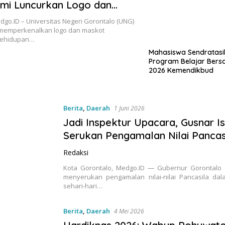
mi Luncurkan Logo dan
PKKMB 2026
dgo.ID – Universitas Negeri Gorontalo (UNG)
 memperkenalkan logo dan maskot
Kehidupan…
Mahasiswa Sendratasi
Program Belajar Ber
2026 Kemendikbud
Berita
,
Daerah
1 Juni 2026
Jadi Inspektur Upacara, Gusnar I
Serukan Pengamalan Nilai Pancas
Redaksi
Kota Gorontalo, Medgo.ID — Gubernur Gorontalo 
menyerukan pengamalan nilai-nilai Pancasila da
sehari-hari…
Berita
,
Daerah
4 Mei 2026