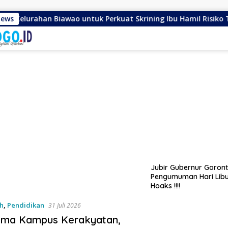
ahan Biawao untuk Perkuat Skrining Ibu Hamil Risiko Tinggi
News
Jubir Gubernur Goront
Pengumuman Hari Libur
Hoaks !!!!
h
,
Pendidikan
31 Juli 2026
ema Kampus Kerakyatan,