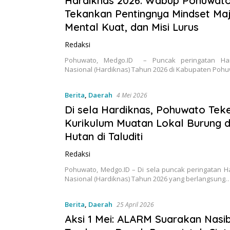
Hardiknas 2026: Wabup Pohuwat
Tekankan Pentingnya Mindset Maj
Mental Kuat, dan Misi Lurus
Redaksi
Pohuwato, Medgo.ID – Puncak peringatan Har
Nasional (Hardiknas) Tahun 2026 di Kabupaten Pohu
Berita
,
Daerah
4 Mei 2026
Di sela Hardiknas, Pohuwato Te
Kurikulum Muatan Lokal Burung 
Hutan di Taluditi
Redaksi
Pohuwato, Medgo.ID – Di sela puncak peringatan H
Nasional (Hardiknas) Tahun 2026 yang berlangsung
Berita
,
Daerah
25 April 2026
Aksi 1 Mei: ALARM Suarakan Nasi