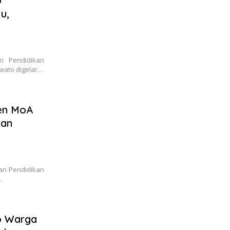
o
u,
i Pendidikan
wato digelar…
ken MoA
dan
ari Pendidikan
…
b Warga