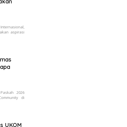
akan
nternasional,
akan aspirasi
Emas
rapa
Paskah 2026
Community di
lus UKOM