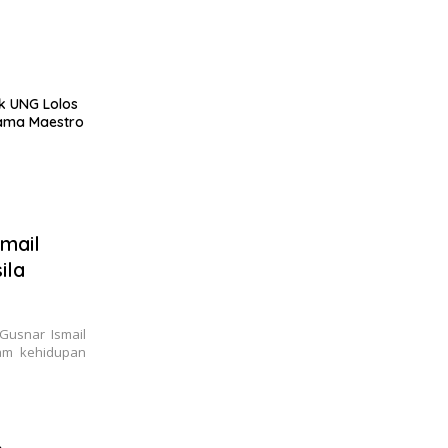
k UNG Lolos
sama Maestro
smail
ila
Gusnar Ismail
lam kehidupan