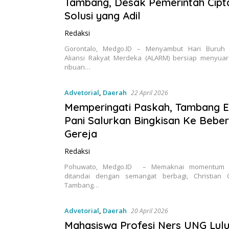
Tambang, Desak Pemerintah Cipt
Solusi yang Adil
Redaksi
Gorontalo, Medgo.ID – Menyambut Hari Buruh I
Aliansi Rakyat Merdeka (ALARM) bersiap menyuar
ribuan…
Advetorial
,
Daerah
22 April 2026
Memperingati Paskah, Tambang 
Pani Salurkan Bingkisan Ke Bebe
Gereja
Redaksi
Pohuwato, Medgo.ID – Memaknai momentum 
ditandai dengan semangat berbagi, Christian 
Tambang…
Advetorial
,
Daerah
20 April 2026
Mahasiswa Profesi Ners UNG Lu