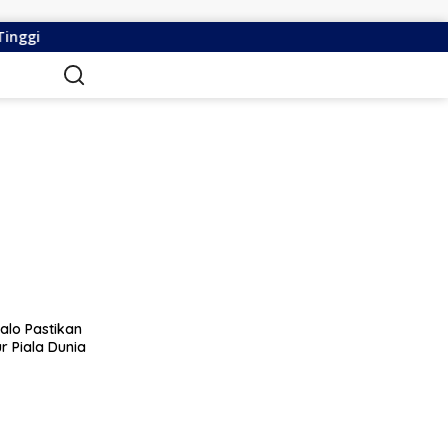
Peran Gusnar -Idah Selaku Pemerintah, On The Track, Ek
alo Pastikan
 Piala Dunia