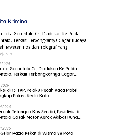
Ditetapkan 19 Februari
2026
ita Kriminal
li 2026
Gorontalo Cs, Diadukan Ke Polda
ntalo, Terkait Terbongkarnya Cagar
ya Rumah Jawatan Pos dan Telegraf Yang
ejarah
i 2026
ksi di 13 TKP, Pelaku Pecah Kaca Mobil
ngkap Polres Kediri Kota
i 2026
rgok Tetangga Kos Sendiri, Residivis di
ntalo Gasak Motor Aerox Akibat Kunci
inggal
i 2026
! Gelar Razia Pekat di Wisma 88 Kota