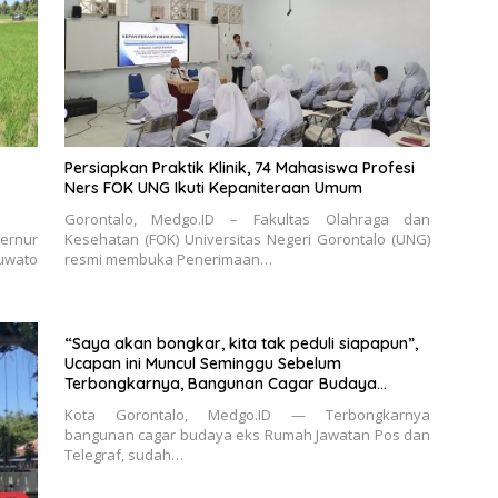
Persiapkan Praktik Klinik, 74 Mahasiswa Profesi
Ners FOK UNG Ikuti Kepaniteraan Umum
Gorontalo, Medgo.ID – Fakultas Olahraga dan
rnur
Kesehatan (FOK) Universitas Negeri Gorontalo (UNG)
uwato
resmi membuka Penerimaan…
“Saya akan bongkar, kita tak peduli siapapun”,
Ucapan ini Muncul Seminggu Sebelum
Terbongkarnya, Bangunan Cagar Budaya
Gorontalo
Kota Gorontalo, Medgo.ID — Terbongkarnya
bangunan cagar budaya eks Rumah Jawatan Pos dan
Telegraf, sudah…