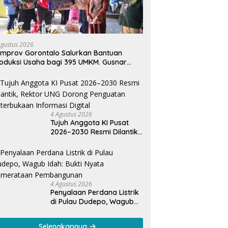
Agustus 2026
mprov Gorontalo Salurkan Bantuan
oduksi Usaha bagi 395 UMKM. Gusnar
mail Tegaskan Bantuan Usaha UMKM
tuk Produksi, Bukan Konsumsi
4 Agustus 2026
Tujuh Anggota KI Pusat
2026–2030 Resmi Dilantik,
Rektor UNG Dorong
Penguatan Keterbukaan
Informasi Digital
4 Agustus 2026
Penyalaan Perdana Listrik
di Pulau Dudepo, Wagub
Idah: Bukti Nyata
Pemerataan
Selengkapnya