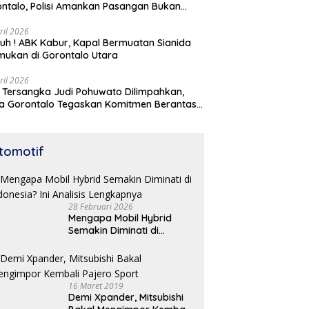
ntalo, Polisi Amankan Pasangan Bukan
i Istri
ril 2026
h ! ABK Kabur, Kapal Bermuatan Sianida
mukan di Gorontalo Utara
ril 2026
 Tersangka Judi Pohuwato Dilimpahkan,
a Gorontalo Tegaskan Komitmen Berantas
udian
tomotif
28 Februari 2026
Mengapa Mobil Hybrid
Semakin Diminati di
Indonesia? Ini Analisis
Lengkapnya
16 Maret 2019
Demi Xpander, Mitsubishi