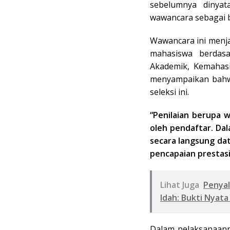
sebelumnya dinyat
wawancara sebagai ba
Wawancara ini menj
mahasiswa berdasa
Akademik, Kemahasi
menyampaikan bahwa
seleksi ini.
“Penilaian berupa 
oleh pendaftar. Dal
secara langsung da
pencapaian prestasi
Lihat Juga
Penyal
Idah: Bukti Nya
Dalam pelaksanaanny