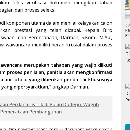
akan lolos verifikasi dokumen mengikuti tahap
gian dari proses seleksi.
adi komponen utama dalam menilai kelayakan calon
6 
rkan prestasi yang telah dicapai. Kepala Biro
Pe
Pr
swaan, dan Perencanaan, Darman, S.Kom., M.Ap.,
Is
 wawancara memiliki peran krusial dalam proses
un
wawancara merupakan tahapan yang wajib diikuti
am proses penilaian, panitia akan mengkonfirmasi
ta portofolio yang diberikan pendaftar khususnya
 yang dipersyaratkan,”
ungkap Darman.
aan Perdana Listrik di Pulau Dudepo, Wagub
ta Pemerataan Pembangunan
a, tim pewawancara terdiri dari para wakil dekan