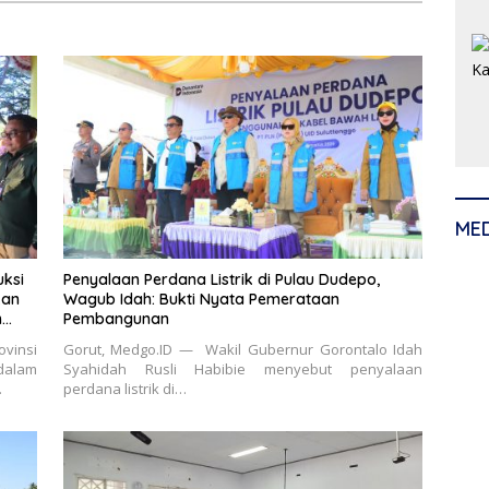
ME
ksi
Penyalaan Perdana Listrik di Pulau Dudepo,
kan
Wagub Idah: Bukti Nyata Pemerataan
n
Pembangunan
vinsi
Gorut, Medgo.ID — Wakil Gubernur Gorontalo Idah
dalam
Syahidah Rusli Habibie menyebut penyalaan
…
perdana listrik di…