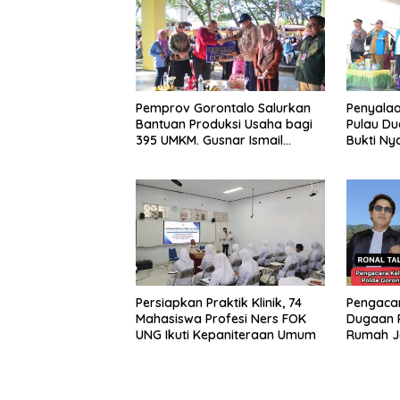
Pemprov Gorontalo Salurkan
Penyalaa
Bantuan Produksi Usaha bagi
Pulau Du
395 UMKM. Gusnar Ismail
Bukti Ny
Tegaskan Bantuan Usaha
Pemban
UMKM untuk Produksi, Bukan
Konsumsi
Persiapkan Praktik Klinik, 74
Pengacar
Mahasiswa Profesi Ners FOK
Dugaan 
UNG Ikuti Kepaniteraan Umum
Rumah J
Telegraf Dila
dan Sist
Diminta 