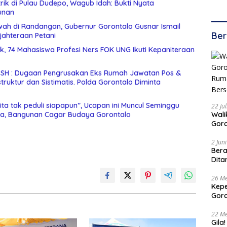
rik di Pulau Dudepo, Wagub Idah: Bukti Nyata
unan
wah di Randangan, Gubernur Gorontalo Gusnar Ismail
Ber
jahteraan Petani
nik, 74 Mahasiswa Profesi Ners FOK UNG Ikuti Kepaniteraan
i SH : Dugaan Pengrusakan Eks Rumah Jawatan Pos &
ta tak peduli siapapun”, Ucapan ini Muncul Seminggu
22 Ju
Walikota 
a, Bangunan Cagar Budaya Gorontalo
Goro
Buda
Bers
2 Jun
Bera
Dita
26 Me
Kepe
Goro
Tert
22 Me
Gila