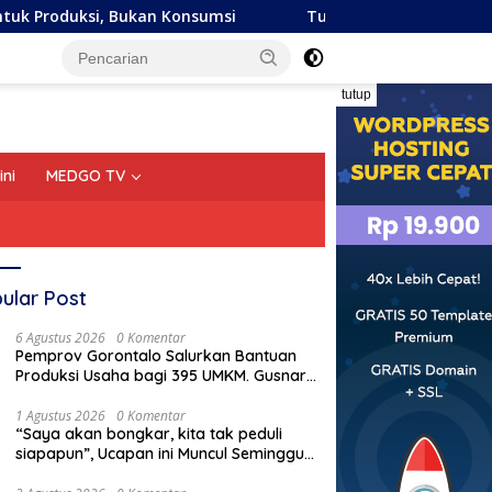
onsumsi
Tujuh Anggota KI Pusat 2026–2030 Resmi Dilan
tutup
ini
MEDGO TV
ular Post
6 Agustus 2026
0 Komentar
Pemprov Gorontalo Salurkan Bantuan
Produksi Usaha bagi 395 UMKM. Gusnar
Ismail Tegaskan Bantuan Usaha UMKM
untuk Produksi, Bukan Konsumsi
1 Agustus 2026
0 Komentar
“Saya akan bongkar, kita tak peduli
siapapun”, Ucapan ini Muncul Seminggu
Sebelum Terbongkarnya, Bangunan