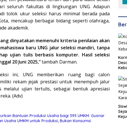
ri seluruh fakultas di lingkungan UNG. Adapun
adi tolok ukur seleksi harus minimal berada pada
Kota, mencakup berbagai bidang seperti olahraga,
Ber
ade akademik.
yang dinyatakan memenuhi kriteria penilaian akan
 mahasiswa baru UNG jalur seleksi mandiri, tanpa
hap ujian tulis berbasis komputer. Hasil seleksi
Korm
gal 20 Juni 2025,”
tambah Darman.
Desa
Keb
eksi ini, UNG memberikan ruang bagi calon
iliki rekam jejak prestasi untuk menempuh jalur
melalui ujian tertulis, sebagai bentuk apresiasi
reka. (Adv)
Sisw
Seja
urkan Bantuan Produksi Usaha bagi 395 UMKM. Gusnar
Keju
an Usaha UMKM untuk Produksi, Bukan Konsumsi
Kara