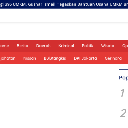
smail Tegaskan Bantuan Usaha UMKM untuk Produksi, Bukan K
Home
Berita
Daerah
Kriminal
Politik
Wisata
Op
ejahatan
Nissan
Bulutangkis
DKI Jakarta
Gerindra
Pop
1
2