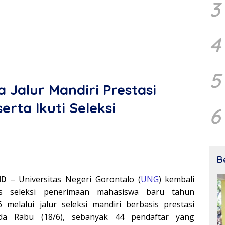
3
4
5
Jalur Mandiri Prestasi
erta Ikuti Seleksi
6
B
ID
– Universitas Negeri Gorontalo (
UNG
) kembali
es seleksi penerimaan mahasiswa baru tahun
 melalui jalur seleksi mandiri berbasis prestasi
ada Rabu (18/6), sebanyak 44 pendaftar yang