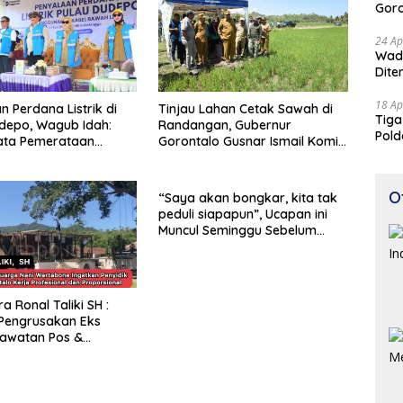
Goro
Suam
24 Ap
Wadu
Dite
18 Ap
n Perdana Listrik di
Tinjau Lahan Cetak Sawah di
Tiga
depo, Wagub Idah:
Randangan, Gubernur
Pold
ata Pemerataan
Gorontalo Gusnar Ismail Komit
Perj
gunan
Tingkatkan Kesejahteraan
Petani
O
“Saya akan bongkar, kita tak
peduli siapapun”, Ucapan ini
Muncul Seminggu Sebelum
Terbongkarnya, Bangunan
Cagar Budaya Gorontalo
a Ronal Taliki SH :
Pengrusakan Eks
awatan Pos &
kukan Terstruktur
imatis. Polda Gorontalo
Profesional