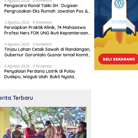
Cagar Budaya Gorontalo
3 Agustus 2026
0 Komentar
Pengacara Ronal Taliki SH : Dugaan
Pengrusakan Eks Rumah Jawatan Pos &
Telegraf Dilakukan Terstruktur dan
Sistimatis. Polda Gorontalo Diminta
3 Agustus 2026
0 Komentar
Persiapkan Praktik Klinik, 74 Mahasiswa
Profesional
Profesi Ners FOK UNG Ikuti Kepaniteraan
Umum
4 Agustus 2026
0 Komentar
Tinjau Lahan Cetak Sawah di Randangan,
Gubernur Gorontalo Gusnar Ismail Komit
Tingkatkan Kesejahteraan Petani
4 Agustus 2026
0 Komentar
Penyalaan Perdana Listrik di Pulau
Dudepo, Wagub Idah: Bukti Nyata
Pemerataan Pembangunan
erita Terbaru