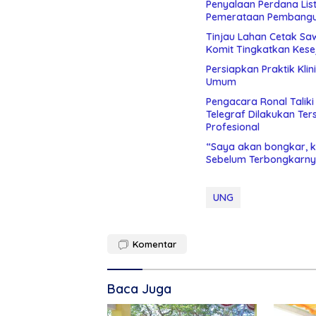
Penyalaan Perdana List
Pemerataan Pembang
Tinjau Lahan Cetak Sa
Komit Tingkatkan Kese
Persiapkan Praktik Kli
Umum
Pengacara Ronal Talik
Telegraf Dilakukan Terstruktur dan Sistimatis. Polda Gorontalo Diminta
Profesional
“Saya akan bongkar, ki
Sebelum Terbongkarny
UNG
Komentar
Baca Juga