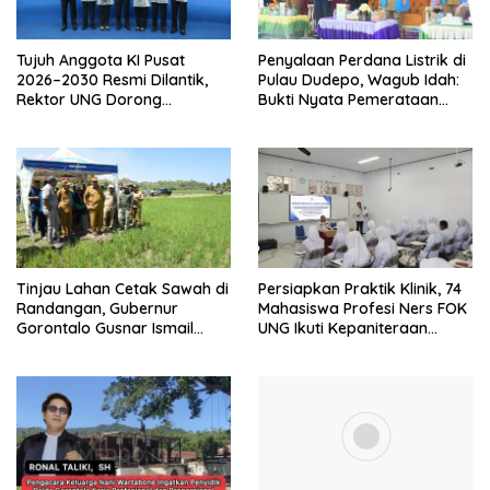
Tujuh Anggota KI Pusat
Penyalaan Perdana Listrik di
2026–2030 Resmi Dilantik,
Pulau Dudepo, Wagub Idah:
Rektor UNG Dorong
Bukti Nyata Pemerataan
Penguatan Keterbukaan
Pembangunan
Informasi Digital
Tinjau Lahan Cetak Sawah di
Persiapkan Praktik Klinik, 74
Randangan, Gubernur
Mahasiswa Profesi Ners FOK
Gorontalo Gusnar Ismail
UNG Ikuti Kepaniteraan
Komit Tingkatkan
Umum
Kesejahteraan Petani