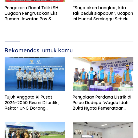
Pengacara Ronal Taliki SH :
“Saya akan bongkar, kita
Dugaan Pengrusakan Eks
tak peduli siapapun”, Ucapan
Rumah Jawatan Pos &
ini Muncul Seminggu Sebelum
Telegraf Dilakukan
Terbongkarnya, Bangunan
Terstruktur dan Sistimatis.
Cagar Budaya Gorontalo
Polda Gorontalo Diminta
Profesional
Rekomendasi untuk kamu
Tujuh Anggota KI Pusat
Penyalaan Perdana Listrik di
2026–2030 Resmi Dilantik,
Pulau Dudepo, Wagub Idah:
Rektor UNG Dorong
Bukti Nyata Pemerataan
Penguatan Keterbukaan
Pembangunan
Informasi Digital