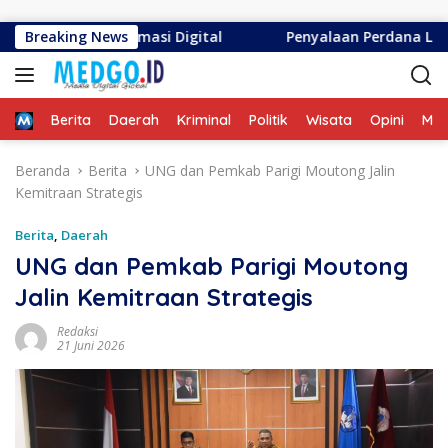
Langsung ke konten
n Informasi Digital
Breaking News
Penyalaan Perdana Listrik di Pu
Home
Berita
Daerah
Kriminal
Politik
Wisata
Opini
ME
Beranda
Berita
UNG dan Pemkab Parigi Moutong Jalin
Kemitraan Strategis
Berita
,
Daerah
UNG dan Pemkab Parigi Moutong
Jalin Kemitraan Strategis
Redaksi
21 Juni 2026