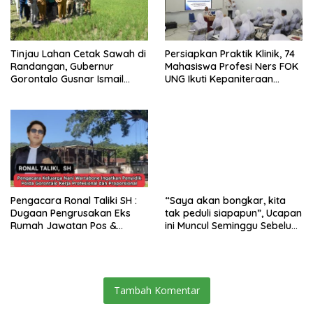
Tinjau Lahan Cetak Sawah di
Persiapkan Praktik Klinik, 74
Randangan, Gubernur
Mahasiswa Profesi Ners FOK
Gorontalo Gusnar Ismail
UNG Ikuti Kepaniteraan
Komit Tingkatkan
Umum
Kesejahteraan Petani
Pengacara Ronal Taliki SH :
“Saya akan bongkar, kita
Dugaan Pengrusakan Eks
tak peduli siapapun”, Ucapan
Rumah Jawatan Pos &
ini Muncul Seminggu Sebelum
Telegraf Dilakukan
Terbongkarnya, Bangunan
Terstruktur dan Sistimatis.
Cagar Budaya Gorontalo
Polda Gorontalo Diminta
Profesional
Tambah Komentar