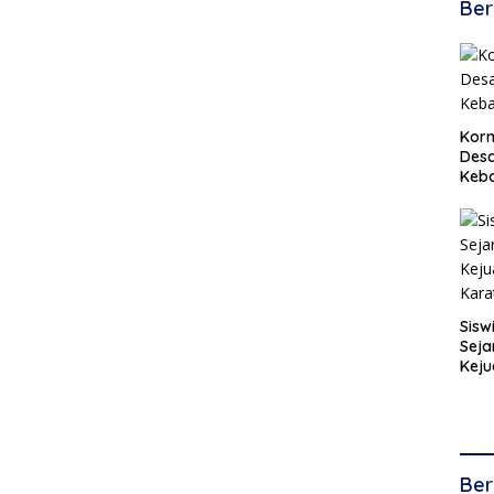
Ber
Korm
Desa
Keb
Sisw
Seja
Keju
Kara
Ber