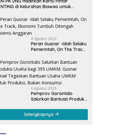
N-PK UNG Hadirkan Kartu Pintar
NTING di Kelurahan Biawao untuk
rkuat Skrining Ibu Hamil Risiko Tinggi
8 Agustus 2026
Peran Gusnar -Idah Selaku
Pemerintah, On The Track,
Ekonomi Tumbuh Ditengah
Efisiensi Anggaran
6 Agustus 2026
Pemprov Gorontalo
Salurkan Bantuan Produksi
Usaha bagi 395 UMKM.
Gusnar Ismail Tegaskan
Selengkapnya
Bantuan Usaha UMKM
untuk Produksi, Bukan
Konsumsi