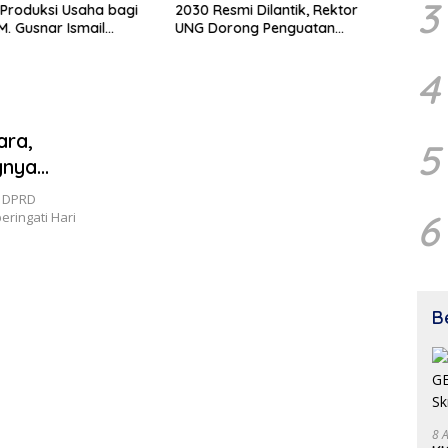
3
Produksi Usaha bagi
2030 Resmi Dilantik, Rektor
Pula
. Gusnar Ismail
UNG Dorong Penguatan
Bukt
n Bantuan Usaha
Keterbukaan Informasi Digital
Pemb
uk Produksi, Bukan
4
i
ara,
5
gnya
t dan
a DPRD
6
ringati Hari
B
8 