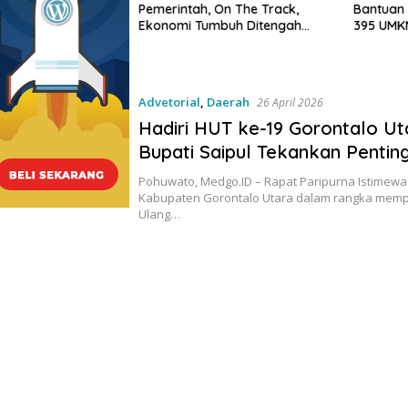
ING di Kelurahan
Pemerintah, On The Track,
Bantuan 
k Perkuat Skrining
Ekonomi Tumbuh Ditengah
395 UMKM
siko Tinggi
Efisiensi Anggaran
Tegaska
UMKM unt
Konsums
Advetorial
,
Daerah
26 April 2026
Hadiri HUT ke-19 Gorontalo Ut
Bupati Saipul Tekankan Pentin
Sinergi Kemajuan Wilayah Bara
Pohuwato, Medgo.ID – Rapat Paripurna Istimew
Utara
Kabupaten Gorontalo Utara dalam rangka mempe
Ulang…