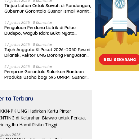
4 Agustus 2026
0 Komentar
u Dudepo, Wagub Idah:
Randangan, Gubernur
Tinjau Lahan Cetak Sawah di Randangan,
i Nyata Pemerataan
Gorontalo Gusnar Ismail Komit
Gubernur Gorontalo Gusnar Ismail Komit
angunan
Tingkatkan Kesejahteraan
Tingkatkan Kesejahteraan Petani
Petani
4 Agustus 2026
0 Komentar
Penyalaan Perdana Listrik di Pulau
Dudepo, Wagub Idah: Bukti Nyata
Pemerataan Pembangunan
4 Agustus 2026
0 Komentar
Tujuh Anggota KI Pusat 2026–2030 Resmi
Dilantik, Rektor UNG Dorong Penguatan
Keterbukaan Informasi Digital
6 Agustus 2026
0 Komentar
Pemprov Gorontalo Salurkan Bantuan
Produksi Usaha bagi 395 UMKM. Gusnar
Ismail Tegaskan Bantuan Usaha UMKM
untuk Produksi, Bukan Konsumsi
erita Terbaru
Agustus 2026