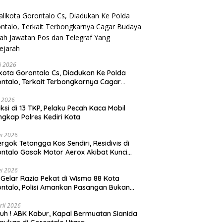
li 2026
Gorontalo Cs, Diadukan Ke Polda
ntalo, Terkait Terbongkarnya Cagar
ya Rumah Jawatan Pos dan Telegraf Yang
ejarah
i 2026
ksi di 13 TKP, Pelaku Pecah Kaca Mobil
ngkap Polres Kediri Kota
i 2026
rgok Tetangga Kos Sendiri, Residivis di
ntalo Gasak Motor Aerox Akibat Kunci
inggal
i 2026
! Gelar Razia Pekat di Wisma 88 Kota
ntalo, Polisi Amankan Pasangan Bukan
i Istri
ril 2026
h ! ABK Kabur, Kapal Bermuatan Sianida