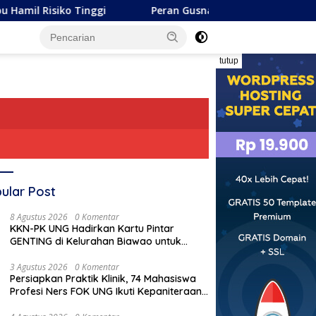
 Tinggi
Peran Gusnar -Idah Selaku Pemerintah, On The
tutup
ular Post
8 Agustus 2026
0 Komentar
KKN-PK UNG Hadirkan Kartu Pintar
GENTING di Kelurahan Biawao untuk
Perkuat Skrining Ibu Hamil Risiko Tinggi
3 Agustus 2026
0 Komentar
Pe
Persiapkan Praktik Klinik, 74 Mahasiswa
M
Profesi Ners FOK UNG Ikuti Kepaniteraan
U
Umum
laan Perdana Listrik di
Tinjau Lahan Cetak Sawah di