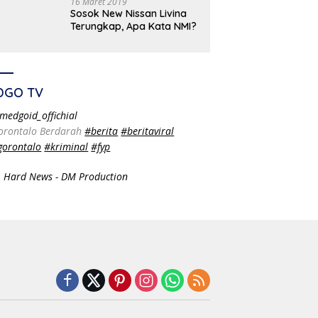
16 Maret 2019
Sosok New Nissan Livina
Terungkap, Apa Kata NMI?
DGO TV
medgoid_offichial
orontalo Berdarah
#berita
#beritaviral
gorontalo
#kriminal
#fyp
 Hard News - DM Production