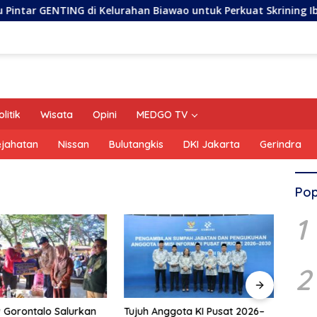
 di Kelurahan Biawao untuk Perkuat Skrining Ibu Hamil Risiko
olitik
Wisata
Opini
MEDGO TV
ejahatan
Nissan
Bulutangkis
DKI Jakarta
Gerindra
Pop
1
2
 Gorontalo Salurkan
Tujuh Anggota KI Pusat 2026–
Penya