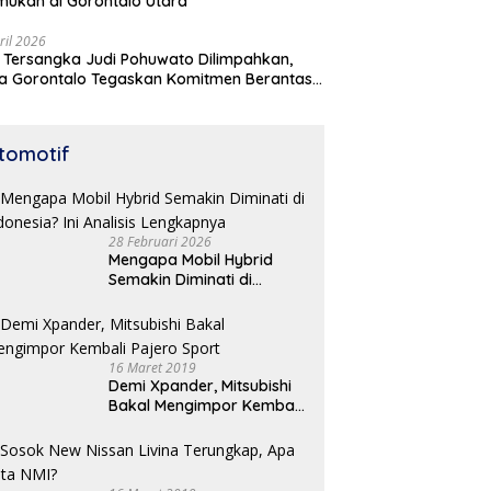
mukan di Gorontalo Utara
ril 2026
 Tersangka Judi Pohuwato Dilimpahkan,
a Gorontalo Tegaskan Komitmen Berantas
udian
tomotif
28 Februari 2026
Mengapa Mobil Hybrid
Semakin Diminati di
Indonesia? Ini Analisis
Lengkapnya
16 Maret 2019
Demi Xpander, Mitsubishi
Bakal Mengimpor Kembali
Pajero Sport