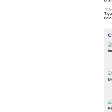
Dite
18 Ap
Tiga
Pold
Perj
O