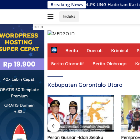
Langsung
KKN-PK UNG Hadirkan Kartu Pintar GENTING
Breaking News
ke
konten
Indeks
tutup
H
Berita
Daerah
Kriminal
P
o
m
Berita Otomotif
Berita Olahraga
K
e
Kabupaten Gorontalo Utara
Hadirkan Kartu
Peran Gusnar -Idah Selaku
Pemprov