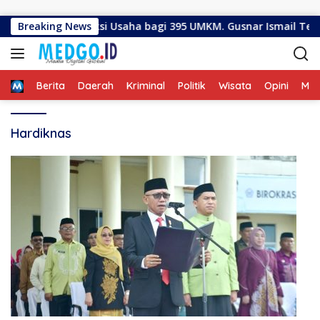
Langsung ke konten
 Bantuan Produksi Usaha bagi 395 UMKM. Gusnar Ismail Tegas
Breaking News
Home
Berita
Daerah
Kriminal
Politik
Wisata
Opini
ME
Hardiknas