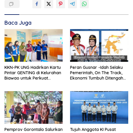
Baca Juga
KKN-PK UNG Hadirkan Kartu
Peran Gusnar -Idah Selaku
Pintar GENTING di Kelurahan
Pemerintah, On The Track,
Biawao untuk Perkuat
Ekonomi Tumbuh Ditengah
Skrining Ibu Hamil Risiko
Efisiensi Anggaran
Tinggi
Pemprov Gorontalo Salurkan
Tujuh Anggota KI Pusat