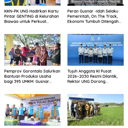
KKN-PK UNG Hadirkan Kartu
Peran Gusnar -Idah Selaku
Pintar GENTING di Kelurahan
Pemerintah, On The Track,
Biawao untuk Perkuat
Ekonomi Tumbuh Ditengah
Skrining Ibu Hamil Risiko
Efisiensi Anggaran
Tinggi
Pemprov Gorontalo Salurkan
Tujuh Anggota KI Pusat
Bantuan Produksi Usaha
2026–2030 Resmi Dilantik,
bagi 395 UMKM. Gusnar
Rektor UNG Dorong
Ismail Tegaskan Bantuan
Penguatan Keterbukaan
Usaha UMKM untuk Produksi,
Informasi Digital
Bukan Konsumsi