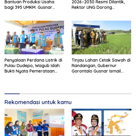
Bantuan Produksi Usaha
2026–2030 Resmi Dilantik,
bagi 395 UMKM. Gusnar
Rektor UNG Dorong
Ismail Tegaskan Bantuan
Penguatan Keterbukaan
Usaha UMKM untuk Produksi,
Informasi Digital
Bukan Konsumsi
Penyalaan Perdana Listrik di
Tinjau Lahan Cetak Sawah di
Pulau Dudepo, Wagub Idah:
Randangan, Gubernur
Bukti Nyata Pemerataan
Gorontalo Gusnar Ismail
Pembangunan
Komit Tingkatkan
Kesejahteraan Petani
Rekomendasi untuk kamu