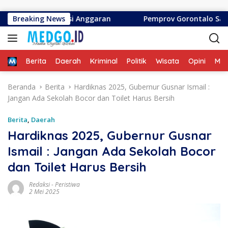
Langsung ke konten
ah Efisiensi Anggaran
Breaking News
Pemprov Gorontalo Salurkan Ba
Home
Berita
Daerah
Kriminal
Politik
Wisata
Opini
ME
Beranda
Berita
Hardiknas 2025, Gubernur Gusnar Ismail :
Jangan Ada Sekolah Bocor dan Toilet Harus Bersih
Berita
,
Daerah
Hardiknas 2025, Gubernur Gusnar
Ismail : Jangan Ada Sekolah Bocor
dan Toilet Harus Bersih
Redaksi
-
Peristiwa
2 Mei 2025