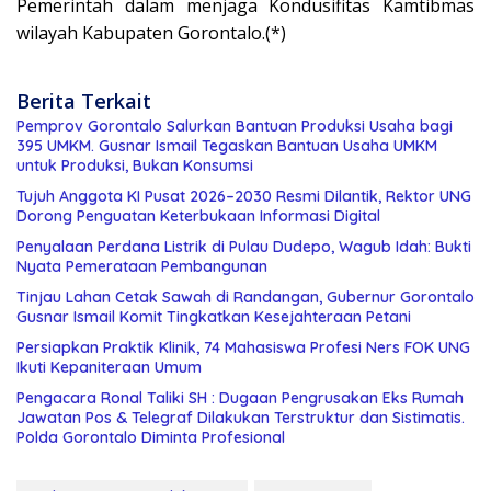
Pemerintah dalam menjaga Kondusifitas Kamtibmas
wilayah Kabupaten Gorontalo.(*)
Berita Terkait
Pemprov Gorontalo Salurkan Bantuan Produksi Usaha bagi
395 UMKM. Gusnar Ismail Tegaskan Bantuan Usaha UMKM
untuk Produksi, Bukan Konsumsi
Tujuh Anggota KI Pusat 2026–2030 Resmi Dilantik, Rektor UNG
Dorong Penguatan Keterbukaan Informasi Digital
Penyalaan Perdana Listrik di Pulau Dudepo, Wagub Idah: Bukti
Nyata Pemerataan Pembangunan
Tinjau Lahan Cetak Sawah di Randangan, Gubernur Gorontalo
Gusnar Ismail Komit Tingkatkan Kesejahteraan Petani
Persiapkan Praktik Klinik, 74 Mahasiswa Profesi Ners FOK UNG
Ikuti Kepaniteraan Umum
Pengacara Ronal Taliki SH : Dugaan Pengrusakan Eks Rumah
Jawatan Pos & Telegraf Dilakukan Terstruktur dan Sistimatis.
Polda Gorontalo Diminta Profesional