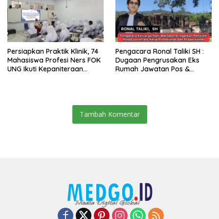
Persiapkan Praktik Klinik, 74
Pengacara Ronal Taliki SH :
Mahasiswa Profesi Ners FOK
Dugaan Pengrusakan Eks
UNG Ikuti Kepaniteraan
Rumah Jawatan Pos &
Umum
Telegraf Dilakukan
Terstruktur dan Sistimatis.
Polda Gorontalo Diminta
Profesional
Tambah Komentar