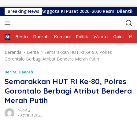
Langsung ke konten
Breaking News
Tujuh Anggota KI Pusat 2026–2030 Resmi Dilantik, Rektor
Home
Berita
Daerah
Kriminal
Politik
Wisata
Opini
ME
Beranda
Berita
Semarakkan HUT RI Ke-80, Polres
Gorontalo Berbagi Atribut Bendera Merah Putih
Berita
,
Daerah
Semarakkan HUT RI Ke-80, Polres
Gorontalo Berbagi Atribut Bendera
Merah Putih
Redaksi
7 Agustus 2025