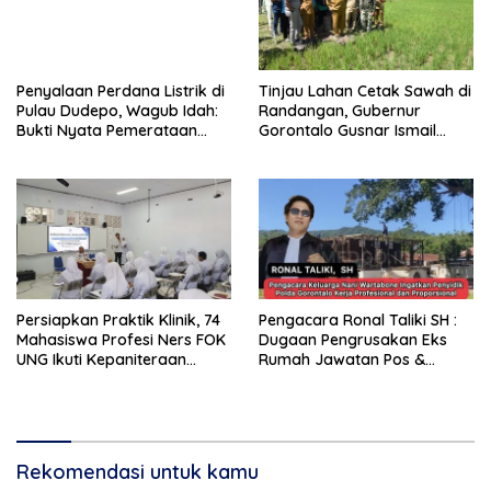
Penyalaan Perdana Listrik di
Tinjau Lahan Cetak Sawah di
Pulau Dudepo, Wagub Idah:
Randangan, Gubernur
Bukti Nyata Pemerataan
Gorontalo Gusnar Ismail
Pembangunan
Komit Tingkatkan
Kesejahteraan Petani
Persiapkan Praktik Klinik, 74
Pengacara Ronal Taliki SH :
Mahasiswa Profesi Ners FOK
Dugaan Pengrusakan Eks
UNG Ikuti Kepaniteraan
Rumah Jawatan Pos &
Umum
Telegraf Dilakukan
Terstruktur dan Sistimatis.
Polda Gorontalo Diminta
Profesional
Rekomendasi untuk kamu