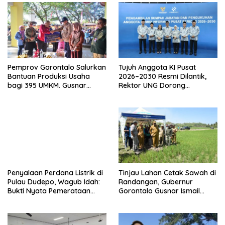
Pemprov Gorontalo Salurkan
Tujuh Anggota KI Pusat
Bantuan Produksi Usaha
2026–2030 Resmi Dilantik,
bagi 395 UMKM. Gusnar
Rektor UNG Dorong
Ismail Tegaskan Bantuan
Penguatan Keterbukaan
Usaha UMKM untuk Produksi,
Informasi Digital
Bukan Konsumsi
Penyalaan Perdana Listrik di
Tinjau Lahan Cetak Sawah di
Pulau Dudepo, Wagub Idah:
Randangan, Gubernur
Bukti Nyata Pemerataan
Gorontalo Gusnar Ismail
Pembangunan
Komit Tingkatkan
Kesejahteraan Petani