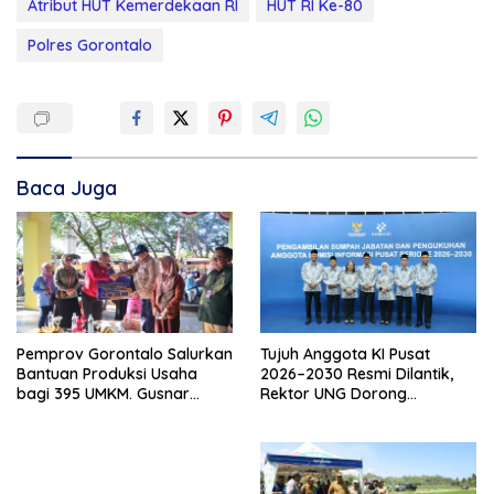
Atribut HUT Kemerdekaan RI
HUT RI Ke-80
Polres Gorontalo
Baca Juga
Pemprov Gorontalo Salurkan
Tujuh Anggota KI Pusat
Bantuan Produksi Usaha
2026–2030 Resmi Dilantik,
bagi 395 UMKM. Gusnar
Rektor UNG Dorong
Ismail Tegaskan Bantuan
Penguatan Keterbukaan
Usaha UMKM untuk Produksi,
Informasi Digital
Bukan Konsumsi