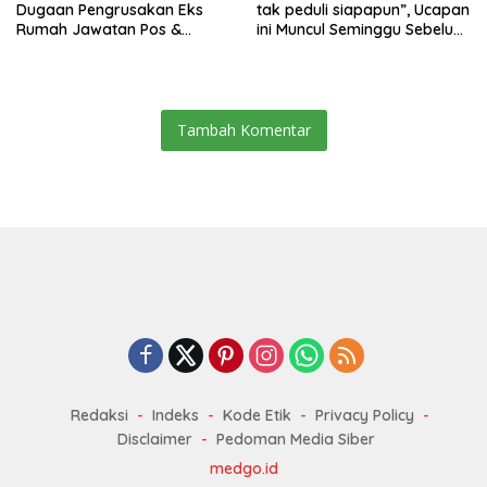
Dugaan Pengrusakan Eks
tak peduli siapapun”, Ucapan
Rumah Jawatan Pos &
ini Muncul Seminggu Sebelum
Telegraf Dilakukan
Terbongkarnya, Bangunan
Terstruktur dan Sistimatis.
Cagar Budaya Gorontalo
Polda Gorontalo Diminta
Profesional
Tambah Komentar
Redaksi
Indeks
Kode Etik
Privacy Policy
Disclaimer
Pedoman Media Siber
medgo.id