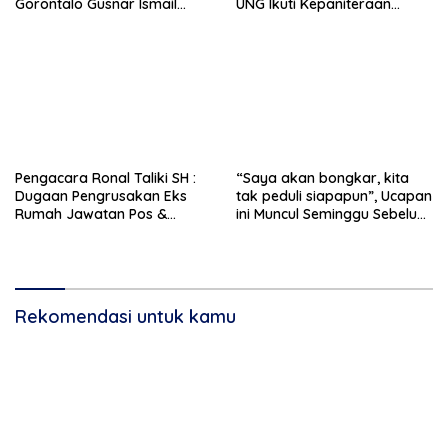
Gorontalo Gusnar Ismail
UNG Ikuti Kepaniteraan
Komit Tingkatkan
Umum
Kesejahteraan Petani
Pengacara Ronal Taliki SH :
“Saya akan bongkar, kita
Dugaan Pengrusakan Eks
tak peduli siapapun”, Ucapan
Rumah Jawatan Pos &
ini Muncul Seminggu Sebelum
Telegraf Dilakukan
Terbongkarnya, Bangunan
Terstruktur dan Sistimatis.
Cagar Budaya Gorontalo
Polda Gorontalo Diminta
Profesional
Rekomendasi untuk kamu