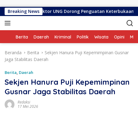
Langsung ke konten
mi Dilantik, Rektor UNG Dorong Penguatan Keterbukaan Informa
Breaking News
Home
Berita
Daerah
Kriminal
Politik
Wisata
Opini
ME
Beranda
Berita
Sekjen Hanura Puji Kepemimpinan Gusnar
Jaga Stabilitas Daerah
Berita
,
Daerah
Sekjen Hanura Puji Kepemimpinan
Gusnar Jaga Stabilitas Daerah
Redaksi
17 Mei 2026