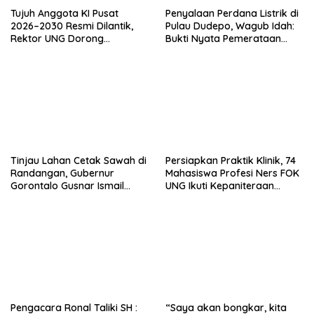
Tujuh Anggota KI Pusat
Penyalaan Perdana Listrik di
2026–2030 Resmi Dilantik,
Pulau Dudepo, Wagub Idah:
Rektor UNG Dorong
Bukti Nyata Pemerataan
Penguatan Keterbukaan
Pembangunan
Informasi Digital
Tinjau Lahan Cetak Sawah di
Persiapkan Praktik Klinik, 74
Randangan, Gubernur
Mahasiswa Profesi Ners FOK
Gorontalo Gusnar Ismail
UNG Ikuti Kepaniteraan
Komit Tingkatkan
Umum
Kesejahteraan Petani
Pengacara Ronal Taliki SH :
“Saya akan bongkar, kita