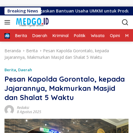
Langsung ke konten
r Ismail Tegaskan Bantuan Usaha UMKM untuk Produksi, Bukan
Breaking News
Home
Berita
Daerah
Kriminal
Politik
Wisata
Opini
ME
Beranda
Berita
Pesan Kapolda Gorontalo, kepada
Jajarannya, Makmurkan Masjid dan Shalat 5 Waktu
Berita
,
Daerah
Pesan Kapolda Gorontalo, kepada
Jajarannya, Makmurkan Masjid
dan Shalat 5 Waktu
Redaksi
8 Agustus 2025