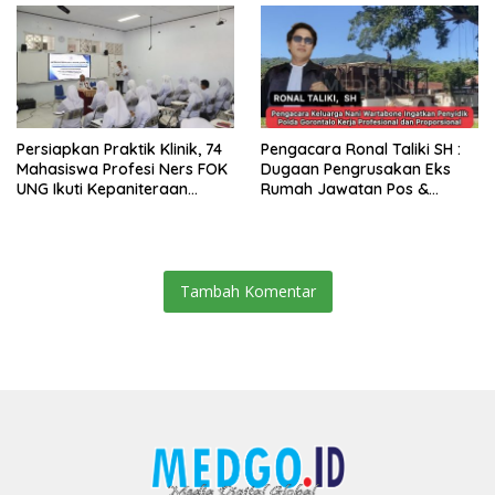
Persiapkan Praktik Klinik, 74
Pengacara Ronal Taliki SH :
Mahasiswa Profesi Ners FOK
Dugaan Pengrusakan Eks
UNG Ikuti Kepaniteraan
Rumah Jawatan Pos &
Umum
Telegraf Dilakukan
Terstruktur dan Sistimatis.
Polda Gorontalo Diminta
Profesional
Tambah Komentar