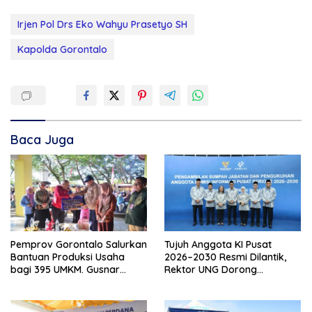
Irjen Pol Drs Eko Wahyu Prasetyo SH
Kapolda Gorontalo
Baca Juga
Pemprov Gorontalo Salurkan
Tujuh Anggota KI Pusat
Bantuan Produksi Usaha
2026–2030 Resmi Dilantik,
bagi 395 UMKM. Gusnar
Rektor UNG Dorong
Ismail Tegaskan Bantuan
Penguatan Keterbukaan
Usaha UMKM untuk Produksi,
Informasi Digital
Bukan Konsumsi