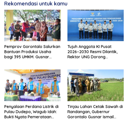
Rekomendasi untuk kamu
Pemprov Gorontalo Salurkan
Tujuh Anggota KI Pusat
Bantuan Produksi Usaha
2026–2030 Resmi Dilantik,
bagi 395 UMKM. Gusnar
Rektor UNG Dorong
Ismail Tegaskan Bantuan
Penguatan Keterbukaan
Usaha UMKM untuk Produksi,
Informasi Digital
Bukan Konsumsi
Penyalaan Perdana Listrik di
Tinjau Lahan Cetak Sawah di
Pulau Dudepo, Wagub Idah:
Randangan, Gubernur
Bukti Nyata Pemerataan
Gorontalo Gusnar Ismail
Pembangunan
Komit Tingkatkan
Kesejahteraan Petani