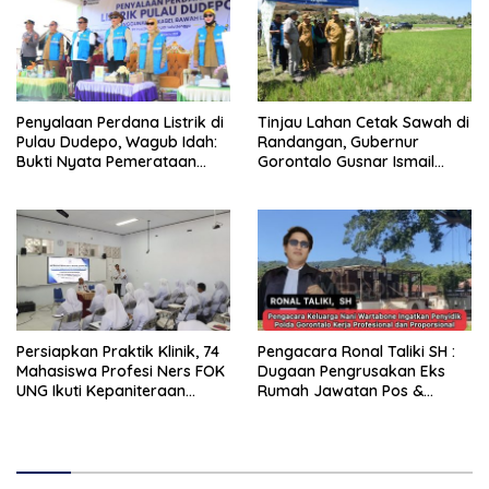
Penyalaan Perdana Listrik di
Tinjau Lahan Cetak Sawah di
Pulau Dudepo, Wagub Idah:
Randangan, Gubernur
Bukti Nyata Pemerataan
Gorontalo Gusnar Ismail
Pembangunan
Komit Tingkatkan
Kesejahteraan Petani
Persiapkan Praktik Klinik, 74
Pengacara Ronal Taliki SH :
Mahasiswa Profesi Ners FOK
Dugaan Pengrusakan Eks
UNG Ikuti Kepaniteraan
Rumah Jawatan Pos &
Umum
Telegraf Dilakukan
Terstruktur dan Sistimatis.
Polda Gorontalo Diminta
Profesional