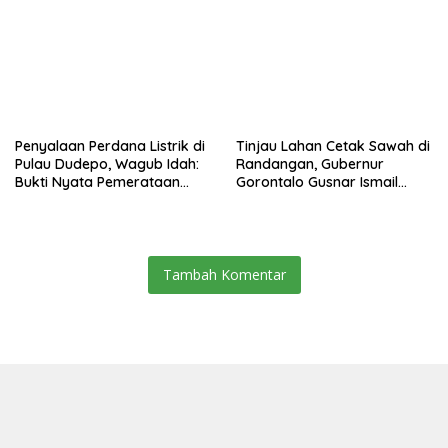
Usaha UMKM untuk Produksi,
Informasi Digital
Bukan Konsumsi
Penyalaan Perdana Listrik di
Tinjau Lahan Cetak Sawah di
Pulau Dudepo, Wagub Idah:
Randangan, Gubernur
Bukti Nyata Pemerataan
Gorontalo Gusnar Ismail
Pembangunan
Komit Tingkatkan
Kesejahteraan Petani
Tambah Komentar