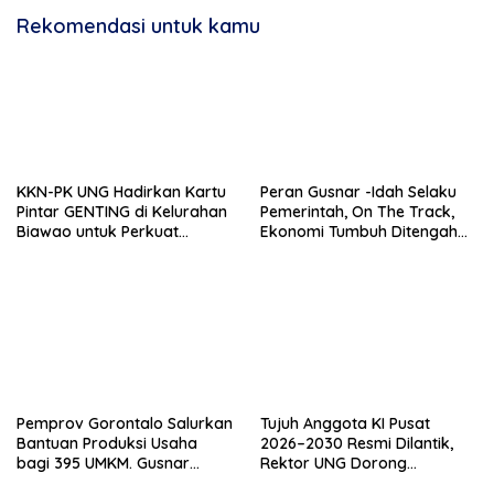
Rekomendasi untuk kamu
KKN-PK UNG Hadirkan Kartu
Peran Gusnar -Idah Selaku
Pintar GENTING di Kelurahan
Pemerintah, On The Track,
Biawao untuk Perkuat
Ekonomi Tumbuh Ditengah
Skrining Ibu Hamil Risiko
Efisiensi Anggaran
Tinggi
Pemprov Gorontalo Salurkan
Tujuh Anggota KI Pusat
Bantuan Produksi Usaha
2026–2030 Resmi Dilantik,
bagi 395 UMKM. Gusnar
Rektor UNG Dorong
Ismail Tegaskan Bantuan
Penguatan Keterbukaan