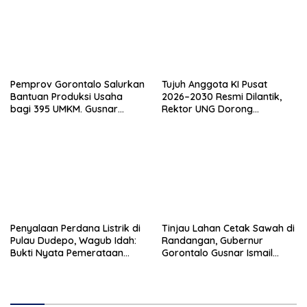
Pemprov Gorontalo Salurkan
Tujuh Anggota KI Pusat
Bantuan Produksi Usaha
2026–2030 Resmi Dilantik,
bagi 395 UMKM. Gusnar
Rektor UNG Dorong
Ismail Tegaskan Bantuan
Penguatan Keterbukaan
Usaha UMKM untuk Produksi,
Informasi Digital
Bukan Konsumsi
Penyalaan Perdana Listrik di
Tinjau Lahan Cetak Sawah di
Pulau Dudepo, Wagub Idah:
Randangan, Gubernur
Bukti Nyata Pemerataan
Gorontalo Gusnar Ismail
Pembangunan
Komit Tingkatkan
Kesejahteraan Petani