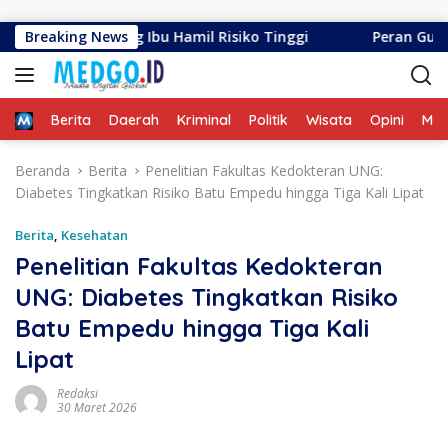
Langsung ke konten
uat Skrining Ibu Hamil Risiko Tinggi
Breaking News
Peran Gusnar -Id
Home
Berita
Daerah
Kriminal
Politik
Wisata
Opini
ME
Beranda
Berita
Penelitian Fakultas Kedokteran UNG:
Diabetes Tingkatkan Risiko Batu Empedu hingga Tiga Kali Lipat
Berita
,
Kesehatan
Penelitian Fakultas Kedokteran
UNG: Diabetes Tingkatkan Risiko
Batu Empedu hingga Tiga Kali
Lipat
Redaksi
30 Maret 2026