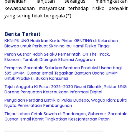
penelitian lanjutan sekaligus meningkatkan
kewaspadaan masyarakat terhadap risiko penyakit
yang sering tidak bergejala.(*)
Berita Terkait
KKN-PK UNG Hadirkan Kartu Pintar GENTING di Kelurahan
Biawao untuk Perkuat Skrining Ibu Hamil Risiko Tinggi
Peran Gusnar -Idah Selaku Pemerintah, On The Track,
Ekonomi Tumbuh Ditengah Efisiensi Anggaran
Pemprov Gorontalo Salurkan Bantuan Produksi Usaha bagi
395 UMKM. Gusnar Ismail Tegaskan Bantuan Usaha UMKM
untuk Produksi, Bukan Konsumsi
Tujuh Anggota KI Pusat 2026–2030 Resmi Dilantik, Rektor UNG
Dorong Penguatan Keterbukaan Informasi Digital
Penyalaan Perdana Listrik di Pulau Dudepo, Wagub Idah: Bukti
Nyata Pemerataan Pembangunan
Tinjau Lahan Cetak Sawah di Randangan, Gubernur Gorontalo
Gusnar Ismail Komit Tingkatkan Kesejahteraan Petani