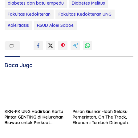
diabetes dan batu empedu
Diabetes Melitus
Fakultas Kedokteran
Fakultas Kedokteran UNG
Kolelitiasis
RSUD Aloei Saboe
Baca Juga
KKN-PK UNG Hadirkan Kartu
Peran Gusnar -Idah Selaku
Pintar GENTING di Kelurahan
Pemerintah, On The Track,
Biawao untuk Perkuat
Ekonomi Tumbuh Ditengah
Skrining Ibu Hamil Risiko
Efisiensi Anggaran
Tinggi