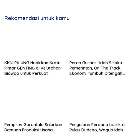
Rekomendasi untuk kamu
KKN-PK UNG Hadirkan Kartu
Peran Gusnar -Idah Selaku
Pintar GENTING di Kelurahan
Pemerintah, On The Track,
Biawao untuk Perkuat
Ekonomi Tumbuh Ditengah
Skrining Ibu Hamil Risiko
Efisiensi Anggaran
Tinggi
Pemprov Gorontalo Salurkan
Penyalaan Perdana Listrik di
Bantuan Produksi Usaha
Pulau Dudepo, Wagub Idah: