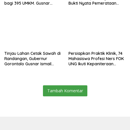
bagi 395 UMKM. Gusnar
Bukti Nyata Pemerataan
Ismail Tegaskan Bantuan
Pembangunan
Usaha UMKM untuk Produksi,
Bukan Konsumsi
Tinjau Lahan Cetak Sawah di
Persiapkan Praktik Klinik, 74
Randangan, Gubernur
Mahasiswa Profesi Ners FOK
Gorontalo Gusnar Ismail
UNG Ikuti Kepaniteraan
Komit Tingkatkan
Umum
Kesejahteraan Petani
Tambah Komentar