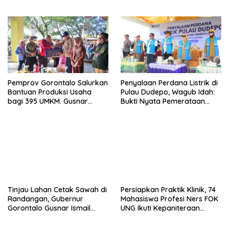
Skrining Ibu Hamil Risiko
Efisiensi Anggaran
Tinggi
Pemprov Gorontalo Salurkan
Penyalaan Perdana Listrik di
Bantuan Produksi Usaha
Pulau Dudepo, Wagub Idah:
bagi 395 UMKM. Gusnar
Bukti Nyata Pemerataan
Ismail Tegaskan Bantuan
Pembangunan
Usaha UMKM untuk Produksi,
Bukan Konsumsi
Tinjau Lahan Cetak Sawah di
Persiapkan Praktik Klinik, 74
Randangan, Gubernur
Mahasiswa Profesi Ners FOK
Gorontalo Gusnar Ismail
UNG Ikuti Kepaniteraan
Komit Tingkatkan
Umum
Kesejahteraan Petani