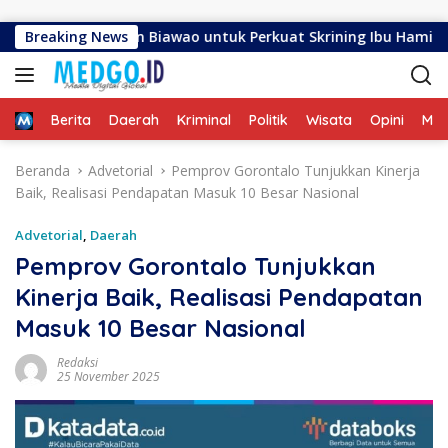
Langsung ke konten
 Kelurahan Biawao untuk Perkuat Skrining Ibu Hamil Risiko Ti
Breaking News
Home
Berita
Daerah
Kriminal
Politik
Wisata
Opini
ME
Beranda
Advetorial
Pemprov Gorontalo Tunjukkan Kinerja
Baik, Realisasi Pendapatan Masuk 10 Besar Nasional
Advetorial
,
Daerah
Pemprov Gorontalo Tunjukkan
Kinerja Baik, Realisasi Pendapatan
Masuk 10 Besar Nasional
Redaksi
25 November 2025