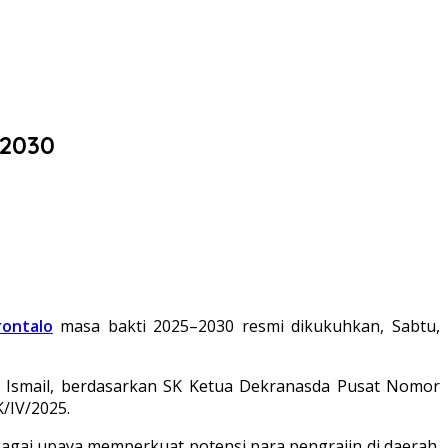
-2030
rontalo
masa bakti 2025–2030 resmi dikukuhkan, Sabtu,
ar Ismail, berdasarkan SK Ketua Dekranasda Pusat Nomor
/IV/2025.
gai upaya memperkuat potensi para pengrajin di daerah.