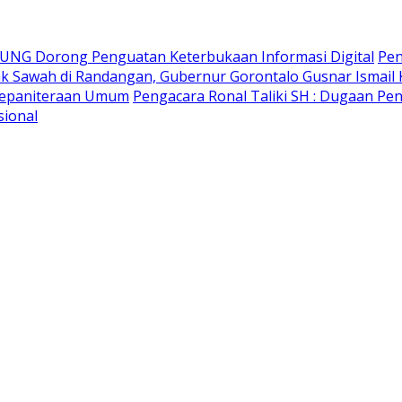
r UNG Dorong Penguatan Keterbukaan Informasi Digital
Pen
ak Sawah di Randangan, Gubernur Gorontalo Gusnar Ismail 
 Kepaniteraan Umum
Pengacara Ronal Taliki SH : Dugaan Pe
sional