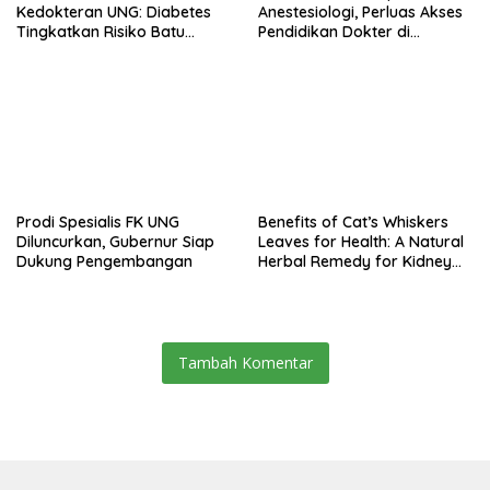
Kedokteran UNG: Diabetes
Anestesiologi, Perluas Akses
Tingkatkan Risiko Batu
Pendidikan Dokter di
Empedu hingga Tiga Kali
Kawasan Timur
Lipat
Prodi Spesialis FK UNG
Benefits of Cat’s Whiskers
Diluncurkan, Gubernur Siap
Leaves for Health: A Natural
Dukung Pengembangan
Herbal Remedy for Kidney
Stones, Gout, and UTIs
Tambah Komentar