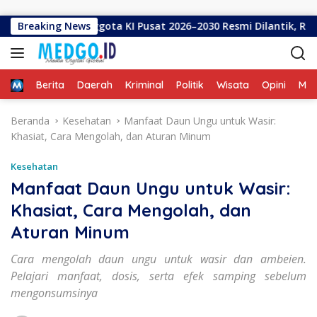
Langsung ke konten
Tujuh Anggota KI Pusat 2026–2030 Resmi Dilantik, Rektor UNG 
Breaking News
Home
Berita
Daerah
Kriminal
Politik
Wisata
Opini
ME
Beranda
Kesehatan
Manfaat Daun Ungu untuk Wasir:
Khasiat, Cara Mengolah, dan Aturan Minum
Kesehatan
Manfaat Daun Ungu untuk Wasir:
Khasiat, Cara Mengolah, dan
Aturan Minum
Cara mengolah daun ungu untuk wasir dan ambeien.
Pelajari manfaat, dosis, serta efek samping sebelum
mengonsumsinya