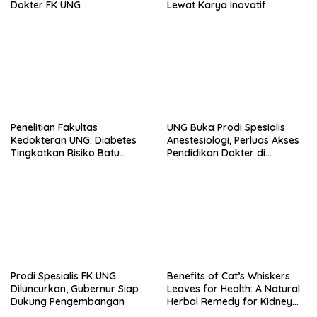
Dokter FK UNG
Lewat Karya Inovatif
Penelitian Fakultas
UNG Buka Prodi Spesialis
Kedokteran UNG: Diabetes
Anestesiologi, Perluas Akses
Tingkatkan Risiko Batu
Pendidikan Dokter di
Empedu hingga Tiga Kali
Kawasan Timur
Lipat
Prodi Spesialis FK UNG
Benefits of Cat’s Whiskers
Diluncurkan, Gubernur Siap
Leaves for Health: A Natural
Dukung Pengembangan
Herbal Remedy for Kidney
Stones, Gout, and UTIs