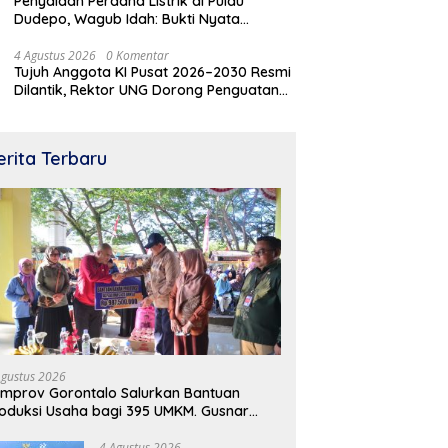
Penyalaan Perdana Listrik di Pulau
Dudepo, Wagub Idah: Bukti Nyata
Pemerataan Pembangunan
4 Agustus 2026
0 Komentar
Tujuh Anggota KI Pusat 2026–2030 Resmi
Dilantik, Rektor UNG Dorong Penguatan
Keterbukaan Informasi Digital
erita Terbaru
Agustus 2026
mprov Gorontalo Salurkan Bantuan
oduksi Usaha bagi 395 UMKM. Gusnar
mail Tegaskan Bantuan Usaha UMKM
tuk Produksi, Bukan Konsumsi
4 Agustus 2026