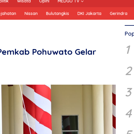
olitik
Wisata
Opini
MEDGO TV
ejahatan
Nissan
Bulutangkis
DKI Jakarta
Gerindra
Pop
1
 Pemkab Pohuwato Gelar
2
3
4