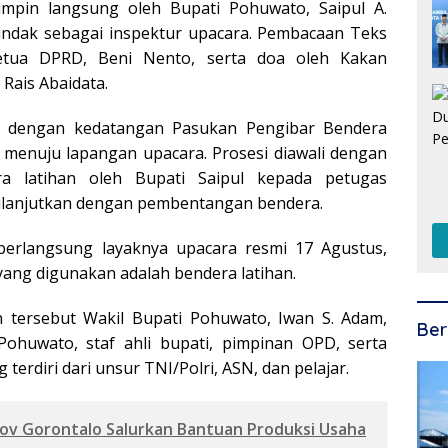
ipimpin langsung oleh Bupati Pohuwato, Saipul A.
indak sebagai inspektur upacara. Pembacaan Teks
etua DPRD, Beni Nento, serta doa oleh Kakan
Rais Abaidata.
ai dengan kedatangan Pasukan Pengibar Bendera
 menuju lapangan upacara. Prosesi diawali dengan
a latihan oleh Bupati Saipul kepada petugas
dilanjutkan dengan pembentangan bendera.
berlangsung layaknya upacara resmi 17 Agustus,
yang digunakan adalah bendera latihan.
n tersebut Wakil Bupati Pohuwato, Iwan S. Adam,
Ber
ohuwato, staf ahli bupati, pimpinan OPD, serta
terdiri dari unsur TNI/Polri, ASN, dan pelajar.
v Gorontalo Salurkan Bantuan Produksi Usaha