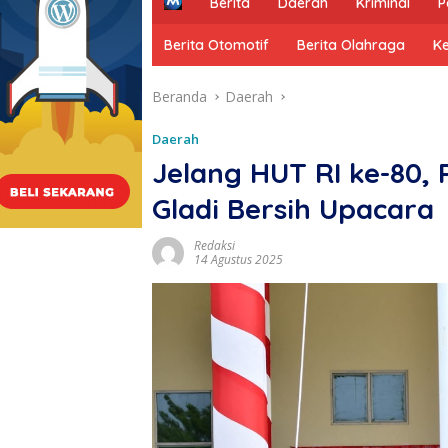
H
Berita
Daerah
Kriminal
P
o
m
Berita Otomotif
Berita Olahraga
K
e
Beranda
Daerah
Daerah
Jelang HUT RI ke-80,
Gladi Bersih Upacara
Redaksi
14 Agustus 2025