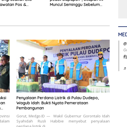
awatan Pos &
Muncul Seminggu Sebelum
kukan Terstruktur
Terbongkarnya, Bangunan
imatis. Polda Gorontalo
Cagar Budaya Gorontalo
Profesional
ME
@
G
#
♬
ksi
Penyalaan Perdana Listrik di Pulau Dudepo,
kan
Wagub Idah: Bukti Nyata Pemerataan
n
Pembangunan
vinsi
Gorut, Medgo.ID — Wakil Gubernur Gorontalo Idah
dalam
Syahidah Rusli Habibie menyebut penyalaan
…
perdana listrik di…