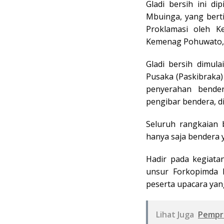
Gladi bersih ini d
Mbuinga, yang bert
Proklamasi oleh K
Kemenag Pohuwato, 
Gladi bersih dimul
Pusaka (Paskibraka)
penyerahan bender
pengibar bendera, 
Seluruh rangkaian 
hanya saja bendera 
Hadir pada kegiata
unsur Forkopimda P
peserta upacara yang 
Lihat Juga
Pempro