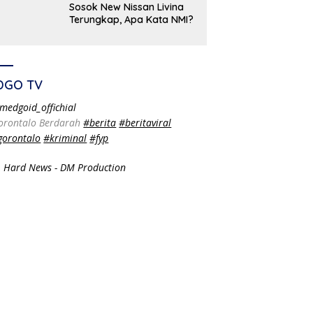
Sosok New Nissan Livina
Terungkap, Apa Kata NMI?
DGO TV
medgoid_offichial
orontalo Berdarah
#berita
#beritaviral
gorontalo
#kriminal
#fyp
 Hard News - DM Production