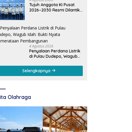
Tujuh Anggota KI Pusat
2026–2030 Resmi Dilantik,
Rektor UNG Dorong
Penguatan Keterbukaan
Informasi Digital
4 Agustus 2026
Penyalaan Perdana Listrik
di Pulau Dudepo, Wagub
Idah: Bukti Nyata
Pemerataan
Selengkapnya
Pembangunan
ita Olahraga