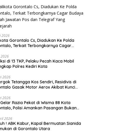
li 2026
Gorontalo Cs, Diadukan Ke Polda
ntalo, Terkait Terbongkarnya Cagar
ya Rumah Jawatan Pos dan Telegraf Yang
ejarah
i 2026
ksi di 13 TKP, Pelaku Pecah Kaca Mobil
ngkap Polres Kediri Kota
i 2026
rgok Tetangga Kos Sendiri, Residivis di
ntalo Gasak Motor Aerox Akibat Kunci
inggal
i 2026
! Gelar Razia Pekat di Wisma 88 Kota
ntalo, Polisi Amankan Pasangan Bukan
i Istri
ril 2026
h ! ABK Kabur, Kapal Bermuatan Sianida
mukan di Gorontalo Utara