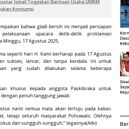
Gusnar Ismail Tegaskan Bantuan Usaha UMKM
Bukan Konsumsi
mpaikan bahwa gladi bersih ini menjadi persiapan
 pelaksanaan upacara detik-detik proklamasi
Korm
Desa
 Minggu, 17 Agustus 2025.
Keb
ma seperti hari H. Kami berharap pada 17 Agustus
an sukses, lancar, dan tanpa kendala. Ini untuk
han yang sudah dilakukan selama beberapa
Sisw
Seja
esan khusus kepada anggota Paskibraka untuk
Keju
 dengan penuh tanggung jawab.
Kara
ustus nanti semua mata akan tertuju pada kalian.
t, tetapi seluruh masyarakat Pohuwato. Olehnya
fokus dan sungguh-sungguh,” tegasnya(Adv)
Ber