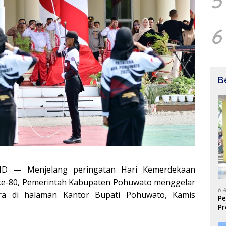
5
6
B
ID — Menjelang peringatan Hari Kemerdekaan
 ke-80, Pemerintah Kabupaten Pohuwato menggelar
6 
ara di halaman Kantor Bupati Pohuwato, Kamis
Pe
Pr
Is
un