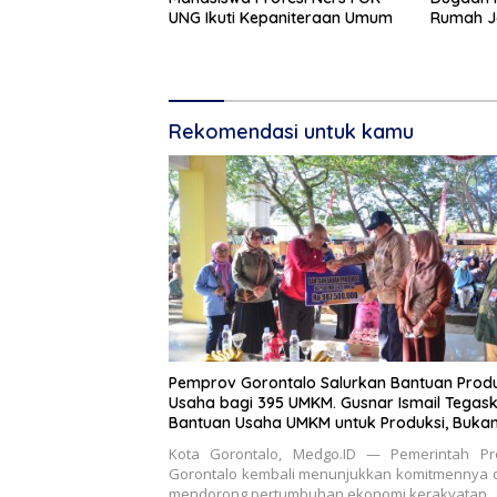
UNG Ikuti Kepaniteraan Umum
Rumah J
Telegraf Dila
dan Sist
Diminta 
Rekomendasi untuk kamu
Pemprov Gorontalo Salurkan Bantuan Produ
Usaha bagi 395 UMKM. Gusnar Ismail Tegas
Bantuan Usaha UMKM untuk Produksi, Buka
Konsumsi
Kota Gorontalo, Medgo.ID — Pemerintah Pro
Gorontalo kembali menunjukkan komitmennya 
mendorong pertumbuhan ekonomi kerakyatan