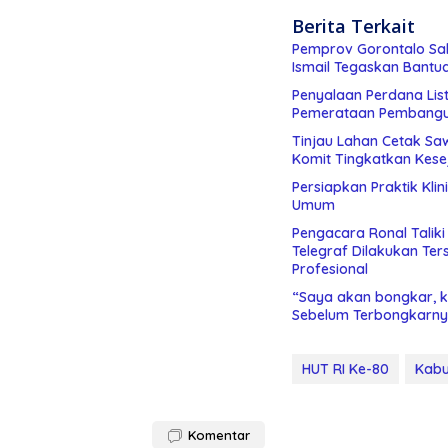
Berita Terkait
Pemprov Gorontalo Sal
Ismail Tegaskan Bantu
Penyalaan Perdana List
Pemerataan Pembang
Tinjau Lahan Cetak Sa
Komit Tingkatkan Kese
Persiapkan Praktik Kli
Umum
Pengacara Ronal Talik
Telegraf Dilakukan Terstruktur dan Sistimatis. Polda Gorontalo Diminta
Profesional
“Saya akan bongkar, ki
Sebelum Terbongkarny
HUT RI Ke-80
Kabu
Komentar