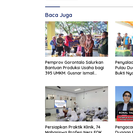
Baca Juga
Pemprov Gorontalo Salurkan
Penyalaa
Bantuan Produksi Usaha bagi
Pulau Du
395 UMKM. Gusnar Ismail
Bukti Ny
Tegaskan Bantuan Usaha
Pemban
UMKM untuk Produksi, Bukan
Konsumsi
Persiapkan Praktik Klinik, 74
Pengacar
Mahasiswa Profesi Ners FOK
Dugaan 