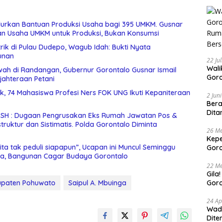
urkan Bantuan Produksi Usaha bagi 395 UMKM. Gusnar
an Usaha UMKM untuk Produksi, Bukan Konsumsi
rik di Pulau Dudepo, Wagub Idah: Bukti Nyata
unan
22 Ju
Walikota 
wah di Randangan, Gubernur Gorontalo Gusnar Ismail
Goro
jahteraan Petani
Buda
nik, 74 Mahasiswa Profesi Ners FOK UNG Ikuti Kepaniteraan
Bers
2 Jun
Bera
Dita
i SH : Dugaan Pengrusakan Eks Rumah Jawatan Pos &
26 Me
Kepe
ta tak peduli siapapun”, Ucapan ini Muncul Seminggu
Goro
a, Bangunan Cagar Budaya Gorontalo
Tert
22 Me
Gila
paten Pohuwato
Saipul A. Mbuinga
Goro
Suam
24 Ap
Wadu
Dite