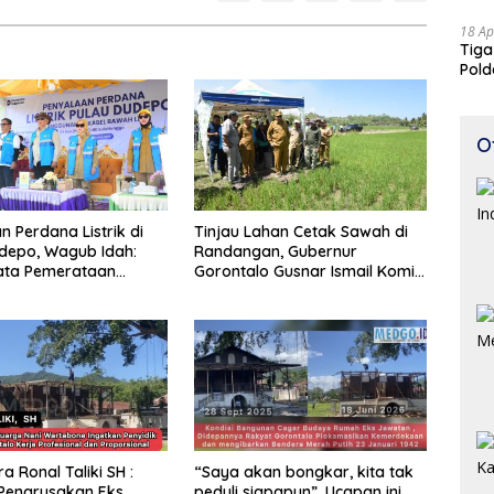
18 Ap
Tiga
Pold
Perj
O
n Perdana Listrik di
Tinjau Lahan Cetak Sawah di
depo, Wagub Idah:
Randangan, Gubernur
ata Pemerataan
Gorontalo Gusnar Ismail Komit
gunan
Tingkatkan Kesejahteraan
Petani
a Ronal Taliki SH :
“Saya akan bongkar, kita tak
Pengrusakan Eks
peduli siapapun”, Ucapan ini