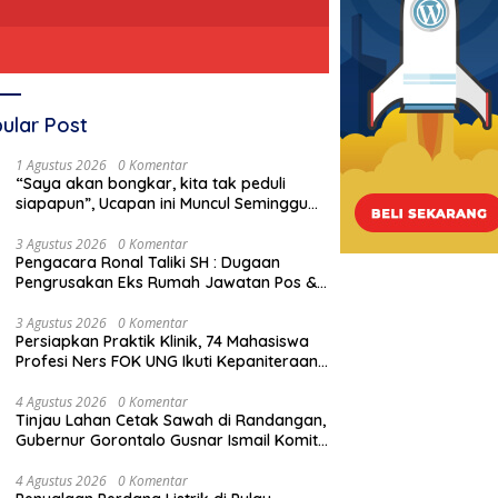
ular Post
1 Agustus 2026
0 Komentar
“Saya akan bongkar, kita tak peduli
siapapun”, Ucapan ini Muncul Seminggu
Sebelum Terbongkarnya, Bangunan
Cagar Budaya Gorontalo
3 Agustus 2026
0 Komentar
Pengacara Ronal Taliki SH : Dugaan
Pengrusakan Eks Rumah Jawatan Pos &
Telegraf Dilakukan Terstruktur dan
Sistimatis. Polda Gorontalo Diminta
3 Agustus 2026
0 Komentar
Persiapkan Praktik Klinik, 74 Mahasiswa
Profesional
Profesi Ners FOK UNG Ikuti Kepaniteraan
Umum
4 Agustus 2026
0 Komentar
Tinjau Lahan Cetak Sawah di Randangan,
Gubernur Gorontalo Gusnar Ismail Komit
Tingkatkan Kesejahteraan Petani
4 Agustus 2026
0 Komentar