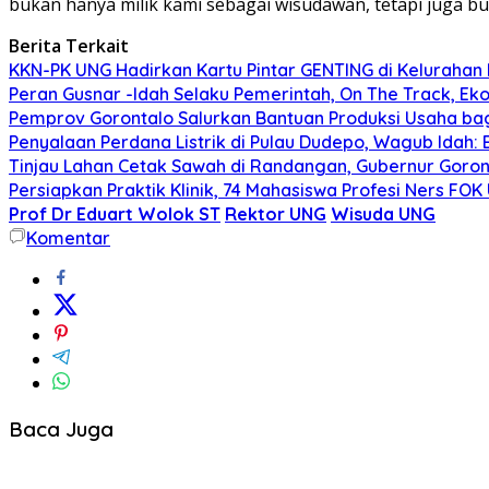
bukan hanya milik kami sebagai wisudawan, tetapi juga b
Berita Terkait
KKN-PK UNG Hadirkan Kartu Pintar GENTING di Kelurahan B
Peran Gusnar -Idah Selaku Pemerintah, On The Track, Ek
Pemprov Gorontalo Salurkan Bantuan Produksi Usaha ba
Penyalaan Perdana Listrik di Pulau Dudepo, Wagub Idah
Tinjau Lahan Cetak Sawah di Randangan, Gubernur Goront
Persiapkan Praktik Klinik, 74 Mahasiswa Profesi Ners FO
Prof Dr Eduart Wolok ST
Rektor UNG
Wisuda UNG
Komentar
Baca Juga