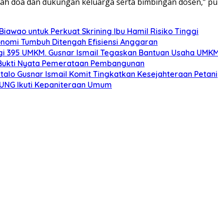
uah doa dan dukungan keluarga serta bimbingan dosen,” pu
iawao untuk Perkuat Skrining Ibu Hamil Risiko Tinggi
onomi Tumbuh Ditengah Efisiensi Anggaran
gi 395 UMKM. Gusnar Ismail Tegaskan Bantuan Usaha UMKM
: Bukti Nyata Pemerataan Pembangunan
alo Gusnar Ismail Komit Tingkatkan Kesejahteraan Petani
K UNG Ikuti Kepaniteraan Umum