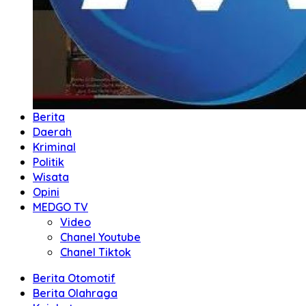
Berita
Daerah
Kriminal
Politik
Wisata
Opini
MEDGO TV
Video
Chanel Youtube
Chanel Tiktok
Berita Otomotif
Berita Olahraga