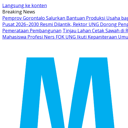
Langsung ke konten
Breaking News
Pemprov Gorontalo Salurkan Bantuan Produksi Usaha ba
Pusat 2026–2030 Resmi Dilantik, Rektor UNG Dorong Peng
Pemerataan Pembangunan
Tinjau Lahan Cetak Sawah di 
Mahasiswa Profesi Ners FOK UNG Ikuti Kepaniteraan Um