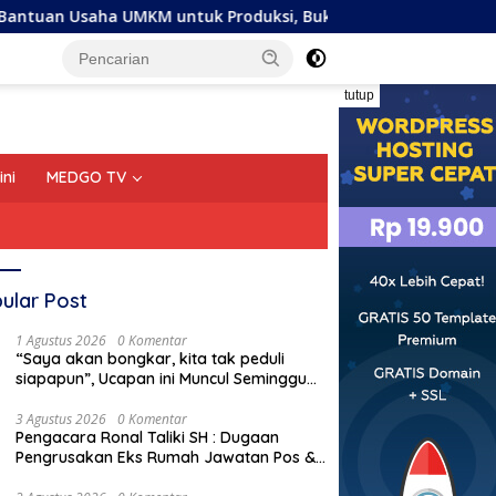
UMKM untuk Produksi, Bukan Konsumsi
Tujuh Anggota K
tutup
ini
MEDGO TV
ular Post
1 Agustus 2026
0 Komentar
“Saya akan bongkar, kita tak peduli
siapapun”, Ucapan ini Muncul Seminggu
Sebelum Terbongkarnya, Bangunan
Cagar Budaya Gorontalo
3 Agustus 2026
0 Komentar
Pengacara Ronal Taliki SH : Dugaan
Pengrusakan Eks Rumah Jawatan Pos &
Telegraf Dilakukan Terstruktur dan