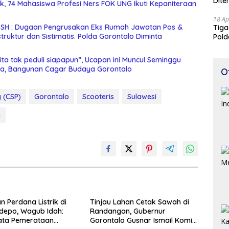
Dite
nik, 74 Mahasiswa Profesi Ners FOK UNG Ikuti Kepaniteraan
18 Ap
i SH : Dugaan Pengrusakan Eks Rumah Jawatan Pos &
Tiga
Pold
Perj
ta tak peduli siapapun”, Ucapan ini Muncul Seminggu
a, Bangunan Cagar Budaya Gorontalo
O
 (CSP)
Gorontalo
Scooteris
Sulawesi
h
n Perdana Listrik di
Tinjau Lahan Cetak Sawah di
depo, Wagub Idah:
Randangan, Gubernur
ata Pemerataan
Gorontalo Gusnar Ismail Komit