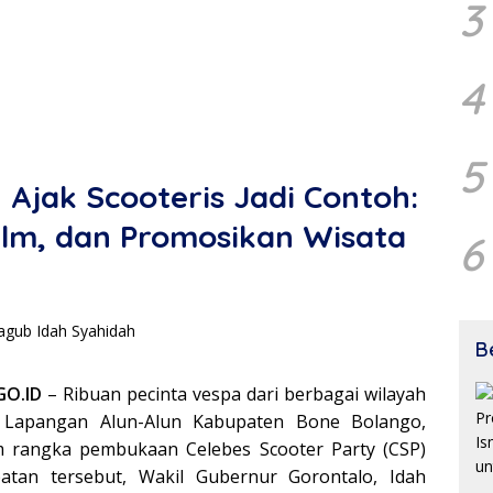
3
4
5
Ajak Scooteris Jadi Contoh:
elm, dan Promosikan Wisata
6
B
GO.ID
– Ribuan pecinta vespa dari berbagai wilayah
 Lapangan Alun-Alun Kabupaten Bone Bolango,
am rangka pembukaan Celebes Scooter Party (CSP)
atan tersebut, Wakil Gubernur Gorontalo, Idah