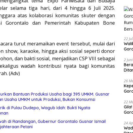
i mengangkat tema “Expo Pariwisata dan Budaya
lar selama tiga hari, dari 4 hingga 6 Juli 2025.
lenggara atas kolaborasi komunitas skuter dengan
nsi Gorontalo dan Pemerintah Kabupaten Bone
22 Ju
acara turut meramaikan event tersebut, mulai dari
Walikota 
Goro
on show, karaoke, hingga aksi sosial seperti donor
Buda
hon, dan bakti sosial, menjadikan CSP VIII sebagai
Bers
2 Jun
Bera
ekaligus wadah kontribusi nyata bagi komunitas
Dita
ah. (Adv)
26 Me
Kepe
Goro
urkan Bantuan Produksi Usaha bagi 395 UMKM. Gusnar
Tert
an Usaha UMKM untuk Produksi, Bukan Konsumsi
22 Me
Gila
rik di Pulau Dudepo, Wagub Idah: Bukti Nyata
Goro
unan
Suam
wah di Randangan, Gubernur Gorontalo Gusnar Ismail
24 Ap
jahteraan Petani
Wadu