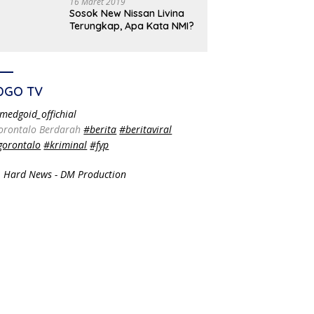
16 Maret 2019
Sosok New Nissan Livina
Terungkap, Apa Kata NMI?
DGO TV
medgoid_offichial
orontalo Berdarah
#berita
#beritaviral
gorontalo
#kriminal
#fyp
 Hard News - DM Production