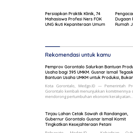
Tegaskan Bantuan Usaha
Pemban
UMKM untuk Produksi, Bukan
Konsumsi
Persiapkan Praktik Klinik, 74
Pengacar
Mahasiswa Profesi Ners FOK
Dugaan 
UNG Ikuti Kepaniteraan Umum
Rumah J
Telegraf Dila
dan Sist
Diminta 
Rekomendasi untuk kamu
Pemprov Gorontalo Salurkan Bantuan Produ
Usaha bagi 395 UMKM. Gusnar Ismail Tegas
Bantuan Usaha UMKM untuk Produksi, Buka
Konsumsi
Kota Gorontalo, Medgo.ID — Pemerintah Pro
Gorontalo kembali menunjukkan komitmennya 
mendorong pertumbuhan ekonomi kerakyatan
Tinjau Lahan Cetak Sawah di Randangan,
Gubernur Gorontalo Gusnar Ismail Komit
Tingkatkan Kesejahteraan Petani
Pohuwato, Medgo.ID – Kehadiran Gube