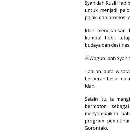
Syahidah Rusli Habi
untuk menjadi pelo
pajak, dan promosi w
Idah menekankan b
kumpul hobi, teta
budaya dan destinas
“Jadilah duta wisat
berperan besar dala
Idah.
Selain itu, ia men
bermotor sebaga
menyampaikan bah
program pemutihan
Gorontalo.