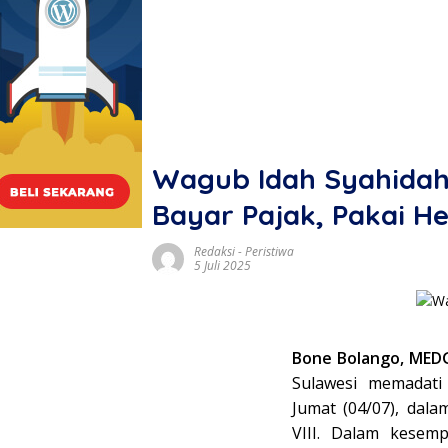
Wagub Idah Syahidah 
Bayar Pajak, Pakai H
Redaksi
-
Peristiwa
5 Juli 2025
Bone Bolango, MED
Sulawesi memadati
Jumat (04/07), dal
VIII. Dalam kesemp