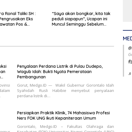
gunan
Tingkatkan Kesejahteraan
Petani
a Ronal Taliki SH :
“Saya akan bongkar, kita tak
Pengrusakan Eks
peduli siapapun”, Ucapan ini
awatan Pos &
Muncul Seminggu Sebelum
kukan Terstruktur
Terbongkarnya, Bangunan
imatis. Polda Gorontalo
Cagar Budaya Gorontalo
ME
Profesional
@
G
#
ksi
Penyalaan Perdana Listrik di Pulau Dudepo,
kan
Wagub Idah: Bukti Nyata Pemerataan
♬
n
Pembangunan
vinsi
Gorut, Medgo.ID — Wakil Gubernur Gorontalo Idah
dalam
Syahidah Rusli Habibie menyebut penyalaan
…
perdana listrik di…
Persiapkan Praktik Klinik, 74 Mahasiswa Profesi
Ners FOK UNG Ikuti Kepaniteraan Umum
Gorontalo, Medgo.ID – Fakultas Olahraga dan
rnur
Kesehatan (FOK) Universitas Negeri Gorontalo (UNG)