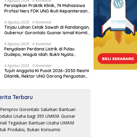
Sistimatis. Polda Gorontalo Diminta
3 Agustus 2026
0 Komentar
Persiapkan Praktik Klinik, 74 Mahasiswa
Profesional
Profesi Ners FOK UNG Ikuti Kepaniteraan
Umum
4 Agustus 2026
0 Komentar
Tinjau Lahan Cetak Sawah di Randangan,
Gubernur Gorontalo Gusnar Ismail Komit
Tingkatkan Kesejahteraan Petani
4 Agustus 2026
0 Komentar
Penyalaan Perdana Listrik di Pulau
Dudepo, Wagub Idah: Bukti Nyata
Pemerataan Pembangunan
4 Agustus 2026
0 Komentar
Tujuh Anggota KI Pusat 2026–2030 Resmi
Dilantik, Rektor UNG Dorong Penguatan
Keterbukaan Informasi Digital
erita Terbaru