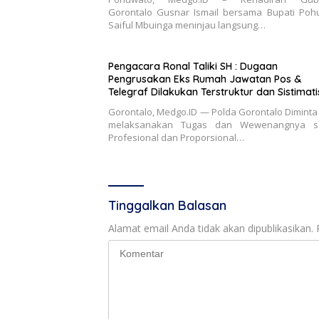
Gorontalo Gusnar Ismail bersama Bupati Poh
Saiful Mbuinga meninjau langsung…
Pengacara Ronal Taliki SH : Dugaan
Pengrusakan Eks Rumah Jawatan Pos &
Telegraf Dilakukan Terstruktur dan Sistimatis.
Polda Gorontalo Diminta Profesional
Gorontalo, Medgo.ID — Polda Gorontalo Diminta
melaksanakan Tugas dan Wewenangnya s
Profesional dan Proporsional…
Tinggalkan Balasan
Alamat email Anda tidak akan dipublikasikan.