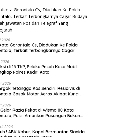
li 2026
Gorontalo Cs, Diadukan Ke Polda
ntalo, Terkait Terbongkarnya Cagar
ya Rumah Jawatan Pos dan Telegraf Yang
ejarah
i 2026
ksi di 13 TKP, Pelaku Pecah Kaca Mobil
ngkap Polres Kediri Kota
i 2026
rgok Tetangga Kos Sendiri, Residivis di
ntalo Gasak Motor Aerox Akibat Kunci
inggal
i 2026
! Gelar Razia Pekat di Wisma 88 Kota
ntalo, Polisi Amankan Pasangan Bukan
i Istri
ril 2026
h ! ABK Kabur, Kapal Bermuatan Sianida