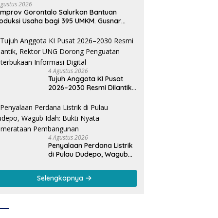
Agustus 2026
mprov Gorontalo Salurkan Bantuan
oduksi Usaha bagi 395 UMKM. Gusnar
mail Tegaskan Bantuan Usaha UMKM
tuk Produksi, Bukan Konsumsi
4 Agustus 2026
Tujuh Anggota KI Pusat
2026–2030 Resmi Dilantik,
Rektor UNG Dorong
Penguatan Keterbukaan
Informasi Digital
4 Agustus 2026
Penyalaan Perdana Listrik
di Pulau Dudepo, Wagub
Idah: Bukti Nyata
Pemerataan
Selengkapnya
Pembangunan