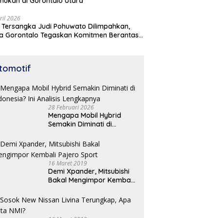
mukan di Gorontalo Utara
ril 2026
 Tersangka Judi Pohuwato Dilimpahkan,
a Gorontalo Tegaskan Komitmen Berantas
udian
tomotif
28 Februari 2026
Mengapa Mobil Hybrid
Semakin Diminati di
Indonesia? Ini Analisis
Lengkapnya
16 Maret 2019
Demi Xpander, Mitsubishi
Bakal Mengimpor Kembali
Pajero Sport