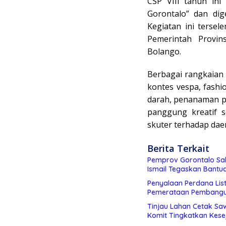
CSP VIII tahun in
Gorontalo” dan dige
Kegiatan ini terse
Pemerintah Provi
Bolango.
Berbagai rangkaian 
kontes vespa, fashi
darah, penanaman po
panggung kreatif s
skuter terhadap daer
Berita Terkait
Pemprov Gorontalo Sal
Ismail Tegaskan Bantu
Penyalaan Perdana List
Pemerataan Pembang
Tinjau Lahan Cetak Sa
Komit Tingkatkan Kese