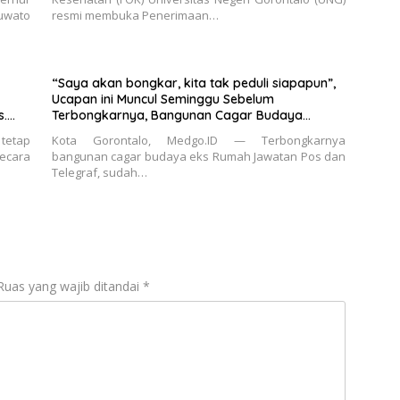
uwato
resmi membuka Penerimaan…
“Saya akan bongkar, kita tak peduli siapapun”,
Ucapan ini Muncul Seminggu Sebelum
Terbongkarnya, Bangunan Cagar Budaya
Gorontalo
 tetap
Kota Gorontalo, Medgo.ID — Terbongkarnya
ecara
bangunan cagar budaya eks Rumah Jawatan Pos dan
Telegraf, sudah…
Ruas yang wajib ditandai
*