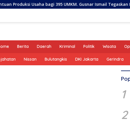
saha bagi 395 UMKM. Gusnar Ismail Tegaskan Bantuan Usaha 
Home
Berita
Daerah
Kriminal
Politik
Wisata
Op
ejahatan
Nissan
Bulutangkis
DKI Jakarta
Gerindra
Pop
1
2