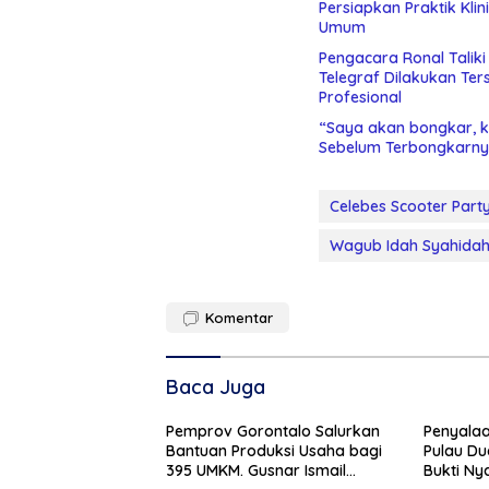
Persiapkan Praktik Kli
Umum
Pengacara Ronal Talik
Telegraf Dilakukan Terstruktur dan Sistimatis. Polda Gorontalo Diminta
Profesional
“Saya akan bongkar, ki
Sebelum Terbongkarny
Celebes Scooter Party
Wagub Idah Syahida
Komentar
Baca Juga
Pemprov Gorontalo Salurkan
Penyalaa
Bantuan Produksi Usaha bagi
Pulau Du
395 UMKM. Gusnar Ismail
Bukti Ny