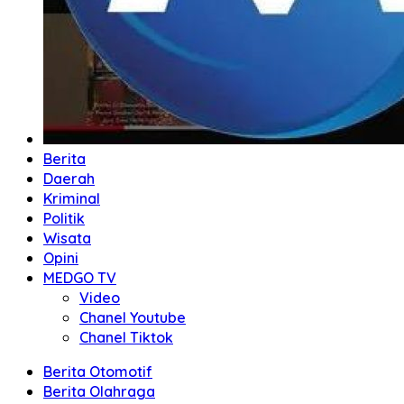
Berita
Daerah
Kriminal
Politik
Wisata
Opini
MEDGO TV
Video
Chanel Youtube
Chanel Tiktok
Berita Otomotif
Berita Olahraga