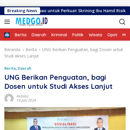
Langsung ke konten
han Biawao untuk Perkuat Skrining Ibu Hamil Risiko Tinggi
Breaking News
Home
Berita
Daerah
Kriminal
Politik
Wisata
Opini
ME
Beranda
Berita
UNG Berikan Penguatan, bagi Dosen untuk
Studi Akses Lanjut
Berita
,
Daerah
UNG Berikan Penguatan, bagi
Dosen untuk Studi Akses Lanjut
Redaksi
18 Juni 2026