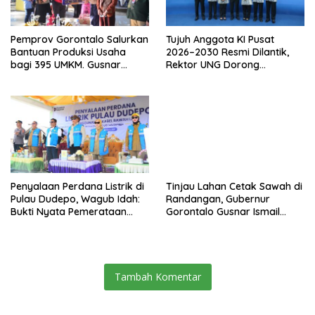
Pemprov Gorontalo Salurkan
Tujuh Anggota KI Pusat
Bantuan Produksi Usaha
2026–2030 Resmi Dilantik,
bagi 395 UMKM. Gusnar
Rektor UNG Dorong
Ismail Tegaskan Bantuan
Penguatan Keterbukaan
Usaha UMKM untuk Produksi,
Informasi Digital
Bukan Konsumsi
Penyalaan Perdana Listrik di
Tinjau Lahan Cetak Sawah di
Pulau Dudepo, Wagub Idah:
Randangan, Gubernur
Bukti Nyata Pemerataan
Gorontalo Gusnar Ismail
Pembangunan
Komit Tingkatkan
Kesejahteraan Petani
Tambah Komentar