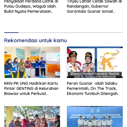
Penyalaan Perdana Listrik di
Tinjau Lahan Cetak Sawah di
Pulau Dudepo, Wagub Idah:
Randangan, Gubernur
Bukti Nyata Pemerataan
Gorontalo Gusnar Ismail
Pembangunan
Komit Tingkatkan
Kesejahteraan Petani
Rekomendasi untuk kamu
KKN-PK UNG Hadirkan Kartu
Peran Gusnar -Idah Selaku
Pintar GENTING di Kelurahan
Pemerintah, On The Track,
Biawao untuk Perkuat
Ekonomi Tumbuh Ditengah
Skrining Ibu Hamil Risiko
Efisiensi Anggaran
Tinggi