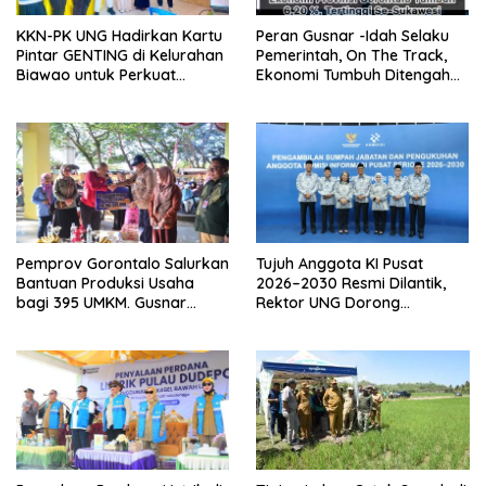
KKN-PK UNG Hadirkan Kartu
Peran Gusnar -Idah Selaku
Pintar GENTING di Kelurahan
Pemerintah, On The Track,
Biawao untuk Perkuat
Ekonomi Tumbuh Ditengah
Skrining Ibu Hamil Risiko
Efisiensi Anggaran
Tinggi
Pemprov Gorontalo Salurkan
Tujuh Anggota KI Pusat
Bantuan Produksi Usaha
2026–2030 Resmi Dilantik,
bagi 395 UMKM. Gusnar
Rektor UNG Dorong
Ismail Tegaskan Bantuan
Penguatan Keterbukaan
Usaha UMKM untuk Produksi,
Informasi Digital
Bukan Konsumsi