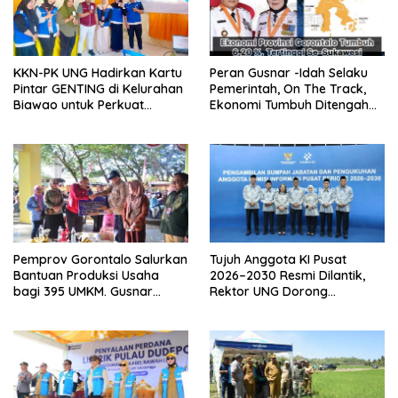
KKN-PK UNG Hadirkan Kartu
Peran Gusnar -Idah Selaku
Pintar GENTING di Kelurahan
Pemerintah, On The Track,
Biawao untuk Perkuat
Ekonomi Tumbuh Ditengah
Skrining Ibu Hamil Risiko
Efisiensi Anggaran
Tinggi
Pemprov Gorontalo Salurkan
Tujuh Anggota KI Pusat
Bantuan Produksi Usaha
2026–2030 Resmi Dilantik,
bagi 395 UMKM. Gusnar
Rektor UNG Dorong
Ismail Tegaskan Bantuan
Penguatan Keterbukaan
Usaha UMKM untuk Produksi,
Informasi Digital
Bukan Konsumsi