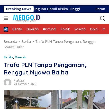
Langsung ke konten
at Skrining Ibu Hamil Risiko Tinggi
Breaking News
Peran Gusnar -Ida
Home
Berita
Daerah
Kriminal
Politik
Wisata
Opini
ME
Beranda
Berita
Trafo PLN Tanpa Pengaman, Renggut
Nyawa Balita
Berita
,
Daerah
Trafo PLN Tanpa Pengaman,
Renggut Nyawa Balita
Redaksi
24 Oktober 2025