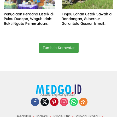
Penyalaan Perdana Listrik di
Tinjau Lahan Cetak Sawah di
Pulau Dudepo, Wagub Idah:
Randangan, Gubernur
Bukti Nyata Pemerataan
Gorontalo Gusnar Ismail
Pembangunan
Komit Tingkatkan
Kesejahteraan Petani
Tambah Komentar
Redaksi
Indeks
Kode Etik
Privacy Policy