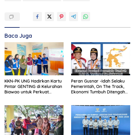
Baca Juga
KKN-PK UNG Hadirkan Kartu
Peran Gusnar -Idah Selaku
Pintar GENTING di Kelurahan
Pemerintah, On The Track,
Biawao untuk Perkuat
Ekonomi Tumbuh Ditengah
Skrining Ibu Hamil Risiko
Efisiensi Anggaran
Tinggi