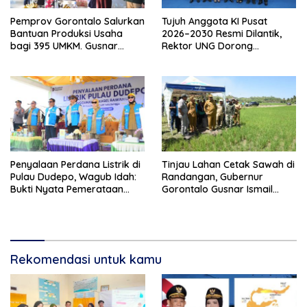
Pemprov Gorontalo Salurkan
Tujuh Anggota KI Pusat
Bantuan Produksi Usaha
2026–2030 Resmi Dilantik,
bagi 395 UMKM. Gusnar
Rektor UNG Dorong
Ismail Tegaskan Bantuan
Penguatan Keterbukaan
Usaha UMKM untuk Produksi,
Informasi Digital
Bukan Konsumsi
Penyalaan Perdana Listrik di
Tinjau Lahan Cetak Sawah di
Pulau Dudepo, Wagub Idah:
Randangan, Gubernur
Bukti Nyata Pemerataan
Gorontalo Gusnar Ismail
Pembangunan
Komit Tingkatkan
Kesejahteraan Petani
Rekomendasi untuk kamu