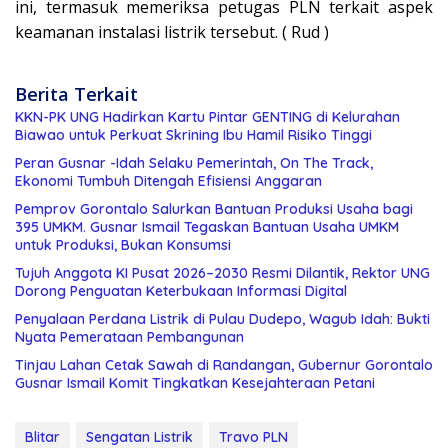
ini, termasuk memeriksa petugas PLN terkait aspek
keamanan instalasi listrik tersebut. ( Rud )
Berita Terkait
KKN-PK UNG Hadirkan Kartu Pintar GENTING di Kelurahan
Biawao untuk Perkuat Skrining Ibu Hamil Risiko Tinggi
Peran Gusnar -Idah Selaku Pemerintah, On The Track,
Ekonomi Tumbuh Ditengah Efisiensi Anggaran
Pemprov Gorontalo Salurkan Bantuan Produksi Usaha bagi
395 UMKM. Gusnar Ismail Tegaskan Bantuan Usaha UMKM
untuk Produksi, Bukan Konsumsi
Tujuh Anggota KI Pusat 2026–2030 Resmi Dilantik, Rektor UNG
Dorong Penguatan Keterbukaan Informasi Digital
Penyalaan Perdana Listrik di Pulau Dudepo, Wagub Idah: Bukti
Nyata Pemerataan Pembangunan
Tinjau Lahan Cetak Sawah di Randangan, Gubernur Gorontalo
Gusnar Ismail Komit Tingkatkan Kesejahteraan Petani
Blitar
Sengatan Listrik
Travo PLN