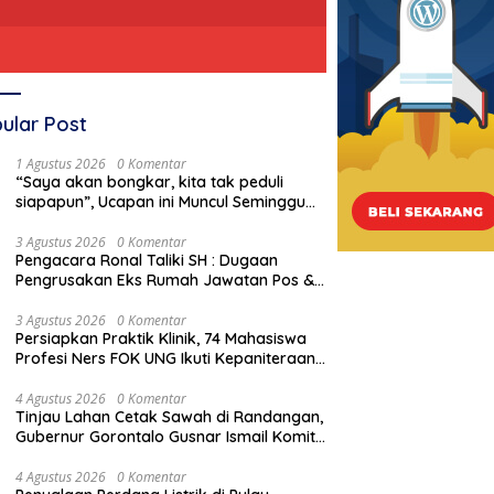
ular Post
1 Agustus 2026
0 Komentar
“Saya akan bongkar, kita tak peduli
siapapun”, Ucapan ini Muncul Seminggu
Sebelum Terbongkarnya, Bangunan
Cagar Budaya Gorontalo
3 Agustus 2026
0 Komentar
Pengacara Ronal Taliki SH : Dugaan
Pengrusakan Eks Rumah Jawatan Pos &
Telegraf Dilakukan Terstruktur dan
Sistimatis. Polda Gorontalo Diminta
3 Agustus 2026
0 Komentar
Persiapkan Praktik Klinik, 74 Mahasiswa
Profesional
Profesi Ners FOK UNG Ikuti Kepaniteraan
Umum
4 Agustus 2026
0 Komentar
Tinjau Lahan Cetak Sawah di Randangan,
Gubernur Gorontalo Gusnar Ismail Komit
Tingkatkan Kesejahteraan Petani
4 Agustus 2026
0 Komentar