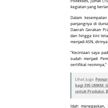
Poltekkes, Jumat (1
kegiatan yang berla
Dalam kesempatan 
panjangnya di duni
Daerah Gerakan Pra
dan hingga kini tet
menjadi ASN, dirinya
“Kecintaan saya pa
sudah menjadi Pem
sertifikat resminya,”
Lihat Juga
Pempro
bagi 395 UMKM. 
untuk Produksi, 
Idah menegaskan, 