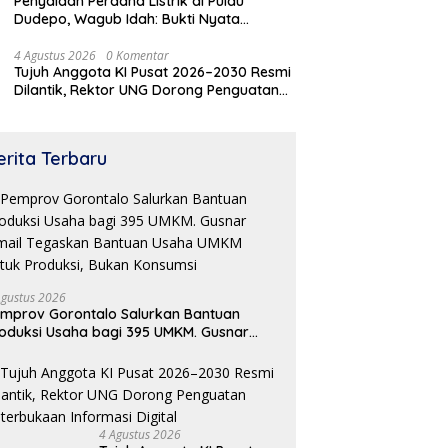
Penyalaan Perdana Listrik di Pulau
Dudepo, Wagub Idah: Bukti Nyata
Pemerataan Pembangunan
4 Agustus 2026
0 Komentar
Tujuh Anggota KI Pusat 2026–2030 Resmi
Dilantik, Rektor UNG Dorong Penguatan
Keterbukaan Informasi Digital
erita Terbaru
Agustus 2026
mprov Gorontalo Salurkan Bantuan
oduksi Usaha bagi 395 UMKM. Gusnar
mail Tegaskan Bantuan Usaha UMKM
tuk Produksi, Bukan Konsumsi
4 Agustus 2026