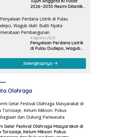
Tujuh Anggota KI Pusat
2026–2030 Resmi Dilantik,
Rektor UNG Dorong
Penguatan Keterbukaan
Informasi Digital
4 Agustus 2026
Penyalaan Perdana Listrik
di Pulau Dudepo, Wagub
Idah: Bukti Nyata
Pemerataan
Selengkapnya
Pembangunan
ita Olahraga
i Gelar Festival Olahraga Masyarakat di
 Torosiaje, Ketum Mikson: Pokus