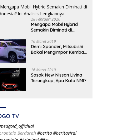
28 Februari 2026
Mengapa Mobil Hybrid
Semakin Diminati di
Indonesia? Ini Analisis
Lengkapnya
16 Maret 2019
Demi Xpander, Mitsubishi
Bakal Mengimpor Kembali
Pajero Sport
16 Maret 2019
Sosok New Nissan Livina
Terungkap, Apa Kata NMI?
DGO TV
medgoid_offichial
orontalo Berdarah
#berita
#beritaviral
gorontalo
#kriminal
#fyp