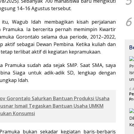
5
5/8/2025). Sebanyak 700 mahasiswa baru mengikuti
ngsung 14–16 Agustus tersebut.
6
itu, Wagub Idah membagikan kisah perjalanan
a Pramuka. Ia bercerita pernah memimpin Kwartir
muka Gorontalo selama dua periode, 2012–2022,
ap aktif sebagai Dewan Pembina. Ketika kuliah dan
B
 tetap terlibat aktif di kegiatan kepramukaan.
da Pramuka sudah ada sejak SMP. Saat SMA, saya
bina Siaga untuk adik-adik SD, lengkap dengan
 ungkap Idah.
6 
Pe
v Gorontalo Salurkan Bantuan Produksi Usaha
Pr
Is
Gusnar Ismail Tegaskan Bantuan Usaha UMKM
un
Bukan Konsumsi
Pramuka bukan sekadar kegiatan baris-berbaris