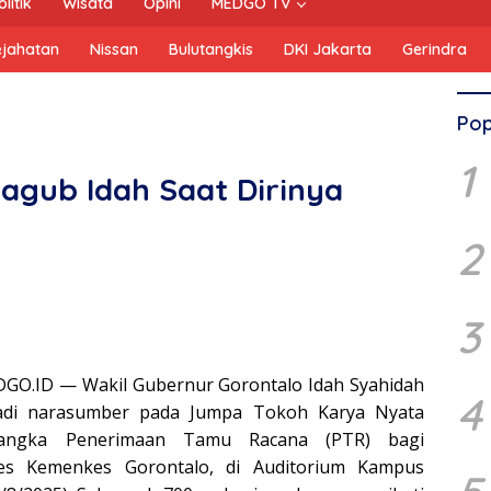
olitik
Wisata
Opini
MEDGO TV
ejahatan
Nissan
Bulutangkis
DKI Jakarta
Gerindra
Pop
1
agub Idah Saat Dirinya
2
3
DGO.ID — Wakil Gubernur Gorontalo Idah Syahidah
4
jadi narasumber pada Jumpa Tokoh Karya Nyata
angka Penerimaan Tamu Racana (PTR) bagi
es Kemenkes Gorontalo, di Auditorium Kampus