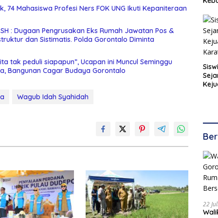
Keb
nik, 74 Mahasiswa Profesi Ners FOK UNG Ikuti Kepaniteraan
i SH : Dugaan Pengrusakan Eks Rumah Jawatan Pos &
ta tak peduli siapapun”, Ucapan ini Muncul Seminggu
Sisw
a, Bangunan Cagar Budaya Gorontalo
Seja
Keju
Kara
ka
Wagub Idah Syahidah
Ber
22 Ju
Walikota 