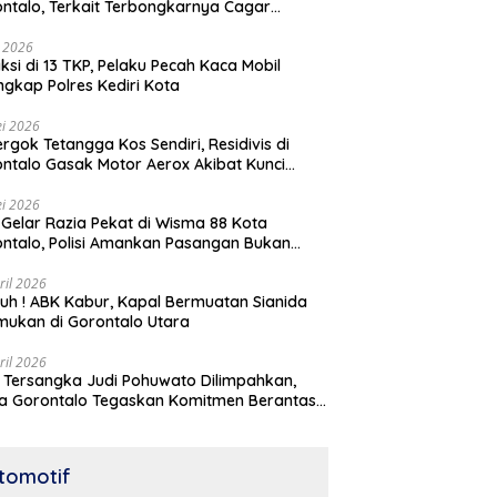
ntalo, Terkait Terbongkarnya Cagar
ya Rumah Jawatan Pos dan Telegraf Yang
ejarah
i 2026
ksi di 13 TKP, Pelaku Pecah Kaca Mobil
ngkap Polres Kediri Kota
i 2026
rgok Tetangga Kos Sendiri, Residivis di
ntalo Gasak Motor Aerox Akibat Kunci
inggal
i 2026
! Gelar Razia Pekat di Wisma 88 Kota
ntalo, Polisi Amankan Pasangan Bukan
i Istri
ril 2026
h ! ABK Kabur, Kapal Bermuatan Sianida
mukan di Gorontalo Utara
ril 2026
 Tersangka Judi Pohuwato Dilimpahkan,
a Gorontalo Tegaskan Komitmen Berantas
udian
tomotif