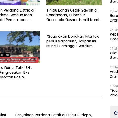
Goro
Buda
n Perdana Listrik di
Tinjau Lahan Cetak Sawah di
Bers
2 Jun
depo, Wagub Idah:
Randangan, Gubernur
Bera
ata Pemerataan
Gorontalo Gusnar Ismail Komit
Dita
gunan
Tingkatkan Kesejahteraan
Petani
26 Me
Kepe
“Saya akan bongkar, kita tak
Goro
peduli siapapun”, Ucapan ini
Tert
Muncul Seminggu Sebelum
22 Me
Terbongkarnya, Bangunan
Gila
Cagar Budaya Gorontalo
Goro
Suam
24 Ap
a Ronal Taliki SH :
Wadu
Pengrusakan Eks
Dite
awatan Pos &
kukan Terstruktur
18 Ap
imatis. Polda Gorontalo
Tiga
Profesional
Pold
Perj
O
ksi
Penyalaan Perdana Listrik di Pulau Dudepo,