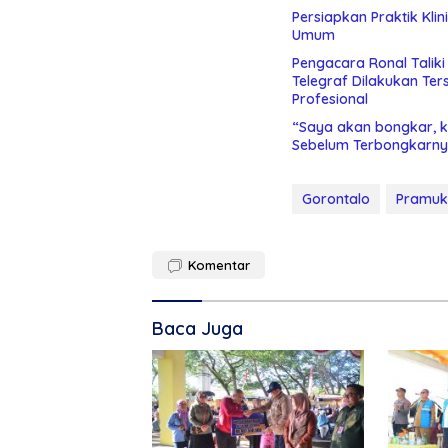
Persiapkan Praktik Kli
Umum
Pengacara Ronal Talik
Telegraf Dilakukan Terstruktur dan Sistimatis. Polda Gorontalo Diminta
Profesional
“Saya akan bongkar, ki
Sebelum Terbongkarny
Gorontalo
Pramu
Komentar
Baca Juga