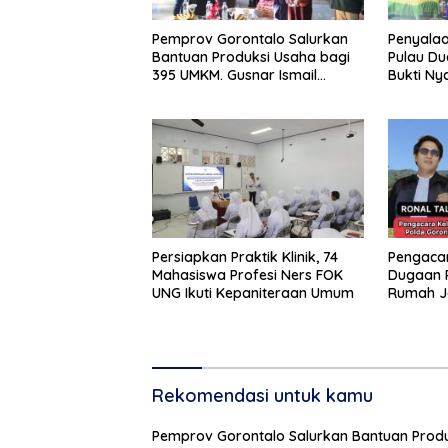
Pemprov Gorontalo Salurkan
Penyalaa
Bantuan Produksi Usaha bagi
Pulau Du
395 UMKM. Gusnar Ismail
Bukti Ny
Tegaskan Bantuan Usaha
Pemban
UMKM untuk Produksi, Bukan
Konsumsi
Persiapkan Praktik Klinik, 74
Pengacar
Mahasiswa Profesi Ners FOK
Dugaan 
UNG Ikuti Kepaniteraan Umum
Rumah J
Telegraf Dila
dan Sist
Diminta 
Rekomendasi untuk kamu
Pemprov Gorontalo Salurkan Bantuan Produ