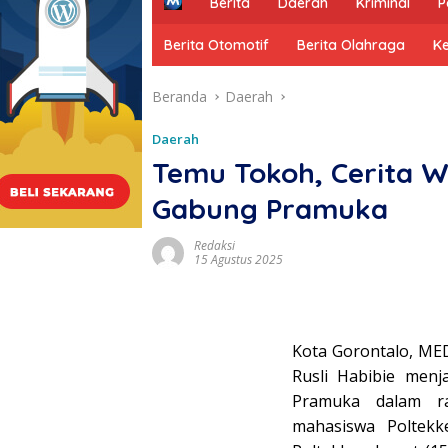
H
Berita
Daerah
Kriminal
P
o
m
Berita Otomotif
Berita Olahraga
K
e
Beranda
Daerah
Daerah
Temu Tokoh, Cerita W
Gabung Pramuka
Redaksi
15 Agustus 2025
Kota Gorontalo, ME
Rusli Habibie men
Pramuka dalam r
mahasiswa Poltekk