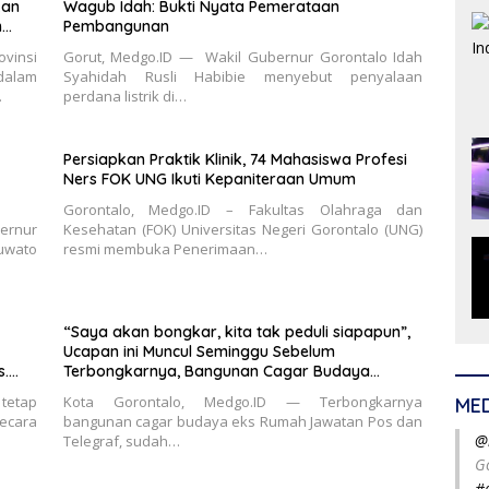
kan
Wagub Idah: Bukti Nyata Pemerataan
n
Pembangunan
vinsi
Gorut, Medgo.ID — Wakil Gubernur Gorontalo Idah
dalam
Syahidah Rusli Habibie menyebut penyalaan
…
perdana listrik di…
Persiapkan Praktik Klinik, 74 Mahasiswa Profesi
Ners FOK UNG Ikuti Kepaniteraan Umum
Gorontalo, Medgo.ID – Fakultas Olahraga dan
rnur
Kesehatan (FOK) Universitas Negeri Gorontalo (UNG)
uwato
resmi membuka Penerimaan…
“Saya akan bongkar, kita tak peduli siapapun”,
Ucapan ini Muncul Seminggu Sebelum
Terbongkarnya, Bangunan Cagar Budaya
Gorontalo
 tetap
Kota Gorontalo, Medgo.ID — Terbongkarnya
ME
ecara
bangunan cagar budaya eks Rumah Jawatan Pos dan
@
Telegraf, sudah…
G
#