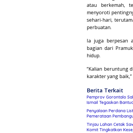
atau berkemah, te
menyoroti pentingn
sehari-hari, teruta
perbuatan.
Ia juga berpesan 
bagian dari Pramuk
hidup.
“Kalian beruntung d
karakter yang baik,”
Berita Terkait
Pemprov Gorontalo Sal
Ismail Tegaskan Bantu
Penyalaan Perdana List
Pemerataan Pembang
Tinjau Lahan Cetak Sa
Komit Tingkatkan Kese