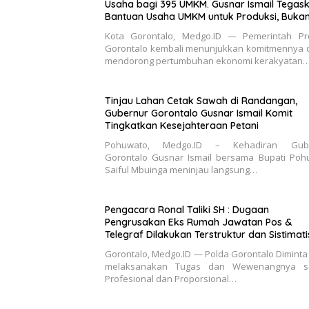
Usaha bagi 395 UMKM. Gusnar Ismail Tegas
Bantuan Usaha UMKM untuk Produksi, Buka
Konsumsi
Kota Gorontalo, Medgo.ID — Pemerintah Pro
Gorontalo kembali menunjukkan komitmennya 
mendorong pertumbuhan ekonomi kerakyatan
Tinjau Lahan Cetak Sawah di Randangan,
Gubernur Gorontalo Gusnar Ismail Komit
Tingkatkan Kesejahteraan Petani
Pohuwato, Medgo.ID – Kehadiran Gube
Gorontalo Gusnar Ismail bersama Bupati Poh
Saiful Mbuinga meninjau langsung…
Pengacara Ronal Taliki SH : Dugaan
Pengrusakan Eks Rumah Jawatan Pos &
Telegraf Dilakukan Terstruktur dan Sistimatis.
Polda Gorontalo Diminta Profesional
Gorontalo, Medgo.ID — Polda Gorontalo Diminta
melaksanakan Tugas dan Wewenangnya s
Profesional dan Proporsional…