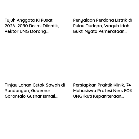
Tujuh Anggota KI Pusat
Penyalaan Perdana Listrik di
2026–2030 Resmi Dilantik,
Pulau Dudepo, Wagub Idah:
Rektor UNG Dorong
Bukti Nyata Pemerataan
Penguatan Keterbukaan
Pembangunan
Informasi Digital
Tinjau Lahan Cetak Sawah di
Persiapkan Praktik Klinik, 74
Randangan, Gubernur
Mahasiswa Profesi Ners FOK
Gorontalo Gusnar Ismail
UNG Ikuti Kepaniteraan
Komit Tingkatkan
Umum
Kesejahteraan Petani