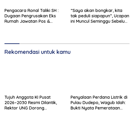
Pengacara Ronal Taliki SH :
“Saya akan bongkar, kita
Dugaan Pengrusakan Eks
tak peduli siapapun”, Ucapan
Rumah Jawatan Pos &
ini Muncul Seminggu Sebelum
Telegraf Dilakukan
Terbongkarnya, Bangunan
Terstruktur dan Sistimatis.
Cagar Budaya Gorontalo
Polda Gorontalo Diminta
Profesional
Rekomendasi untuk kamu
Tujuh Anggota KI Pusat
Penyalaan Perdana Listrik di
2026–2030 Resmi Dilantik,
Pulau Dudepo, Wagub Idah:
Rektor UNG Dorong
Bukti Nyata Pemerataan
Penguatan Keterbukaan
Pembangunan
Informasi Digital