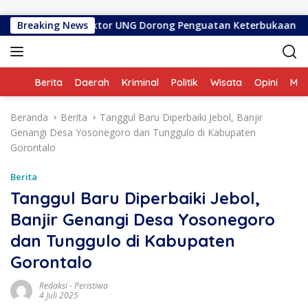
Langsung ke konten
i Dilantik, Rektor UNG Dorong Penguatan Keterbukaan Informas
Breaking News
Home
Berita
Daerah
Kriminal
Politik
Wisata
Opini
ME
Beranda
Berita
Tanggul Baru Diperbaiki Jebol, Banjir
Genangi Desa Yosonegoro dan Tunggulo di Kabupaten
Gorontalo
Berita
Tanggul Baru Diperbaiki Jebol,
Banjir Genangi Desa Yosonegoro
dan Tunggulo di Kabupaten
Gorontalo
Redaksi
-
Peristiwa
4 Juli 2025