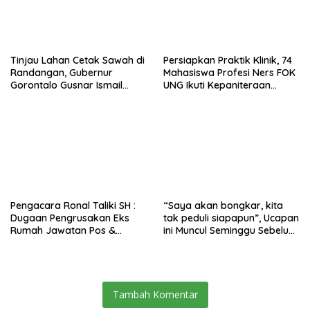
Tinjau Lahan Cetak Sawah di
Persiapkan Praktik Klinik, 74
Randangan, Gubernur
Mahasiswa Profesi Ners FOK
Gorontalo Gusnar Ismail
UNG Ikuti Kepaniteraan
Komit Tingkatkan
Umum
Kesejahteraan Petani
Pengacara Ronal Taliki SH :
“Saya akan bongkar, kita
Dugaan Pengrusakan Eks
tak peduli siapapun”, Ucapan
Rumah Jawatan Pos &
ini Muncul Seminggu Sebelum
Telegraf Dilakukan
Terbongkarnya, Bangunan
Terstruktur dan Sistimatis.
Cagar Budaya Gorontalo
Polda Gorontalo Diminta
Profesional
Tambah Komentar