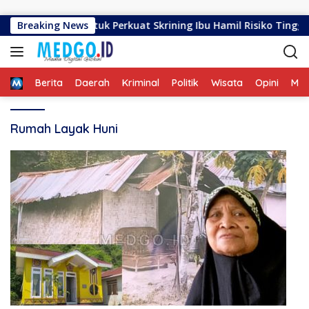
Langsung ke konten
rahan Biawao untuk Perkuat Skrining Ibu Hamil Risiko Tinggi
Breaking News
Home
Berita
Daerah
Kriminal
Politik
Wisata
Opini
ME
Rumah Layak Huni