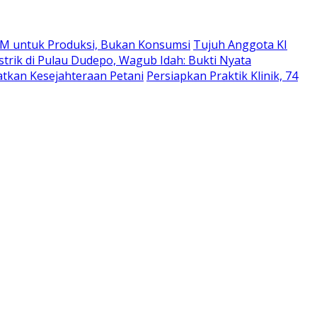
M untuk Produksi, Bukan Konsumsi
Tujuh Anggota KI
strik di Pulau Dudepo, Wagub Idah: Bukti Nyata
atkan Kesejahteraan Petani
Persiapkan Praktik Klinik, 74