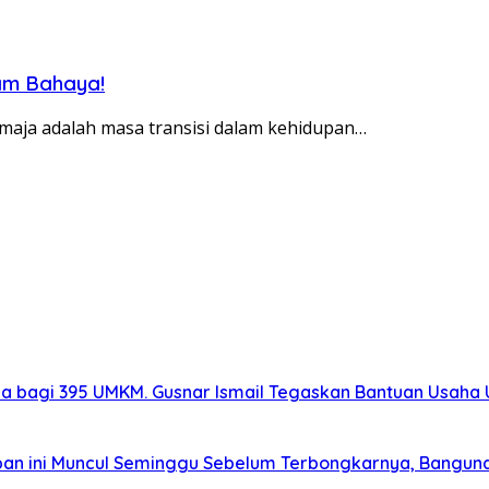
am Bahaya!
emaja adalah masa transisi dalam kehidupan…
a bagi 395 UMKM. Gusnar Ismail Tegaskan Bantuan Usaha
capan ini Muncul Seminggu Sebelum Terbongkarnya, Bangu