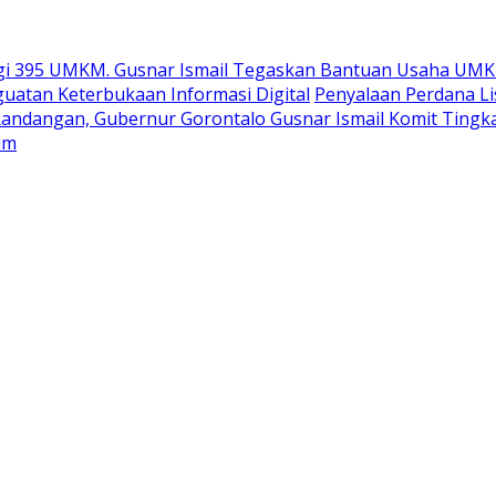
gi 395 UMKM. Gusnar Ismail Tegaskan Bantuan Usaha UMK
uatan Keterbukaan Informasi Digital
Penyalaan Perdana Li
Randangan, Gubernur Gorontalo Gusnar Ismail Komit Tingk
um