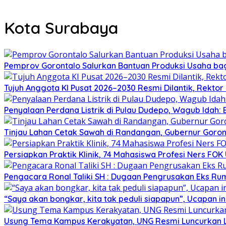
Kota Surabaya
Pemprov Gorontalo Salurkan Bantuan Produksi Usaha ba
Tujuh Anggota KI Pusat 2026–2030 Resmi Dilantik, Rekto
Penyalaan Perdana Listrik di Pulau Dudepo, Wagub Idah
Tinjau Lahan Cetak Sawah di Randangan, Gubernur Goront
Persiapkan Praktik Klinik, 74 Mahasiswa Profesi Ners FO
Pengacara Ronal Taliki SH : Dugaan Pengrusakan Eks Ruma
“Saya akan bongkar, kita tak peduli siapapun”, Ucapan
Usung Tema Kampus Kerakyatan, UNG Resmi Luncurkan 