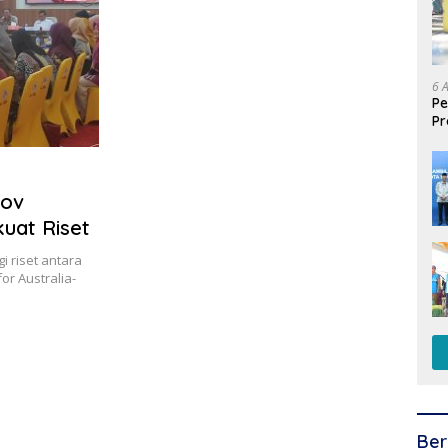
6 
Pe
Pr
Is
un
rov
uat Riset
 riset antara
or Australia-
Ber