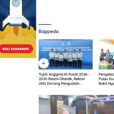
Bappeda
Tujuh Anggota KI Pusat 2026–
Penyalaa
ontalo Salurkan
2030 Resmi Dilantik, Rektor
Pulau Du
duksi Usaha bagi
UNG Dorong Penguatan
Bukti Ny
usnar Ismail
Keterbukaan Informasi Digital
Pemban
antuan Usaha
Produksi, Bukan