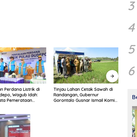
3
4
5
6
n Perdana Listrik di
Tinjau Lahan Cetak Sawah di
Persi
depo, Wagub Idah:
Randangan, Gubernur
Mahas
B
ata Pemerataan
Gorontalo Gusnar Ismail Komit
UNG 
gunan
Tingkatkan Kesejahteraan
Petani