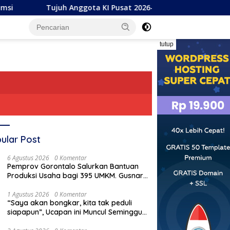
h Anggota KI Pusat 2026–2030 Resmi Dilantik, Rektor UNG Doro
tutup
ular Post
6 Agustus 2026
0 Komentar
Pemprov Gorontalo Salurkan Bantuan
Produksi Usaha bagi 395 UMKM. Gusnar
Ismail Tegaskan Bantuan Usaha UMKM
untuk Produksi, Bukan Konsumsi
1 Agustus 2026
0 Komentar
“Saya akan bongkar, kita tak peduli
siapapun”, Ucapan ini Muncul Seminggu
Sebelum Terbongkarnya, Bangunan