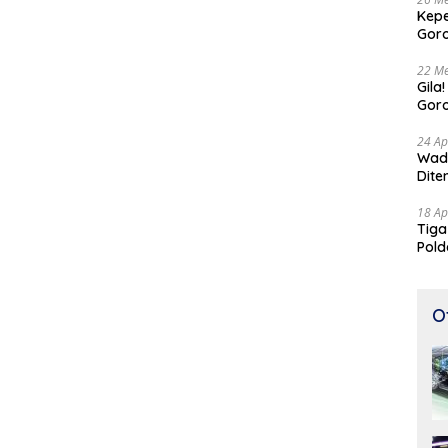
Kepe
Goro
Tert
22 Me
Gila
Goro
Suam
24 Ap
Wadu
Dite
18 Ap
Tiga
Pold
Perj
O