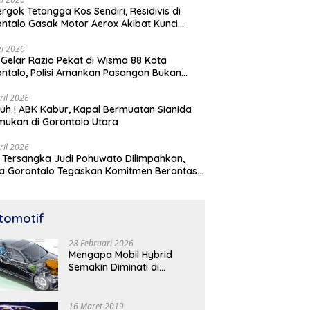
rgok Tetangga Kos Sendiri, Residivis di
ntalo Gasak Motor Aerox Akibat Kunci
inggal
i 2026
! Gelar Razia Pekat di Wisma 88 Kota
ntalo, Polisi Amankan Pasangan Bukan
i Istri
ril 2026
h ! ABK Kabur, Kapal Bermuatan Sianida
mukan di Gorontalo Utara
ril 2026
 Tersangka Judi Pohuwato Dilimpahkan,
a Gorontalo Tegaskan Komitmen Berantas
udian
tomotif
28 Februari 2026
Mengapa Mobil Hybrid
Semakin Diminati di
Indonesia? Ini Analisis
Lengkapnya
16 Maret 2019