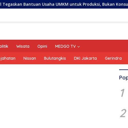
uan Usaha UMKM untuk Produksi, Bukan Konsumsi
Tuju
olitik
Wisata
Opini
MEDGO TV
ejahatan
Nissan
Bulutangkis
DKI Jakarta
Gerindra
Pop
1
2