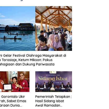
i Gelar Festival Olahraga Masyarakat di
 Torosiaje, Ketum Mikson: Pokus
ahagiaan dan Dukung Pariwasata
i Gorontalo Ukir
Pemerintah Tetapkan :
rah, Sabet Emas
Hasil Sidang Isbat
araan Dunia
Awal Ramadan