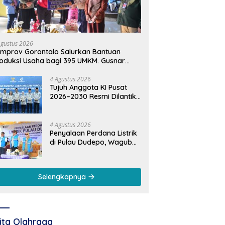
Agustus 2026
mprov Gorontalo Salurkan Bantuan
oduksi Usaha bagi 395 UMKM. Gusnar
mail Tegaskan Bantuan Usaha UMKM
tuk Produksi, Bukan Konsumsi
4 Agustus 2026
Tujuh Anggota KI Pusat
2026–2030 Resmi Dilantik,
Rektor UNG Dorong
Penguatan Keterbukaan
Informasi Digital
4 Agustus 2026
Penyalaan Perdana Listrik
di Pulau Dudepo, Wagub
Idah: Bukti Nyata
Pemerataan
Pembangunan
Selengkapnya
ita Olahraga