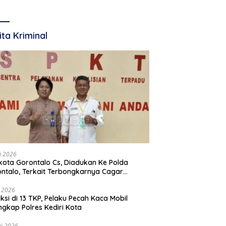
te 2026
Ditetapkan 19 Februari
2026
ita Kriminal
li 2026
Gorontalo Cs, Diadukan Ke Polda
ntalo, Terkait Terbongkarnya Cagar
ya Rumah Jawatan Pos dan Telegraf Yang
ejarah
i 2026
ksi di 13 TKP, Pelaku Pecah Kaca Mobil
ngkap Polres Kediri Kota
i 2026