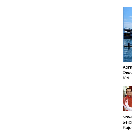
Korm
Desa
Keb
Sisw
Seja
Keju