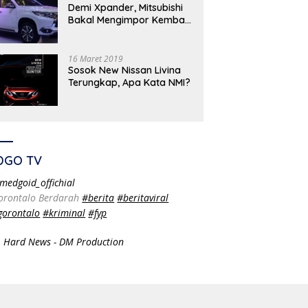
Demi Xpander, Mitsubishi
Bakal Mengimpor Kembali
Pajero Sport
16 Maret 2019
Sosok New Nissan Livina
Terungkap, Apa Kata NMI?
DGO TV
medgoid_offichial
orontalo Berdarah
#berita
#beritaviral
gorontalo
#kriminal
#fyp
 Hard News - DM Production