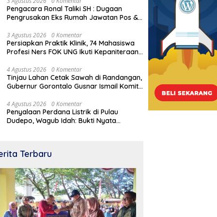
Cagar Budaya Gorontalo
3 Agustus 2026
0 Komentar
Pengacara Ronal Taliki SH : Dugaan
Pengrusakan Eks Rumah Jawatan Pos &
Telegraf Dilakukan Terstruktur dan
Sistimatis. Polda Gorontalo Diminta
3 Agustus 2026
0 Komentar
Persiapkan Praktik Klinik, 74 Mahasiswa
Profesional
Profesi Ners FOK UNG Ikuti Kepaniteraan
Umum
4 Agustus 2026
0 Komentar
Tinjau Lahan Cetak Sawah di Randangan,
Gubernur Gorontalo Gusnar Ismail Komit
Tingkatkan Kesejahteraan Petani
4 Agustus 2026
0 Komentar
Penyalaan Perdana Listrik di Pulau
Dudepo, Wagub Idah: Bukti Nyata
Pemerataan Pembangunan
apkan Praktik Klinik, 74
Pengacara Ronal Taliki SH :
“
iswa Profesi Ners FOK
Dugaan Pengrusakan Eks
p
erita Terbaru
Ikuti Kepaniteraan Umum
Rumah Jawatan Pos &
M
Telegraf Dilakukan Terstruktur
T
dan Sistimatis. Polda Gorontalo
C
Diminta Profesional