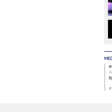
ME
@
G
#
♬