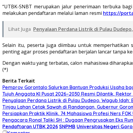
“UTBK-SNBT merupakan jalur penerimaan terbuka bagi m
melakukan pendaftaran melalui laman resmi
https://port
Lihat Juga
Penyalaan Perdana Listrik di Pulau Dudep
Selain itu, peserta juga diimbau untuk memperhatikan 
penting agar proses pendaftaran berjalan lancar tanpa ke
Dengan waktu yang terbatas, calon mahasiswa diharapka
(*)
Berita Terkait
Pemprov Gorontalo Salurkan Bantuan Produksi Usaha ba
Tujuh Anggota KI Pusat 2026–2030 Resmi Dilantik, Rekto
Penyalaan Perdana Listrik di Pulau Dudepo, Wagub Idah
Tinjau Lahan Cetak Sawah di Randangan, Gubernur Goront
Persiapkan Praktik Klinik, 74 Mahasiswa Profesi Ners FO
Pengacara Ronal Taliki SH : Dugaan Pengrusakan Eks Ruma
Pendaftaran UTBK 2026
SNPMB
Universitas Negeri Goro
Komentar