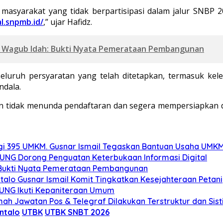
asyarakat yang tidak berpartisipasi dalam jalur SNBP 
al.snpmb.id/
,” ujar Hafidz.
o, Wagub Idah: Bukti Nyata Pemerataan Pembangunan
seluruh persyaratan yang telah ditetapkan, termasuk kel
ndala.
n tidak menunda pendaftaran dan segera mempersiapkan d
gi 395 UMKM. Gusnar Ismail Tegaskan Bantuan Usaha UMKM
r UNG Dorong Penguatan Keterbukaan Informasi Digital
: Bukti Nyata Pemerataan Pembangunan
alo Gusnar Ismail Komit Tingkatkan Kesejahteraan Petani
K UNG Ikuti Kepaniteraan Umum
h Jawatan Pos & Telegraf Dilakukan Terstruktur dan Sisti
ntalo
UTBK
UTBK SNBT 2026