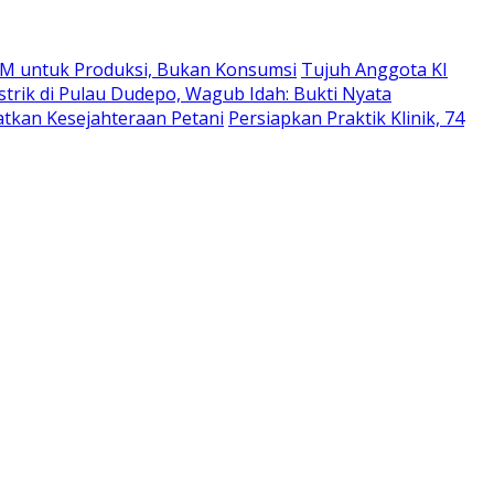
M untuk Produksi, Bukan Konsumsi
Tujuh Anggota KI
strik di Pulau Dudepo, Wagub Idah: Bukti Nyata
atkan Kesejahteraan Petani
Persiapkan Praktik Klinik, 74