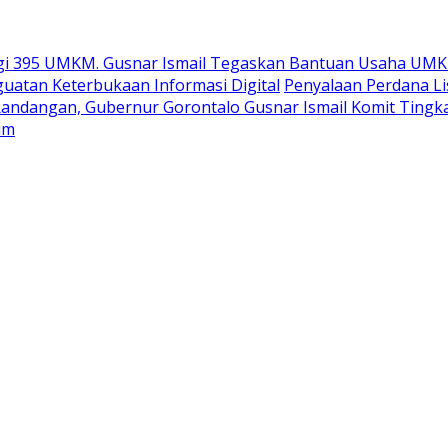
gi 395 UMKM. Gusnar Ismail Tegaskan Bantuan Usaha UMK
uatan Keterbukaan Informasi Digital
Penyalaan Perdana Li
Randangan, Gubernur Gorontalo Gusnar Ismail Komit Tingk
um