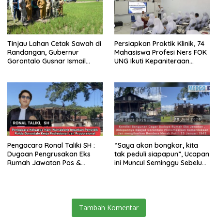
Tinjau Lahan Cetak Sawah di
Persiapkan Praktik Klinik, 74
Randangan, Gubernur
Mahasiswa Profesi Ners FOK
Gorontalo Gusnar Ismail
UNG Ikuti Kepaniteraan
Komit Tingkatkan
Umum
Kesejahteraan Petani
Pengacara Ronal Taliki SH :
“Saya akan bongkar, kita
Dugaan Pengrusakan Eks
tak peduli siapapun”, Ucapan
Rumah Jawatan Pos &
ini Muncul Seminggu Sebelum
Telegraf Dilakukan
Terbongkarnya, Bangunan
Terstruktur dan Sistimatis.
Cagar Budaya Gorontalo
Polda Gorontalo Diminta
Profesional
Tambah Komentar