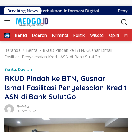
Langsung ke konten
guatan Keterbukaan Informasi Digital
Breaking News
Penyalaan Perda
Home
Berita
Daerah
Kriminal
Politik
Wisata
Opini
ME
Beranda
Berita
RKUD Pindah ke BTN, Gusnar Ismail
Fasilitasi Penyelesaian Kredit ASN di Bank SulutGo
Berita
,
Daerah
RKUD Pindah ke BTN, Gusnar
Ismail Fasilitasi Penyelesaian Kredit
ASN di Bank SulutGo
Redaksi
31 Mei 2026