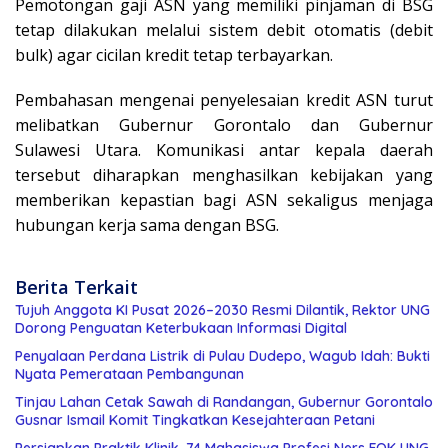
Pemotongan gaji ASN yang memiliki pinjaman di BSG
tetap dilakukan melalui sistem debit otomatis (debit
bulk) agar cicilan kredit tetap terbayarkan.
Pembahasan mengenai penyelesaian kredit ASN turut
melibatkan Gubernur Gorontalo dan Gubernur
Sulawesi Utara. Komunikasi antar kepala daerah
tersebut diharapkan menghasilkan kebijakan yang
memberikan kepastian bagi ASN sekaligus menjaga
hubungan kerja sama dengan BSG.
Berita Terkait
Tujuh Anggota KI Pusat 2026–2030 Resmi Dilantik, Rektor UNG
Dorong Penguatan Keterbukaan Informasi Digital
Penyalaan Perdana Listrik di Pulau Dudepo, Wagub Idah: Bukti
Nyata Pemerataan Pembangunan
Tinjau Lahan Cetak Sawah di Randangan, Gubernur Gorontalo
Gusnar Ismail Komit Tingkatkan Kesejahteraan Petani
Persiapkan Praktik Klinik, 74 Mahasiswa Profesi Ners FOK UNG