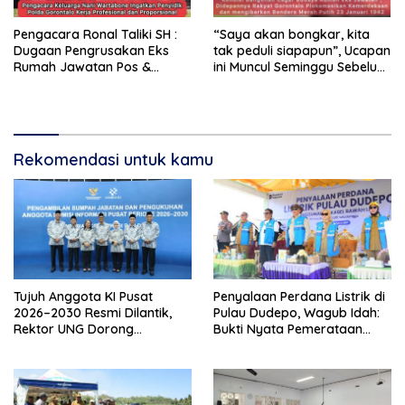
Pengacara Ronal Taliki SH :
“Saya akan bongkar, kita
Dugaan Pengrusakan Eks
tak peduli siapapun”, Ucapan
Rumah Jawatan Pos &
ini Muncul Seminggu Sebelum
Telegraf Dilakukan
Terbongkarnya, Bangunan
Terstruktur dan Sistimatis.
Cagar Budaya Gorontalo
Polda Gorontalo Diminta
Profesional
Rekomendasi untuk kamu
Tujuh Anggota KI Pusat
Penyalaan Perdana Listrik di
2026–2030 Resmi Dilantik,
Pulau Dudepo, Wagub Idah:
Rektor UNG Dorong
Bukti Nyata Pemerataan
Penguatan Keterbukaan
Pembangunan
Informasi Digital