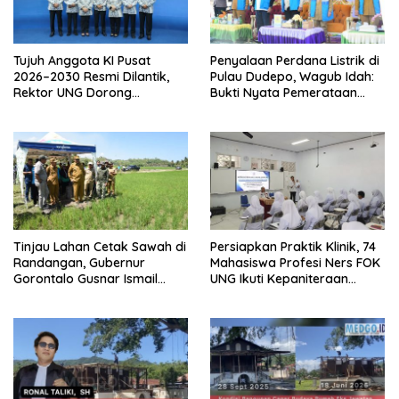
Tujuh Anggota KI Pusat
Penyalaan Perdana Listrik di
2026–2030 Resmi Dilantik,
Pulau Dudepo, Wagub Idah:
Rektor UNG Dorong
Bukti Nyata Pemerataan
Penguatan Keterbukaan
Pembangunan
Informasi Digital
Tinjau Lahan Cetak Sawah di
Persiapkan Praktik Klinik, 74
Randangan, Gubernur
Mahasiswa Profesi Ners FOK
Gorontalo Gusnar Ismail
UNG Ikuti Kepaniteraan
Komit Tingkatkan
Umum
Kesejahteraan Petani