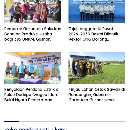
Pemprov Gorontalo Salurkan
Tujuh Anggota KI Pusat
Bantuan Produksi Usaha
2026–2030 Resmi Dilantik,
bagi 395 UMKM. Gusnar
Rektor UNG Dorong
Ismail Tegaskan Bantuan
Penguatan Keterbukaan
Usaha UMKM untuk Produksi,
Informasi Digital
Bukan Konsumsi
Penyalaan Perdana Listrik di
Tinjau Lahan Cetak Sawah di
Pulau Dudepo, Wagub Idah:
Randangan, Gubernur
Bukti Nyata Pemerataan
Gorontalo Gusnar Ismail
Pembangunan
Komit Tingkatkan
Kesejahteraan Petani
Rekomendasi untuk kamu