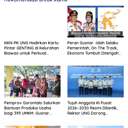
KKN-PK UNG Hadirkan Kartu
Peran Gusnar -Idah Selaku
Pintar GENTING di Kelurahan
Pemerintah, On The Track,
Biawao untuk Perkuat
Ekonomi Tumbuh Ditengah
Skrining Ibu Hamil Risiko
Efisiensi Anggaran
Tinggi
Pemprov Gorontalo Salurkan
Tujuh Anggota KI Pusat
Bantuan Produksi Usaha
2026–2030 Resmi Dilantik,
bagi 395 UMKM. Gusnar
Rektor UNG Dorong
Ismail Tegaskan Bantuan
Penguatan Keterbukaan
Usaha UMKM untuk Produksi,
Informasi Digital