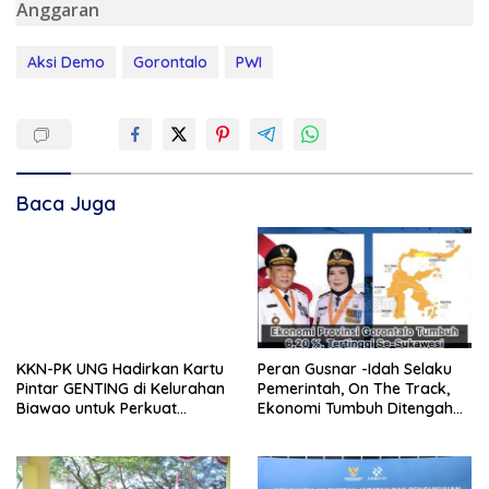
Anggaran
Aksi Demo
Gorontalo
PWI
Baca Juga
KKN-PK UNG Hadirkan Kartu
Peran Gusnar -Idah Selaku
Pintar GENTING di Kelurahan
Pemerintah, On The Track,
Biawao untuk Perkuat
Ekonomi Tumbuh Ditengah
Skrining Ibu Hamil Risiko
Efisiensi Anggaran
Tinggi