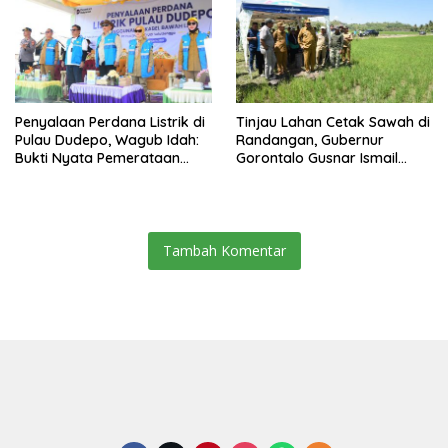
Bukan Konsumsi
Penyalaan Perdana Listrik di
Tinjau Lahan Cetak Sawah di
Pulau Dudepo, Wagub Idah:
Randangan, Gubernur
Bukti Nyata Pemerataan
Gorontalo Gusnar Ismail
Pembangunan
Komit Tingkatkan
Kesejahteraan Petani
Tambah Komentar