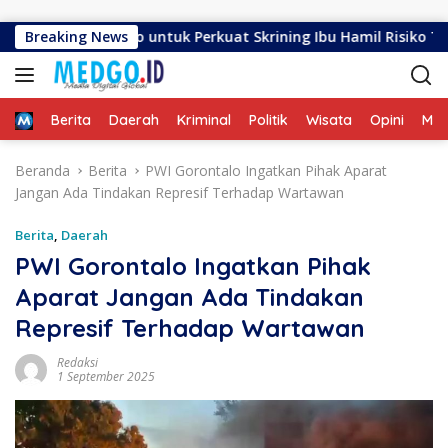
Langsung ke konten
ahan Biawao untuk Perkuat Skrining Ibu Hamil Risiko Tinggi
Breaking News
Home
Berita
Daerah
Kriminal
Politik
Wisata
Opini
ME
Beranda
Berita
PWI Gorontalo Ingatkan Pihak Aparat
Jangan Ada Tindakan Represif Terhadap Wartawan
Berita
,
Daerah
PWI Gorontalo Ingatkan Pihak
Aparat Jangan Ada Tindakan
Represif Terhadap Wartawan
Redaksi
1 September 2025