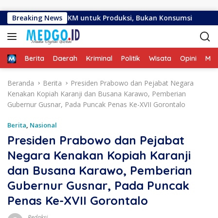
Langsung ke konten
 Usaha UMKM untuk Produksi, Bukan Konsumsi
Breaking News
Tujuh A
Home
Berita
Daerah
Kriminal
Politik
Wisata
Opini
ME
Beranda
Berita
Presiden Prabowo dan Pejabat Negara
Kenakan Kopiah Karanji dan Busana Karawo, Pemberian
Gubernur Gusnar, Pada Puncak Penas Ke-XVII Gorontalo
Berita
,
Nasional
Presiden Prabowo dan Pejabat
Negara Kenakan Kopiah Karanji
dan Busana Karawo, Pemberian
Gubernur Gusnar, Pada Puncak
Penas Ke-XVII Gorontalo
Redaksi