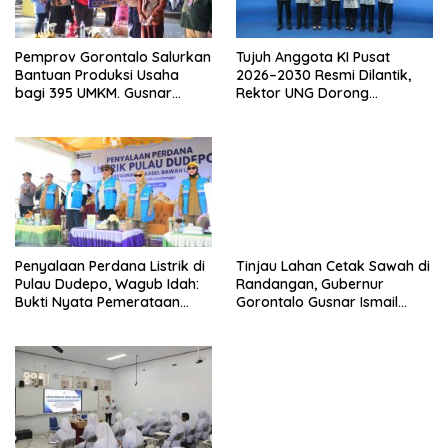
Pemprov Gorontalo Salurkan
Tujuh Anggota KI Pusat
Bantuan Produksi Usaha
2026–2030 Resmi Dilantik,
bagi 395 UMKM. Gusnar
Rektor UNG Dorong
Ismail Tegaskan Bantuan
Penguatan Keterbukaan
Usaha UMKM untuk Produksi,
Informasi Digital
Bukan Konsumsi
Penyalaan Perdana Listrik di
Tinjau Lahan Cetak Sawah di
Pulau Dudepo, Wagub Idah:
Randangan, Gubernur
Bukti Nyata Pemerataan
Gorontalo Gusnar Ismail
Pembangunan
Komit Tingkatkan
Kesejahteraan Petani