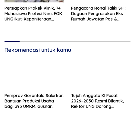
Persiapkan Praktik Klinik, 74
Pengacara Ronal Taliki SH :
Mahasiswa Profesi Ners FOK
Dugaan Pengrusakan Eks
UNG Ikuti Kepaniteraan
Rumah Jawatan Pos &
Umum
Telegraf Dilakukan
Terstruktur dan Sistimatis.
Polda Gorontalo Diminta
Profesional
Rekomendasi untuk kamu
Pemprov Gorontalo Salurkan
Tujuh Anggota KI Pusat
Bantuan Produksi Usaha
2026–2030 Resmi Dilantik,
bagi 395 UMKM. Gusnar
Rektor UNG Dorong
Ismail Tegaskan Bantuan
Penguatan Keterbukaan
Usaha UMKM untuk Produksi,
Informasi Digital
Bukan Konsumsi