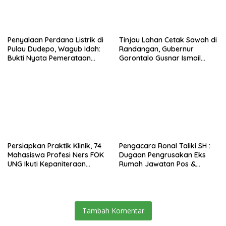
Penyalaan Perdana Listrik di
Tinjau Lahan Cetak Sawah di
Pulau Dudepo, Wagub Idah:
Randangan, Gubernur
Bukti Nyata Pemerataan
Gorontalo Gusnar Ismail
Pembangunan
Komit Tingkatkan
Kesejahteraan Petani
Persiapkan Praktik Klinik, 74
Pengacara Ronal Taliki SH :
Mahasiswa Profesi Ners FOK
Dugaan Pengrusakan Eks
UNG Ikuti Kepaniteraan
Rumah Jawatan Pos &
Umum
Telegraf Dilakukan
Terstruktur dan Sistimatis.
Polda Gorontalo Diminta
Profesional
Tambah Komentar