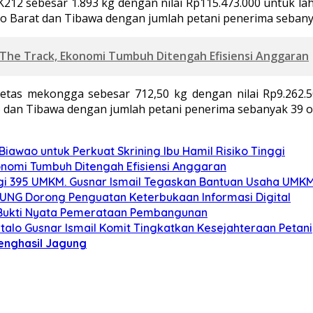
K212 sebesar 1.893 kg dengan nilai Rp115.473.000 untuk lah
oto Barat dan Tibawa dengan jumlah petani penerima sebany
 The Track, Ekonomi Tumbuh Ditengah Efisiensi Anggaran
ietas mekongga sebesar 712,50 kg dengan nilai Rp9.262.
to dan Tibawa dengan jumlah petani penerima sebanyak 39 o
iawao untuk Perkuat Skrining Ibu Hamil Risiko Tinggi
onomi Tumbuh Ditengah Efisiensi Anggaran
gi 395 UMKM. Gusnar Ismail Tegaskan Bantuan Usaha UMKM
r UNG Dorong Penguatan Keterbukaan Informasi Digital
: Bukti Nyata Pemerataan Pembangunan
alo Gusnar Ismail Komit Tingkatkan Kesejahteraan Petani
Penghasil Jagung