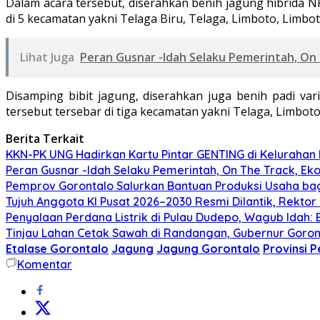
Dalam acara tersebut, diserahkan benih jagung hibrida N
di 5 kecamatan yakni Telaga Biru, Telaga, Limboto, Limb
Lihat Juga
Peran Gusnar -Idah Selaku Pemerintah, On
Disamping bibit jagung, diserahkan juga benih padi var
tersebut tersebar di tiga kecamatan yakni Telaga, Limbo
Berita Terkait
KKN-PK UNG Hadirkan Kartu Pintar GENTING di Kelurahan B
Peran Gusnar -Idah Selaku Pemerintah, On The Track, Ek
Pemprov Gorontalo Salurkan Bantuan Produksi Usaha ba
Tujuh Anggota KI Pusat 2026–2030 Resmi Dilantik, Rekto
Penyalaan Perdana Listrik di Pulau Dudepo, Wagub Idah
Tinjau Lahan Cetak Sawah di Randangan, Gubernur Goront
Etalase Gorontalo
Jagung
Jagung Gorontalo
Provinsi 
Komentar