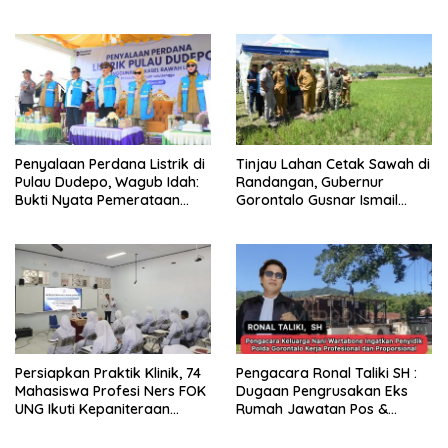
Ismail Tegaskan Bantuan
Penguatan Keterbukaan
Usaha UMKM untuk Produksi,
Informasi Digital
Bukan Konsumsi
Penyalaan Perdana Listrik di
Tinjau Lahan Cetak Sawah di
Pulau Dudepo, Wagub Idah:
Randangan, Gubernur
Bukti Nyata Pemerataan
Gorontalo Gusnar Ismail
Pembangunan
Komit Tingkatkan
Kesejahteraan Petani
Persiapkan Praktik Klinik, 74
Pengacara Ronal Taliki SH :
Mahasiswa Profesi Ners FOK
Dugaan Pengrusakan Eks
UNG Ikuti Kepaniteraan
Rumah Jawatan Pos &
Umum
Telegraf Dilakukan
Terstruktur dan Sistimatis.