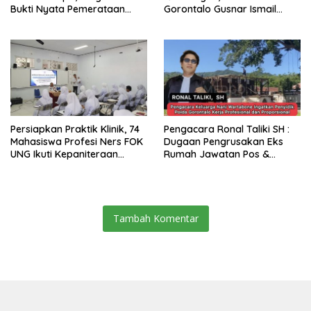
Bukti Nyata Pemerataan
Gorontalo Gusnar Ismail
Pembangunan
Komit Tingkatkan
Kesejahteraan Petani
Persiapkan Praktik Klinik, 74
Pengacara Ronal Taliki SH :
Mahasiswa Profesi Ners FOK
Dugaan Pengrusakan Eks
UNG Ikuti Kepaniteraan
Rumah Jawatan Pos &
Umum
Telegraf Dilakukan
Terstruktur dan Sistimatis.
Polda Gorontalo Diminta
Profesional
Tambah Komentar