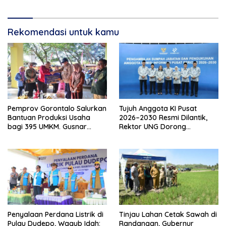
Polda Gorontalo Diminta
Profesional
Rekomendasi untuk kamu
Pemprov Gorontalo Salurkan
Tujuh Anggota KI Pusat
Bantuan Produksi Usaha
2026–2030 Resmi Dilantik,
bagi 395 UMKM. Gusnar
Rektor UNG Dorong
Ismail Tegaskan Bantuan
Penguatan Keterbukaan
Usaha UMKM untuk Produksi,
Informasi Digital
Bukan Konsumsi
Penyalaan Perdana Listrik di
Tinjau Lahan Cetak Sawah di
Pulau Dudepo, Wagub Idah:
Randangan, Gubernur