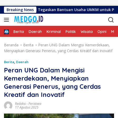
Langsung ke konten
nar Ismail Tegaskan Bantuan Usaha UMKM untuk Produksi, Bu
Breaking News
Home
Berita
Daerah
Kriminal
Politik
Wisata
Opini
ME
Beranda
Berita
Peran UNG Dalam Mengisi Kemerdekaan,
Menyiapkan Generasi Penerus, yang Cerdas Kreatif dan Inovatif
Berita
,
Daerah
Peran UNG Dalam Mengisi
Kemerdekaan, Menyiapkan
Generasi Penerus, yang Cerdas
Kreatif dan Inovatif
Redaksi
-
Peristiwa
17 Agustus 2025