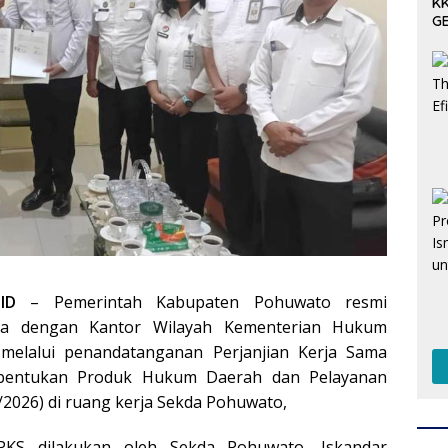
KK
GE
Pe
ID
– Pemerintah Kabupaten Pohuwato resmi
ama dengan Kantor Wilayah Kementerian Hukum
 melalui penandatanganan Perjanjian Kerja Sama
mbentukan Produk Hukum Daerah dan Pelayanan
2026) di ruang kerja Sekda Pohuwato,
PKS dilakukan oleh Sekda Pohuwato, Iskandar