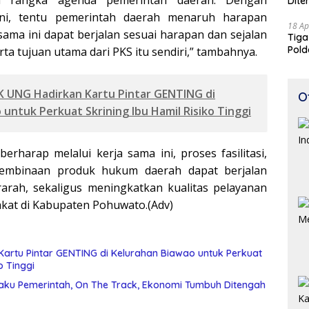
Dite
ni, tentu pemerintah daerah menaruh harapan
18 Ap
sama ini dapat berjalan sesuai harapan dan sejalan
Tiga
Pold
ta tujuan utama dari PKS itu sendiri,” tambahnya.
Perj
 UNG Hadirkan Kartu Pintar GENTING di
O
untuk Perkuat Skrining Ibu Hamil Risiko Tinggi
berharap melalui kerja sama ini, proses fasilitasi,
pembinaan produk hukum daerah dapat berjalan
erarah, sekaligus meningkatkan kualitas pelayanan
kat di Kabupaten Pohuwato.(Adv)
artu Pintar GENTING di Kelurahan Biawao untuk Perkuat
o Tinggi
laku Pemerintah, On The Track, Ekonomi Tumbuh Ditengah