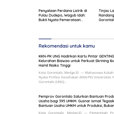
Penyalaan Perdana Listrik di
Tinjau L
Pulau Dudepo, Wagub Idah:
Randang
Bukti Nyata Pemerataan
Gorontal
Pembangunan
Tingkatk
Petani
Rekomendasi untuk kamu
KKN-PK UNG Hadirkan Kartu Pintar GENTING
Kelurahan Biawao untuk Perkuat Skrining Ib
Hamil Risiko Tinggi
Kota Gorontalo, Medgo.ID — Mahasiswa Kuliah
Nyata Profesi Kesehatan (KKN-PK) Universitas 
Gorontalo (UNG)…
Pemprov Gorontalo Salurkan Bantuan Produ
Usaha bagi 395 UMKM. Gusnar Ismail Tegas
Bantuan Usaha UMKM untuk Produksi, Buka
Konsumsi
Kota Gorontalo, Medgo.ID — Pemerintah Pro