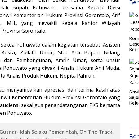
Ber
kili Bupati Pohuwato, bersama Kepala Divisi
nwil Kementerian Hukum Provinsi Gorontalo, Arif
H., MH., yang mewakili Kepala Kantor Wilayah
Provinsi Gorontalo.
Korm
Desa
Sekda Pohuwato dalam kegiatan tersebut, Asisten
Keb
Kesra, Zulkifli Umar, Staf Ahli Bupati Bidang
n dan Pembangunan, Amrin Umar, serta unsur
 Pohuwato yang diwakili Analis Hukum Ahli Muda,
ta Analis Produk Hukum, Nopita Pahrun.
au menyampaikan apresiasi dan terima kasih atas
Sisw
Kanwil Kementerian Hukum Provinsi Gorontalo yang
Seja
Keju
 audiensi sekaligus penandatanganan PKS bersama
Kara
en Pohuwato.
Gusnar -Idah Selaku Pemerintah, On The Track,
Ber