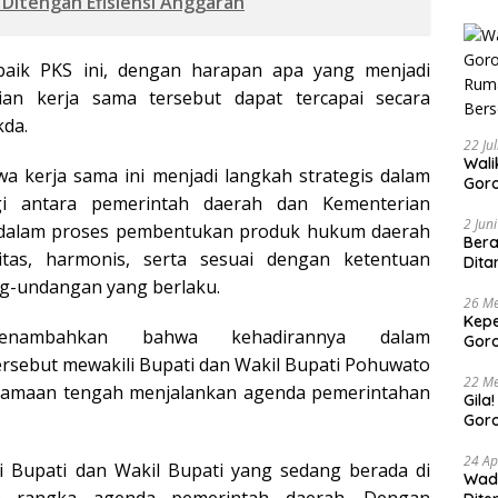
itengah Efisiensi Anggaran
aik PKS ini, dengan harapan apa yang menjadi
jian kerja sama tersebut dapat tercapai secara
kda.
22 Ju
Walikota 
a kerja sama ini menjadi langkah strategis dalam
Goro
gi antara pemerintah daerah dan Kementerian
Buda
Bers
2 Jun
dalam proses pembentukan produk hukum daerah
Bera
itas, harmonis, serta sesuai dengan ketentuan
Dita
g-undangan yang berlaku.
26 Me
Kepe
nambahkan bahwa kehadirannya dalam
Goro
Tert
rsebut mewakili Bupati dan Wakil Bupati Pohuwato
22 Me
samaan tengah menjalankan agenda pemerintahan
Gila
Goro
Suam
24 Ap
li Bupati dan Wakil Bupati yang sedang berada di
Wadu
m rangka agenda pemerintah daerah. Dengan