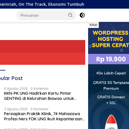
ck, Ekonomi Tumbuh Ditengah Efisiensi Anggaran
Pemp
tutup
ular Post
8 Agustus 2026
0 Komentar
KKN-PK UNG Hadirkan Kartu Pintar
GENTING di Kelurahan Biawao untuk
Perkuat Skrining Ibu Hamil Risiko Tinggi
3 Agustus 2026
0 Komentar
Persiapkan Praktik Klinik, 74 Mahasiswa
Profesi Ners FOK UNG Ikuti Kepaniteraan
Umum