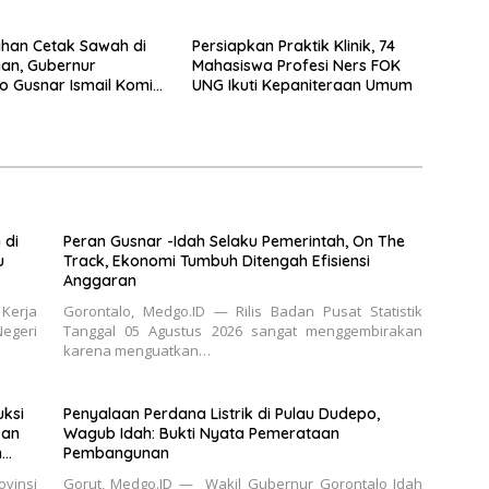
UMKM untuk Produksi, Bukan
Konsumsi
ahan Cetak Sawah di
Persiapkan Praktik Klinik, 74
an, Gubernur
Mahasiswa Profesi Ners FOK
o Gusnar Ismail Komit
UNG Ikuti Kepaniteraan Umum
an Kesejahteraan
 di
Peran Gusnar -Idah Selaku Pemerintah, On The
u
Track, Ekonomi Tumbuh Ditengah Efisiensi
Anggaran
 Kerja
Gorontalo, Medgo.ID — Rilis Badan Pusat Statistik
Negeri
Tanggal 05 Agustus 2026 sangat menggembirakan
karena menguatkan…
ksi
Penyalaan Perdana Listrik di Pulau Dudepo,
kan
Wagub Idah: Bukti Nyata Pemerataan
n
Pembangunan
vinsi
Gorut, Medgo.ID — Wakil Gubernur Gorontalo Idah