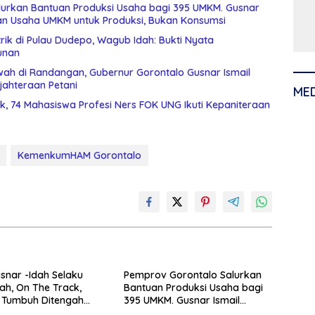
urkan Bantuan Produksi Usaha bagi 395 UMKM. Gusnar
an Usaha UMKM untuk Produksi, Bukan Konsumsi
rik di Pulau Dudepo, Wagub Idah: Bukti Nyata
unan
wah di Randangan, Gubernur Gorontalo Gusnar Ismail
jahteraan Petani
ME
nik, 74 Mahasiswa Profesi Ners FOK UNG Ikuti Kepaniteraan
KemenkumHAM Gorontalo
snar -Idah Selaku
Pemprov Gorontalo Salurkan
ah, On The Track,
Bantuan Produksi Usaha bagi
 Tumbuh Ditengah
395 UMKM. Gusnar Ismail
i Anggaran
Tegaskan Bantuan Usaha