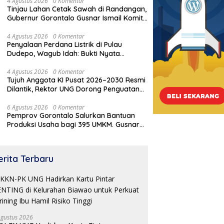
4 Agustus 2026
0 Komentar
Tinjau Lahan Cetak Sawah di Randangan,
Gubernur Gorontalo Gusnar Ismail Komit
Tingkatkan Kesejahteraan Petani
4 Agustus 2026
0 Komentar
Penyalaan Perdana Listrik di Pulau
Dudepo, Wagub Idah: Bukti Nyata
Pemerataan Pembangunan
4 Agustus 2026
0 Komentar
Tujuh Anggota KI Pusat 2026–2030 Resmi
Dilantik, Rektor UNG Dorong Penguatan
Keterbukaan Informasi Digital
6 Agustus 2026
0 Komentar
Pemprov Gorontalo Salurkan Bantuan
Produksi Usaha bagi 395 UMKM. Gusnar
Ismail Tegaskan Bantuan Usaha UMKM
untuk Produksi, Bukan Konsumsi
erita Terbaru
Agustus 2026