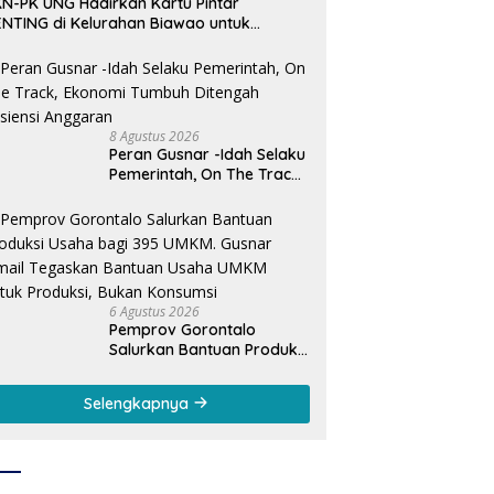
N-PK UNG Hadirkan Kartu Pintar
NTING di Kelurahan Biawao untuk
rkuat Skrining Ibu Hamil Risiko Tinggi
8 Agustus 2026
Peran Gusnar -Idah Selaku
Pemerintah, On The Track,
Ekonomi Tumbuh Ditengah
Efisiensi Anggaran
6 Agustus 2026
Pemprov Gorontalo
Salurkan Bantuan Produksi
Usaha bagi 395 UMKM.
Gusnar Ismail Tegaskan
Selengkapnya
Bantuan Usaha UMKM
untuk Produksi, Bukan
Konsumsi