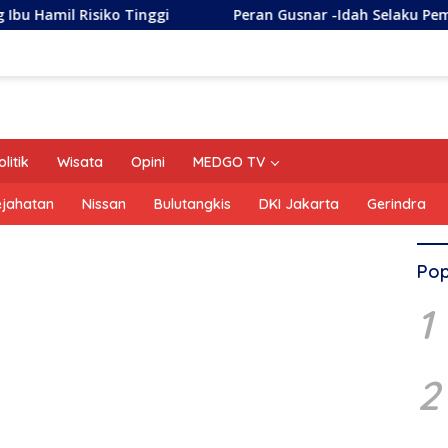
ggi
Peran Gusnar -Idah Selaku Pemerintah, On The Tra
olitik
Wisata
Opini
MEDGO TV
ejahatan
Nissan
Bulutangkis
DKI Jakarta
Gerindra
Pop
1
2