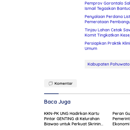
Pemprov Gorontalo Sal
Ismail Tegaskan Bantu
Penyalaan Perdana List
Pemerataan Pembang
Tinjau Lahan Cetak Sa
Komit Tingkatkan Kese
Persiapkan Praktik Kli
Umum
Kabupaten Pohuwato
Komentar
Baca Juga
KKN-PK UNG Hadirkan Kartu
Peran Gu
Pintar GENTING di Kelurahan
Pemerint
Biawao untuk Perkuat Skrining
Ekonomi
Ibu Hamil Risiko Tinggi
Efisiens