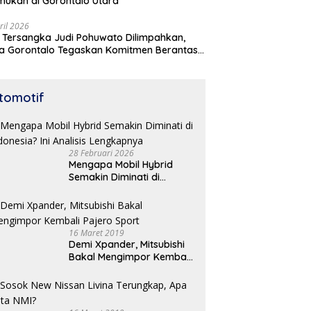
mukan di Gorontalo Utara
ril 2026
 Tersangka Judi Pohuwato Dilimpahkan,
a Gorontalo Tegaskan Komitmen Berantas
udian
tomotif
28 Februari 2026
Mengapa Mobil Hybrid
Semakin Diminati di
Indonesia? Ini Analisis
Lengkapnya
16 Maret 2019
Demi Xpander, Mitsubishi
Bakal Mengimpor Kembali
Pajero Sport