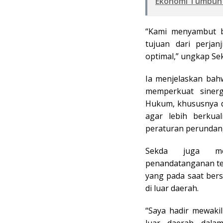
Ekonomi Tumbuh D
“Kami menyambut b
tujuan dari perjan
optimal,” ungkap Se
Ia menjelaskan bahw
memperkuat siner
Hukum, khususnya 
agar lebih berkual
peraturan perundan
Sekda juga me
penandatanganan te
yang pada saat ber
di luar daerah.
“Saya hadir mewaki
luar daerah dala