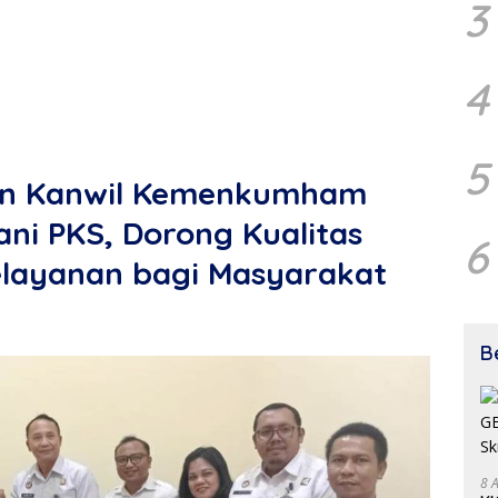
3
4
5
an Kanwil Kemenkumham
ni PKS, Dorong Kualitas
6
layanan bagi Masyarakat
B
8 