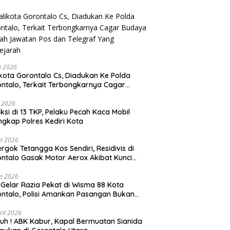
li 2026
Gorontalo Cs, Diadukan Ke Polda
ntalo, Terkait Terbongkarnya Cagar
ya Rumah Jawatan Pos dan Telegraf Yang
ejarah
i 2026
ksi di 13 TKP, Pelaku Pecah Kaca Mobil
ngkap Polres Kediri Kota
i 2026
rgok Tetangga Kos Sendiri, Residivis di
ntalo Gasak Motor Aerox Akibat Kunci
inggal
i 2026
! Gelar Razia Pekat di Wisma 88 Kota
ntalo, Polisi Amankan Pasangan Bukan
i Istri
ril 2026
h ! ABK Kabur, Kapal Bermuatan Sianida