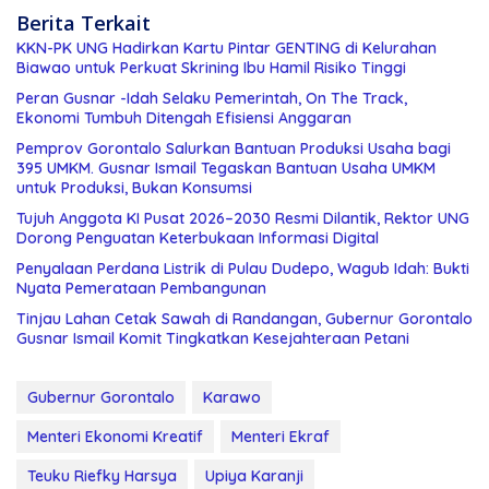
Berita Terkait
KKN-PK UNG Hadirkan Kartu Pintar GENTING di Kelurahan
Biawao untuk Perkuat Skrining Ibu Hamil Risiko Tinggi
Peran Gusnar -Idah Selaku Pemerintah, On The Track,
Ekonomi Tumbuh Ditengah Efisiensi Anggaran
Pemprov Gorontalo Salurkan Bantuan Produksi Usaha bagi
395 UMKM. Gusnar Ismail Tegaskan Bantuan Usaha UMKM
untuk Produksi, Bukan Konsumsi
Tujuh Anggota KI Pusat 2026–2030 Resmi Dilantik, Rektor UNG
Dorong Penguatan Keterbukaan Informasi Digital
Penyalaan Perdana Listrik di Pulau Dudepo, Wagub Idah: Bukti
Nyata Pemerataan Pembangunan
Tinjau Lahan Cetak Sawah di Randangan, Gubernur Gorontalo
Gusnar Ismail Komit Tingkatkan Kesejahteraan Petani
Gubernur Gorontalo
Karawo
Menteri Ekonomi Kreatif
Menteri Ekraf
Teuku Riefky Harsya
Upiya Karanji