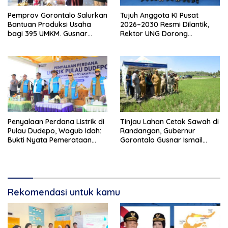
Pemprov Gorontalo Salurkan
Tujuh Anggota KI Pusat
Bantuan Produksi Usaha
2026–2030 Resmi Dilantik,
bagi 395 UMKM. Gusnar
Rektor UNG Dorong
Ismail Tegaskan Bantuan
Penguatan Keterbukaan
Usaha UMKM untuk Produksi,
Informasi Digital
Bukan Konsumsi
Penyalaan Perdana Listrik di
Tinjau Lahan Cetak Sawah di
Pulau Dudepo, Wagub Idah:
Randangan, Gubernur
Bukti Nyata Pemerataan
Gorontalo Gusnar Ismail
Pembangunan
Komit Tingkatkan
Kesejahteraan Petani
Rekomendasi untuk kamu