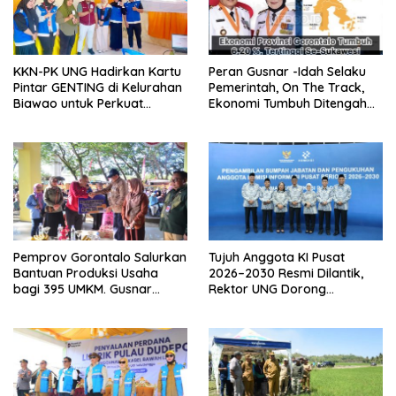
KKN-PK UNG Hadirkan Kartu
Peran Gusnar -Idah Selaku
Pintar GENTING di Kelurahan
Pemerintah, On The Track,
Biawao untuk Perkuat
Ekonomi Tumbuh Ditengah
Skrining Ibu Hamil Risiko
Efisiensi Anggaran
Tinggi
Pemprov Gorontalo Salurkan
Tujuh Anggota KI Pusat
Bantuan Produksi Usaha
2026–2030 Resmi Dilantik,
bagi 395 UMKM. Gusnar
Rektor UNG Dorong
Ismail Tegaskan Bantuan
Penguatan Keterbukaan
Usaha UMKM untuk Produksi,
Informasi Digital
Bukan Konsumsi