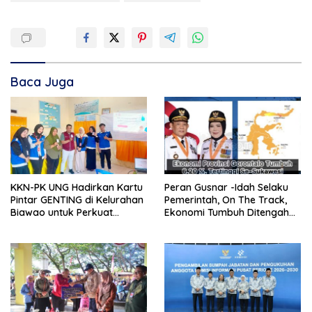
Baca Juga
KKN-PK UNG Hadirkan Kartu
Peran Gusnar -Idah Selaku
Pintar GENTING di Kelurahan
Pemerintah, On The Track,
Biawao untuk Perkuat
Ekonomi Tumbuh Ditengah
Skrining Ibu Hamil Risiko
Efisiensi Anggaran
Tinggi