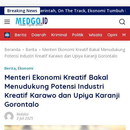
Langsung ke konten
Selaku Pemerintah, On The Track, Ekonomi Tumbuh Ditengah Ef
Breaking News
Home
Berita
Daerah
Kriminal
Politik
Wisata
Opini
ME
Beranda
Berita
Menteri Ekonomi Kreatif Bakal Menudukung
Potensi Industri Kreatif Karawo dan Upiya Karanji Gorontalo
Berita
,
Ekonomi
Menteri Ekonomi Kreatif Bakal
Menudukung Potensi Industri
Kreatif Karawo dan Upiya Karanji
Gorontalo
Redaksi
3 Juli 2025