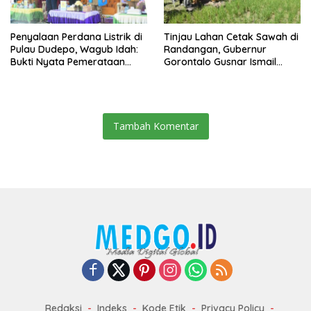
Penyalaan Perdana Listrik di
Tinjau Lahan Cetak Sawah di
Pulau Dudepo, Wagub Idah:
Randangan, Gubernur
Bukti Nyata Pemerataan
Gorontalo Gusnar Ismail
Pembangunan
Komit Tingkatkan
Kesejahteraan Petani
Tambah Komentar
Redaksi
Indeks
Kode Etik
Privacy Policy