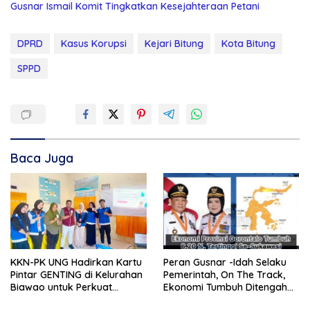
Gusnar Ismail Komit Tingkatkan Kesejahteraan Petani
DPRD
Kasus Korupsi
Kejari Bitung
Kota Bitung
SPPD
Baca Juga
KKN-PK UNG Hadirkan Kartu
Peran Gusnar -Idah Selaku
Pintar GENTING di Kelurahan
Pemerintah, On The Track,
Biawao untuk Perkuat
Ekonomi Tumbuh Ditengah
Skrining Ibu Hamil Risiko
Efisiensi Anggaran