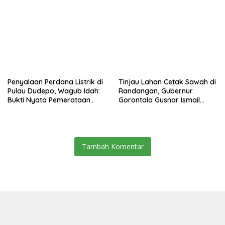
Ismail Tegaskan Bantuan
Penguatan Keterbukaan
Usaha UMKM untuk Produksi,
Informasi Digital
Bukan Konsumsi
Penyalaan Perdana Listrik di
Tinjau Lahan Cetak Sawah di
Pulau Dudepo, Wagub Idah:
Randangan, Gubernur
Bukti Nyata Pemerataan
Gorontalo Gusnar Ismail
Pembangunan
Komit Tingkatkan
Kesejahteraan Petani
Tambah Komentar