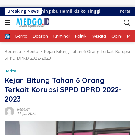
Langsung ke konten
rkuat Skrining Ibu Hamil Risiko Tinggi
Breaking News
Peran Gusnar -
Home
Berita
Daerah
Kriminal
Politik
Wisata
Opini
ME
Beranda
Berita
Kejari Bitung Tahan 6 Orang Terkait Korupsi
SPPD DPRD 2022-2023
Berita
Kejari Bitung Tahan 6 Orang
Terkait Korupsi SPPD DPRD 2022-
2023
Redaksi
11 Juli 2025