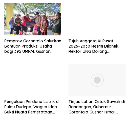
Tinggi
Pemprov Gorontalo Salurkan
Tujuh Anggota KI Pusat
Bantuan Produksi Usaha
2026–2030 Resmi Dilantik,
bagi 395 UMKM. Gusnar
Rektor UNG Dorong
Ismail Tegaskan Bantuan
Penguatan Keterbukaan
Usaha UMKM untuk Produksi,
Informasi Digital
Bukan Konsumsi
Penyalaan Perdana Listrik di
Tinjau Lahan Cetak Sawah di
Pulau Dudepo, Wagub Idah:
Randangan, Gubernur
Bukti Nyata Pemerataan
Gorontalo Gusnar Ismail
Pembangunan
Komit Tingkatkan
Kesejahteraan Petani