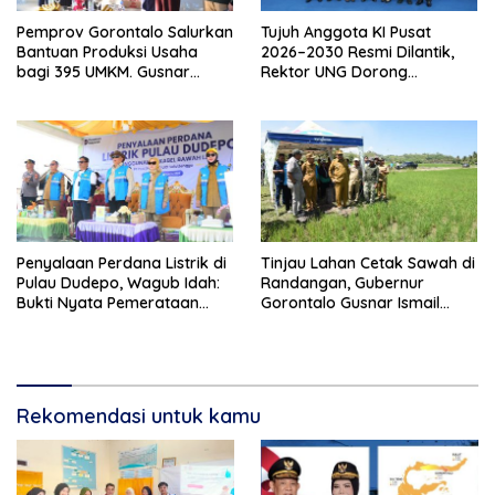
Pemprov Gorontalo Salurkan
Tujuh Anggota KI Pusat
Bantuan Produksi Usaha
2026–2030 Resmi Dilantik,
bagi 395 UMKM. Gusnar
Rektor UNG Dorong
Ismail Tegaskan Bantuan
Penguatan Keterbukaan
Usaha UMKM untuk Produksi,
Informasi Digital
Bukan Konsumsi
Penyalaan Perdana Listrik di
Tinjau Lahan Cetak Sawah di
Pulau Dudepo, Wagub Idah:
Randangan, Gubernur
Bukti Nyata Pemerataan
Gorontalo Gusnar Ismail
Pembangunan
Komit Tingkatkan
Kesejahteraan Petani
Rekomendasi untuk kamu