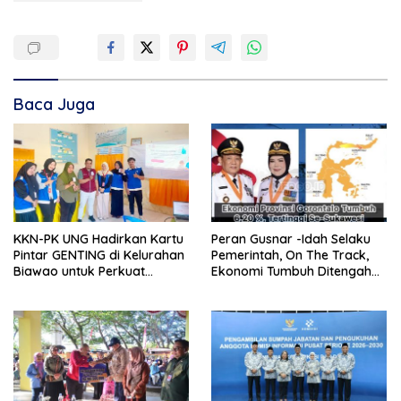
Baca Juga
KKN-PK UNG Hadirkan Kartu
Peran Gusnar -Idah Selaku
Pintar GENTING di Kelurahan
Pemerintah, On The Track,
Biawao untuk Perkuat
Ekonomi Tumbuh Ditengah
Skrining Ibu Hamil Risiko
Efisiensi Anggaran
Tinggi