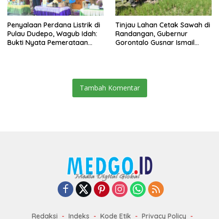
Penyalaan Perdana Listrik di
Tinjau Lahan Cetak Sawah di
Pulau Dudepo, Wagub Idah:
Randangan, Gubernur
Bukti Nyata Pemerataan
Gorontalo Gusnar Ismail
Pembangunan
Komit Tingkatkan
Kesejahteraan Petani
Tambah Komentar
Redaksi
Indeks
Kode Etik
Privacy Policy