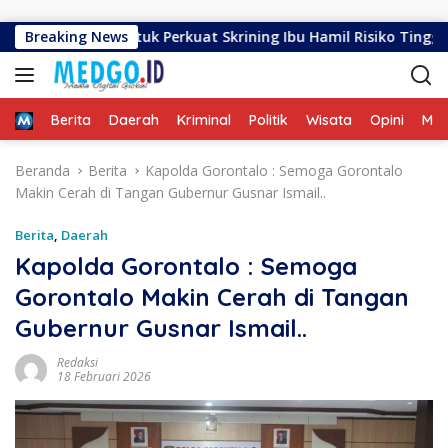
Langsung ke konten
iawao untuk Perkuat Skrining Ibu Hamil Risiko Tinggi
Breaking News
Home
Berita
Daerah
Kriminal
Politik
Wisata
Opini
ME
Beranda
Berita
Kapolda Gorontalo : Semoga Gorontalo
Makin Cerah di Tangan Gubernur Gusnar Ismail..
Berita
,
Daerah
Kapolda Gorontalo : Semoga
Gorontalo Makin Cerah di Tangan
Gubernur Gusnar Ismail..
Redaksi
18 Februari 2026