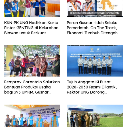
KKN-PK UNG Hadirkan Kartu
Peran Gusnar -Idah Selaku
Pintar GENTING di Kelurahan
Pemerintah, On The Track,
Biawao untuk Perkuat
Ekonomi Tumbuh Ditengah
Skrining Ibu Hamil Risiko
Efisiensi Anggaran
Tinggi
Pemprov Gorontalo Salurkan
Tujuh Anggota KI Pusat
Bantuan Produksi Usaha
2026–2030 Resmi Dilantik,
bagi 395 UMKM. Gusnar
Rektor UNG Dorong
Ismail Tegaskan Bantuan
Penguatan Keterbukaan
Usaha UMKM untuk Produksi,
Informasi Digital
Bukan Konsumsi