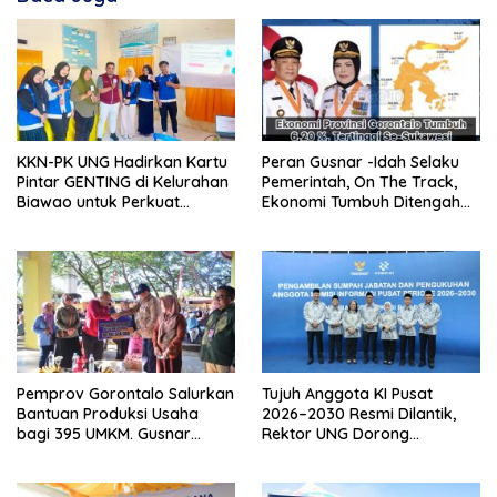
KKN-PK UNG Hadirkan Kartu
Peran Gusnar -Idah Selaku
Pintar GENTING di Kelurahan
Pemerintah, On The Track,
Biawao untuk Perkuat
Ekonomi Tumbuh Ditengah
Skrining Ibu Hamil Risiko
Efisiensi Anggaran
Tinggi
Pemprov Gorontalo Salurkan
Tujuh Anggota KI Pusat
Bantuan Produksi Usaha
2026–2030 Resmi Dilantik,
bagi 395 UMKM. Gusnar
Rektor UNG Dorong
Ismail Tegaskan Bantuan
Penguatan Keterbukaan
Usaha UMKM untuk Produksi,
Informasi Digital
Bukan Konsumsi