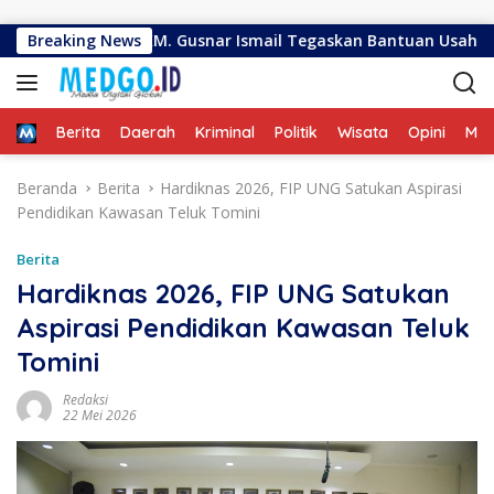
Langsung ke konten
agi 395 UMKM. Gusnar Ismail Tegaskan Bantuan Usaha UMKM un
Breaking News
Home
Berita
Daerah
Kriminal
Politik
Wisata
Opini
ME
Beranda
Berita
Hardiknas 2026, FIP UNG Satukan Aspirasi
Pendidikan Kawasan Teluk Tomini
Berita
Hardiknas 2026, FIP UNG Satukan
Aspirasi Pendidikan Kawasan Teluk
Tomini
Redaksi
22 Mei 2026