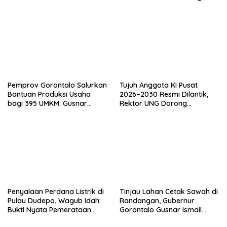
Skrining Ibu Hamil Risiko
Efisiensi Anggaran
Tinggi
Pemprov Gorontalo Salurkan
Tujuh Anggota KI Pusat
Bantuan Produksi Usaha
2026–2030 Resmi Dilantik,
bagi 395 UMKM. Gusnar
Rektor UNG Dorong
Ismail Tegaskan Bantuan
Penguatan Keterbukaan
Usaha UMKM untuk Produksi,
Informasi Digital
Bukan Konsumsi
Penyalaan Perdana Listrik di
Tinjau Lahan Cetak Sawah di
Pulau Dudepo, Wagub Idah:
Randangan, Gubernur
Bukti Nyata Pemerataan
Gorontalo Gusnar Ismail
Pembangunan
Komit Tingkatkan