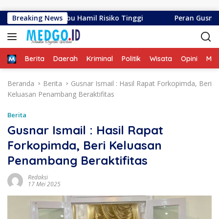
Langsung ke konten
Skrining Ibu Hamil Risiko Tinggi
Breaking News
Peran Gusnar -Idah 
Home
Berita
Daerah
Kriminal
Politik
Wisata
Opini
ME
Beranda
Berita
Gusnar Ismail : Hasil Rapat Forkopimda, Beri
Keluasan Penambang Beraktifitas
Berita
Gusnar Ismail : Hasil Rapat
Forkopimda, Beri Keluasan
Penambang Beraktifitas
Redaksi
17 Mei 2025