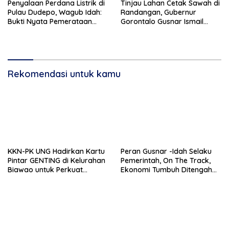
Penyalaan Perdana Listrik di
Tinjau Lahan Cetak Sawah di
Pulau Dudepo, Wagub Idah:
Randangan, Gubernur
Bukti Nyata Pemerataan
Gorontalo Gusnar Ismail
Pembangunan
Komit Tingkatkan
Kesejahteraan Petani
Rekomendasi untuk kamu
KKN-PK UNG Hadirkan Kartu
Peran Gusnar -Idah Selaku
Pintar GENTING di Kelurahan
Pemerintah, On The Track,
Biawao untuk Perkuat
Ekonomi Tumbuh Ditengah
Skrining Ibu Hamil Risiko
Efisiensi Anggaran
Tinggi