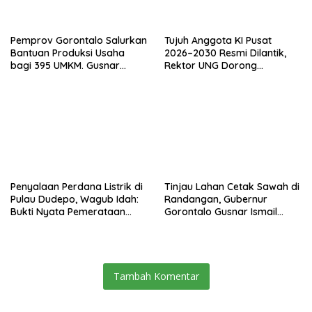
Pemprov Gorontalo Salurkan
Tujuh Anggota KI Pusat
Bantuan Produksi Usaha
2026–2030 Resmi Dilantik,
bagi 395 UMKM. Gusnar
Rektor UNG Dorong
Ismail Tegaskan Bantuan
Penguatan Keterbukaan
Usaha UMKM untuk Produksi,
Informasi Digital
Bukan Konsumsi
Penyalaan Perdana Listrik di
Tinjau Lahan Cetak Sawah di
Pulau Dudepo, Wagub Idah:
Randangan, Gubernur
Bukti Nyata Pemerataan
Gorontalo Gusnar Ismail
Pembangunan
Komit Tingkatkan
Kesejahteraan Petani
Tambah Komentar