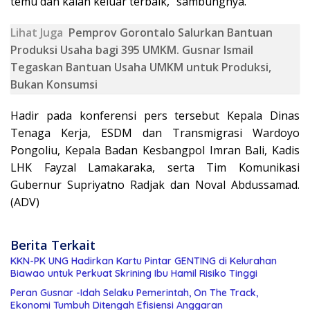
temu dan kalan keluar terbaik,” sambungnya.
Lihat Juga
Pemprov Gorontalo Salurkan Bantuan
Produksi Usaha bagi 395 UMKM. Gusnar Ismail
Tegaskan Bantuan Usaha UMKM untuk Produksi,
Bukan Konsumsi
Hadir pada konferensi pers tersebut Kepala Dinas
Tenaga Kerja, ESDM dan Transmigrasi Wardoyo
Pongoliu, Kepala Badan Kesbangpol Imran Bali, Kadis
LHK Fayzal Lamakaraka, serta Tim Komunikasi
Gubernur Supriyatno Radjak dan Noval Abdussamad.
(ADV)
Berita Terkait
KKN-PK UNG Hadirkan Kartu Pintar GENTING di Kelurahan
Biawao untuk Perkuat Skrining Ibu Hamil Risiko Tinggi
Peran Gusnar -Idah Selaku Pemerintah, On The Track,
Ekonomi Tumbuh Ditengah Efisiensi Anggaran