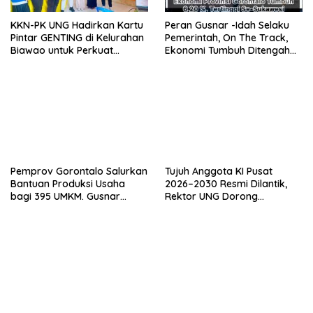
KKN-PK UNG Hadirkan Kartu
Peran Gusnar -Idah Selaku
Pintar GENTING di Kelurahan
Pemerintah, On The Track,
Biawao untuk Perkuat
Ekonomi Tumbuh Ditengah
Skrining Ibu Hamil Risiko
Efisiensi Anggaran
Tinggi
Pemprov Gorontalo Salurkan
Tujuh Anggota KI Pusat
Bantuan Produksi Usaha
2026–2030 Resmi Dilantik,
bagi 395 UMKM. Gusnar
Rektor UNG Dorong
Ismail Tegaskan Bantuan
Penguatan Keterbukaan
Usaha UMKM untuk Produksi,
Informasi Digital
Bukan Konsumsi