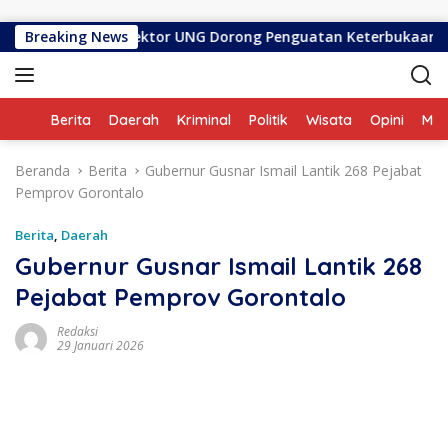
Langsung ke konten
mi Dilantik, Rektor UNG Dorong Penguatan Keterbukaan Inform
Breaking News
Home
Berita
Daerah
Kriminal
Politik
Wisata
Opini
ME
Beranda
Berita
Gubernur Gusnar Ismail Lantik 268 Pejabat
Pemprov Gorontalo
Berita
,
Daerah
Gubernur Gusnar Ismail Lantik 268
Pejabat Pemprov Gorontalo
Redaksi
29 Januari 2026