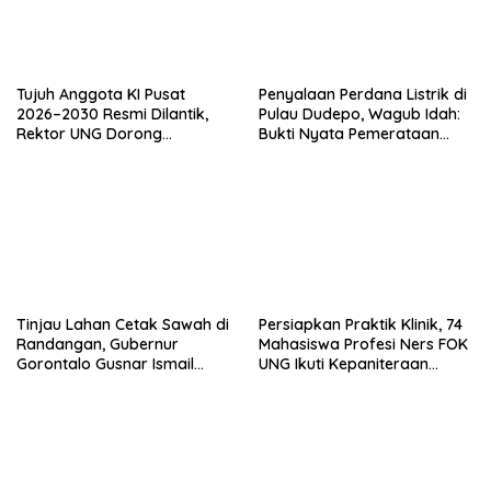
Tujuh Anggota KI Pusat
Penyalaan Perdana Listrik di
2026–2030 Resmi Dilantik,
Pulau Dudepo, Wagub Idah:
Rektor UNG Dorong
Bukti Nyata Pemerataan
Penguatan Keterbukaan
Pembangunan
Informasi Digital
Tinjau Lahan Cetak Sawah di
Persiapkan Praktik Klinik, 74
Randangan, Gubernur
Mahasiswa Profesi Ners FOK
Gorontalo Gusnar Ismail
UNG Ikuti Kepaniteraan
Komit Tingkatkan
Umum
Kesejahteraan Petani