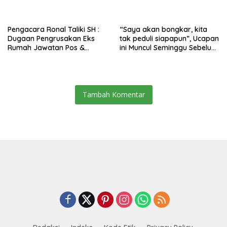
Pengacara Ronal Taliki SH :
“Saya akan bongkar, kita
Dugaan Pengrusakan Eks
tak peduli siapapun”, Ucapan
Rumah Jawatan Pos &
ini Muncul Seminggu Sebelum
Telegraf Dilakukan
Terbongkarnya, Bangunan
Terstruktur dan Sistimatis.
Cagar Budaya Gorontalo
Polda Gorontalo Diminta
Profesional
Tambah Komentar