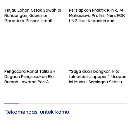
Tinjau Lahan Cetak Sawah di
Persiapkan Praktik Klinik, 74
Randangan, Gubernur
Mahasiswa Profesi Ners FOK
Gorontalo Gusnar Ismail
UNG Ikuti Kepaniteraan
Komit Tingkatkan
Umum
Kesejahteraan Petani
Pengacara Ronal Taliki SH :
“Saya akan bongkar, kita
Dugaan Pengrusakan Eks
tak peduli siapapun”, Ucapan
Rumah Jawatan Pos &
ini Muncul Seminggu Sebelum
Telegraf Dilakukan
Terbongkarnya, Bangunan
Terstruktur dan Sistimatis.
Cagar Budaya Gorontalo
Polda Gorontalo Diminta
Profesional
Rekomendasi untuk kamu