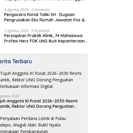
Sebelum Terbongkarnya, Bangunan
Cagar Budaya Gorontalo
3 Agustus 2026
0 Komentar
Pengacara Ronal Taliki SH : Dugaan
Pengrusakan Eks Rumah Jawatan Pos &
Telegraf Dilakukan Terstruktur dan
Sistimatis. Polda Gorontalo Diminta
3 Agustus 2026
0 Komentar
Persiapkan Praktik Klinik, 74 Mahasiswa
Profesional
Profesi Ners FOK UNG Ikuti Kepaniteraan
Umum
erita Terbaru
Agustus 2026
juh Anggota KI Pusat 2026–2030 Resmi
lantik, Rektor UNG Dorong Penguatan
terbukaan Informasi Digital