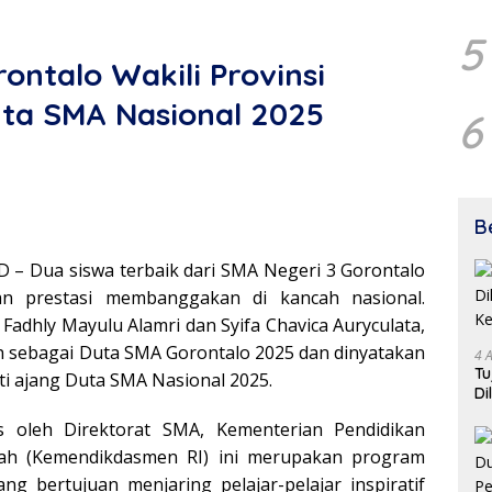
5
ntalo Wakili Provinsi
uta SMA Nasional 2025
6
B
 – Dua siswa terbaik dari SMA Negeri 3 Gorontalo
n prestasi membanggakan di kancah nasional.
Fadhly Mayulu Alamri dan Syifa Chavica Auryculata,
lih sebagai Duta SMA Gorontalo 2025 dan dinyatakan
4 
Tu
ti ajang Duta SMA Nasional 2025.
Di
Ke
s oleh Direktorat SMA, Kementerian Pendidikan
h (Kemendikdasmen RI) ini merupakan program
ng bertujuan menjaring pelajar-pelajar inspiratif