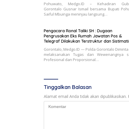
Pohuwato, Medgo.ID – Kehadiran Gube
Gorontalo Gusnar Ismail bersama Bupati Poh
Saiful Mbuinga meninjau langsung…
Pengacara Ronal Taliki SH : Dugaan
Pengrusakan Eks Rumah Jawatan Pos &
Telegraf Dilakukan Terstruktur dan Sistimatis.
Polda Gorontalo Diminta Profesional
Gorontalo, Medgo.ID — Polda Gorontalo Diminta
melaksanakan Tugas dan Wewenangnya s
Profesional dan Proporsional…
Tinggalkan Balasan
Alamat email Anda tidak akan dipublikasikan.