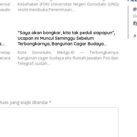
rnur
Kesehatan (FOK) Universitas Negeri Gorontalo (UNG)
@
uwato
resmi membuka Penerimaan…
G
#
“Saya akan bongkar, kita tak peduli siapapun”,
♬
Ucapan ini Muncul Seminggu Sebelum
Terbongkarnya, Bangunan Cagar Budaya
Gorontalo
 tetap
Kota Gorontalo, Medgo.ID — Terbongkarnya
ecara
bangunan cagar budaya eks Rumah Jawatan Pos dan
Telegraf, sudah…
Ruas yang wajib ditandai
*