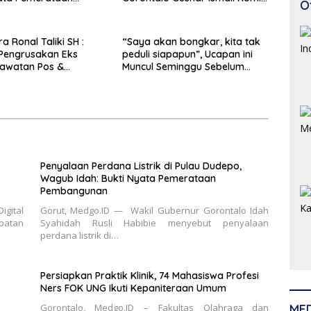
O
gunan
Tingkatkan Kesejahteraan
Petani
a Ronal Taliki SH :
“Saya akan bongkar, kita tak
Pengrusakan Eks
peduli siapapun”, Ucapan ini
awatan Pos &
Muncul Seminggu Sebelum
kukan Terstruktur
Terbongkarnya, Bangunan
imatis. Polda Gorontalo
Cagar Budaya Gorontalo
Profesional
Penyalaan Perdana Listrik di Pulau Dudepo,
Wagub Idah: Bukti Nyata Pemerataan
Pembangunan
igital
Gorut, Medgo.ID — Wakil Gubernur Gorontalo Idah
abatan
Syahidah Rusli Habibie menyebut penyalaan
perdana listrik di…
Persiapkan Praktik Klinik, 74 Mahasiswa Profesi
Ners FOK UNG Ikuti Kepaniteraan Umum
Gorontalo, Medgo.ID – Fakultas Olahraga dan
ME