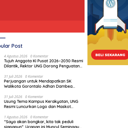
ular Post
4 Agustus 2026
0 Komentar
Tujuh Anggota KI Pusat 2026–2030 Resmi
Dilantik, Rektor UNG Dorong Penguatan
Keterbukaan Informasi Digital
31 Juli 2026
0 Komentar
Perjuangan untuk Mendapatkan SK
Walikota Gorontalo Adhan Dambea
Tentang Pembatalan Cagar Budaya Eks
Rumah Jawatan Pos dan Telegraf, Gagal
31 Juli 2026
0 Komentar
Usung Tema Kampus Kerakyatan, UNG
!!!
Resmi Luncurkan Logo dan Maskot
PKKMB 2026
1 Agustus 2026
0 Komentar
“Saya akan bongkar, kita tak peduli
siapapun”, Ucapan ini Muncul Seminggu