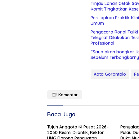
Tinjau Lahan Cetak Sa
Komit Tingkatkan Kese
Persiapkan Praktik Kli
Umum
Pengacara Ronal Talik
Telegraf Dilakukan Terstruktur dan Sistimatis. Polda Gorontalo Diminta
Profesional
“Saya akan bongkar, ki
Sebelum Terbongkarny
Kota Gorontalo
Pe
Komentar
Baca Juga
Tujuh Anggota KI Pusat 2026–
Penyalaa
2030 Resmi Dilantik, Rektor
Pulau Du
UNG Dorong Penguatan
Bukti Ny