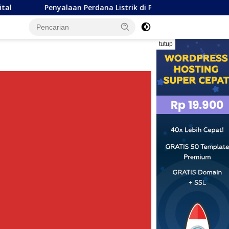
aan Perdana Listrik di Pulau Dudepo, Wagub Idah: Bukti Nya
tutup