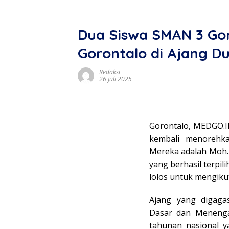
Dua Siswa SMAN 3 Goro
Gorontalo di Ajang D
Redaksi
26 Juli 2025
Gorontalo, MEDGO.ID
kembali menorehka
Mereka adalah Moh. 
yang berhasil terpi
lolos untuk mengiku
Ajang yang digaga
Dasar dan Menenga
tahunan nasional ya