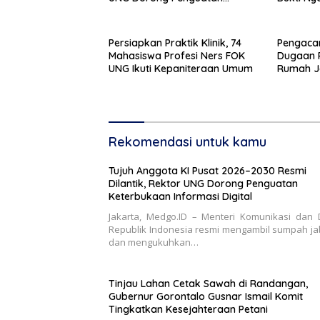
Keterbukaan Informasi Digital
Pemban
Persiapkan Praktik Klinik, 74
Pengacar
Mahasiswa Profesi Ners FOK
Dugaan 
UNG Ikuti Kepaniteraan Umum
Rumah J
Telegraf Dila
dan Sist
Diminta 
Rekomendasi untuk kamu
Tujuh Anggota KI Pusat 2026–2030 Resmi
Dilantik, Rektor UNG Dorong Penguatan
Keterbukaan Informasi Digital
Jakarta, Medgo.ID – Menteri Komunikasi dan D
Republik Indonesia resmi mengambil sumpah j
dan mengukuhkan…
Tinjau Lahan Cetak Sawah di Randangan,
Gubernur Gorontalo Gusnar Ismail Komit
Tingkatkan Kesejahteraan Petani