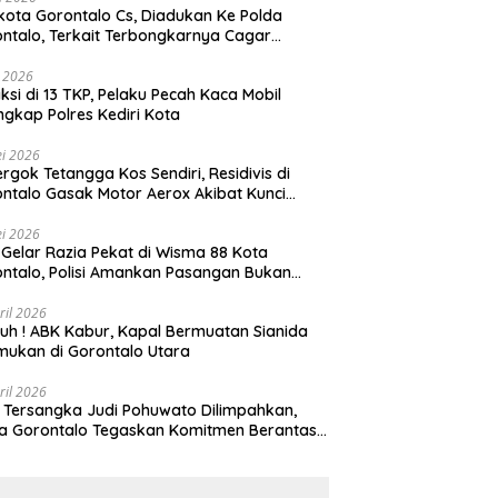
Gorontalo Cs, Diadukan Ke Polda
ntalo, Terkait Terbongkarnya Cagar
ya Rumah Jawatan Pos dan Telegraf Yang
ejarah
i 2026
ksi di 13 TKP, Pelaku Pecah Kaca Mobil
ngkap Polres Kediri Kota
i 2026
rgok Tetangga Kos Sendiri, Residivis di
ntalo Gasak Motor Aerox Akibat Kunci
inggal
i 2026
! Gelar Razia Pekat di Wisma 88 Kota
ntalo, Polisi Amankan Pasangan Bukan
i Istri
ril 2026
h ! ABK Kabur, Kapal Bermuatan Sianida
mukan di Gorontalo Utara
ril 2026
 Tersangka Judi Pohuwato Dilimpahkan,
a Gorontalo Tegaskan Komitmen Berantas
udian