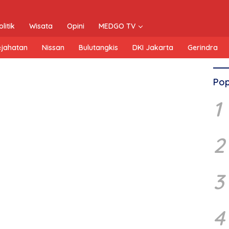
olitik
Wisata
Opini
MEDGO TV
ejahatan
Nissan
Bulutangkis
DKI Jakarta
Gerindra
Pop
1
2
3
4