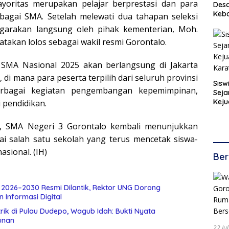
yoritas merupakan pelajar berprestasi dan para
Desa
Keb
rbagai SMA. Setelah melewati dua tahapan seleksi
ggarakan langsung oleh pihak kementerian, Moh.
yatakan lolos sebagai wakil resmi Gorontalo.
SMA Nasional 2025 akan berlangsung di Jakarta
 di mana para peserta terpilih dari seluruh provinsi
Sisw
erbagai kegiatan pengembangan kepemimpinan,
Seja
Keju
i pendidikan.
Kara
i, SMA Negeri 3 Gorontalo kembali menunjukkan
ai salah satu sekolah yang terus mencetak siswa-
asional. (IH)
Ber
t 2026–2030 Resmi Dilantik, Rektor UNG Dorong
 Informasi Digital
rik di Pulau Dudepo, Wagub Idah: Bukti Nyata
unan
22 Ju