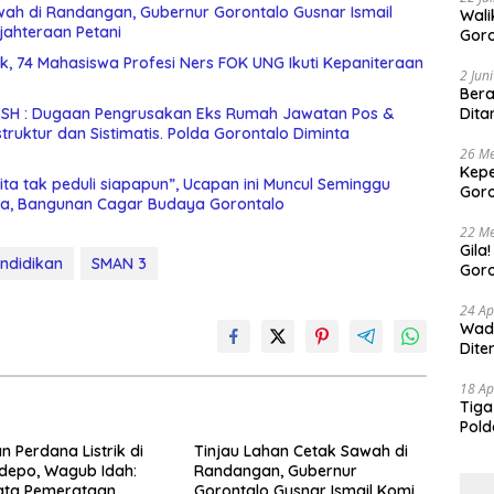
wah di Randangan, Gubernur Gorontalo Gusnar Ismail
Walikota 
jahteraan Petani
Goro
Buda
nik, 74 Mahasiswa Profesi Ners FOK UNG Ikuti Kepaniteraan
Bers
2 Jun
Bera
i SH : Dugaan Pengrusakan Eks Rumah Jawatan Pos &
Dita
26 Me
Kepe
ta tak peduli siapapun”, Ucapan ini Muncul Seminggu
Goro
a, Bangunan Cagar Budaya Gorontalo
Tert
22 Me
Gila
ndidikan
SMAN 3
Goro
Suam
24 Ap
Wadu
Dite
18 Ap
Tiga
Pold
Perj
n Perdana Listrik di
Tinjau Lahan Cetak Sawah di
depo, Wagub Idah:
Randangan, Gubernur
ata Pemerataan
Gorontalo Gusnar Ismail Komit