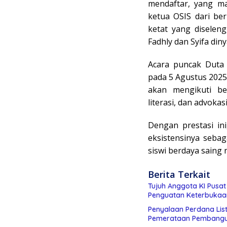
mendaftar, yang ma
ketua OSIS dari be
ketat yang diselen
Fadhly dan Syifa din
Acara puncak Duta 
pada 5 Agustus 2025,
akan mengikuti b
literasi, dan advokas
Dengan prestasi in
eksistensinya sebag
siswi berdaya saing n
Berita Terkait
Tujuh Anggota KI Pusa
Penguatan Keterbukaan
Penyalaan Perdana List
Pemerataan Pembang