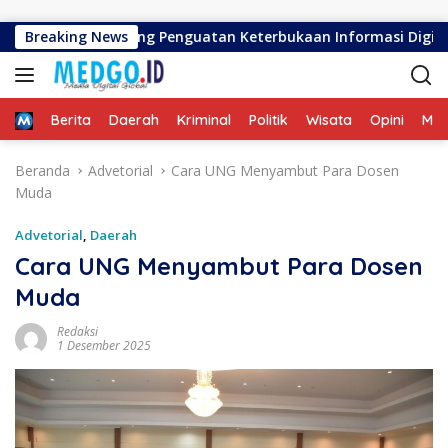
Langsung ke konten
or UNG Dorong Penguatan Keterbukaan Informasi Digital
Breaking News
Home
Berita
Daerah
Kriminal
Politik
Wisata
Opini
ME
Beranda
Advetorial
Cara UNG Menyambut Para Dosen
Muda
Advetorial
,
Daerah
Cara UNG Menyambut Para Dosen
Muda
Redaksi
1 Desember 2025