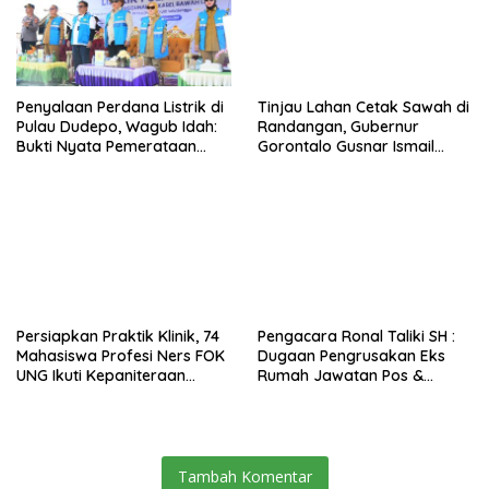
Penyalaan Perdana Listrik di
Tinjau Lahan Cetak Sawah di
Pulau Dudepo, Wagub Idah:
Randangan, Gubernur
Bukti Nyata Pemerataan
Gorontalo Gusnar Ismail
Pembangunan
Komit Tingkatkan
Kesejahteraan Petani
Persiapkan Praktik Klinik, 74
Pengacara Ronal Taliki SH :
Mahasiswa Profesi Ners FOK
Dugaan Pengrusakan Eks
UNG Ikuti Kepaniteraan
Rumah Jawatan Pos &
Umum
Telegraf Dilakukan
Terstruktur dan Sistimatis.
Polda Gorontalo Diminta
Profesional
Tambah Komentar