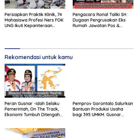
Persiapkan Praktik Klinik, 74
Pengacara Ronal Taliki SH :
Mahasiswa Profesi Ners FOK
Dugaan Pengrusakan Eks
UNG Ikuti Kepaniteraan
Rumah Jawatan Pos &
Umum
Telegraf Dilakukan
Terstruktur dan Sistimatis.
Polda Gorontalo Diminta
Profesional
Rekomendasi untuk kamu
Peran Gusnar -Idah Selaku
Pemprov Gorontalo Salurkan
Pemerintah, On The Track,
Bantuan Produksi Usaha
Ekonomi Tumbuh Ditengah
bagi 395 UMKM. Gusnar
Efisiensi Anggaran
Ismail Tegaskan Bantuan
Usaha UMKM untuk Produksi,
Bukan Konsumsi