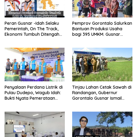
Peran Gusnar -Idah Selaku
Pemprov Gorontalo Salurkan
Pemerintah, On The Track,
Bantuan Produksi Usaha
Ekonomi Tumbuh Ditengah
bagi 395 UMKM. Gusnar
Efisiensi Anggaran
Ismail Tegaskan Bantuan
Usaha UMKM untuk Produksi,
Bukan Konsumsi
Penyalaan Perdana Listrik di
Tinjau Lahan Cetak Sawah di
Pulau Dudepo, Wagub Idah:
Randangan, Gubernur
Bukti Nyata Pemerataan
Gorontalo Gusnar Ismail
Pembangunan
Komit Tingkatkan
Kesejahteraan Petani